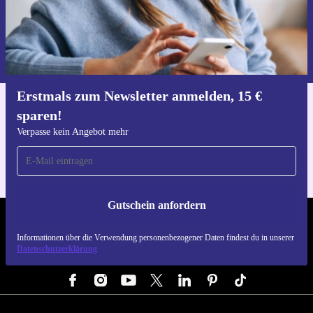
Gutschein anfordern
Informationen über die Verwendung personenbezogener Daten findest
du in unserer
Datenschutzerklärung
.
Erstmals zum Newsletter anmelden, 15 €
sparen!
Hol dir die refurbed-App
Für iOS und Android
Verpasse kein Angebot mehr
Gutschein anfordern
REFURBED DEUTSCHLAND - RETHINK NEW.
Informationen über die Verwendung personenbezogener Daten findest du in unserer
Datenschutzerklärung
FOLGE UNS