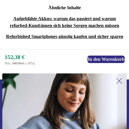
Ähnliche Inhalte
Aufgeblähte Akkus: warum das passiert und warum
refurbed-Kund:innen sich keine Sorgen machen müssen
Refurbished Smartphones günstig kaufen und sicher sparen
152,38 €
In den Warenkorb
Neu:
349,90 €
(-56%)
Erstmals zum Newsletter anmelden,
15 € sparen!
Verpasse kein Angebot mehr.