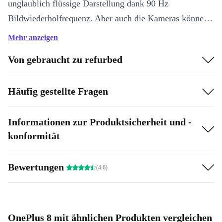
unglaublich flüssige Darstellung dank 90 Hz
Bildwiederholfrequenz. Aber auch die Kameras können
sich sehen lassen, oder besser gesagt, mit Ihnen kann
Mehr anzeigen
man gut sehen und Momente einfangen. Die lichtstarke
Von gebraucht zu refurbed
48.0 MP Hauptkamera liefert faszinierende Bilder und
mit den beiden anderen Kameras, hat man auch für
Häufig gestellte Fragen
spezielle Situationen immer das passende Werkzeug in
der Hand.
Informationen zur Produktsicherheit und -
konformität
Bewertungen
(4.6)
OnePlus 8 mit ähnlichen Produkten vergleichen