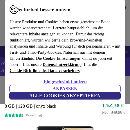
Hol dir die App
Herunterladen
refurbed besser nutzen
refurbed schnell und einfach nutzen
Unsere Produkte und Cookies haben etwas gemeinsam: Beide
werden wiederverwendet. Letztere hauptsächlich, um dir
relevantere Inhalte anzeigen zu können. Damit das richtig
funktioniert, würden wir gerne dein Browsing-Verhalten
analysieren und Inhalte und Werbung für dich personalisieren – mit
🎒 Back to school
Handys
Laptops
Tablets
Smartwatches
Zubehör
First- und Third-Party-Cookies. Natürlich nur mit deinem
Einverständnis. Die
Cookie-Einstellungen
kannst du jederzeit
💰 Extra -5% auf Samsung- und Google-Smartphones - Code:
ändern. Lies unsere
Datenschutzerklärung
. Lies die
ANDROID5 -
AGB
Cookie-Richtlinie des Datenverarbeiters
.
Eingeschränkt nutzen
Home
Produkte
Handys & Smartphones
OnePlus Handys
ANPASSEN
OnePlus 8
ALLE COOKIES AKZEPTIEREN
152
,38 €
8 GB | 128 GB | onyx black
Neu:
349,90 €
(1 Bewertung)