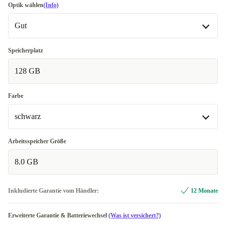
Optik wählen
(Info)
Gut
Gut
Speicherplatz
128 GB
Sehr gut
+3,21 €
Exzellent
Meistverkauft
+39,41 €
Farbe
schwarz
schwarz
Arbeitsspeicher Größe
8.0 GB
interstellar glow
+12,00 €
grün
+28,08 €
Inkludierte Garantie vom Händler:
12 Monate
Erweiterte Garantie & Batteriewechsel
(Was ist versichert?)