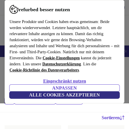
Hol dir die App
Herunterladen
refurbed besser nutzen
refurbed schnell und einfach nutzen
Unsere Produkte und Cookies haben etwas gemeinsam: Beide
werden wiederverwendet. Letztere hauptsächlich, um dir
relevantere Inhalte anzeigen zu können. Damit das richtig
funktioniert, würden wir gerne dein Browsing-Verhalten
analysieren und Inhalte und Werbung für dich personalisieren – mit
🎒 Back to school
Handys
Laptops
Tablets
Smartwatches
Zubehör
First- und Third-Party-Cookies. Natürlich nur mit deinem
Einverständnis. Die
Cookie-Einstellungen
kannst du jederzeit
Home
ändern. Lies unsere
Produkte
Handys & Smartphones
Datenschutzerklärung
. Lies die
Cookie-Richtlinie des Datenverarbeiters
.
Google Pixel Handys:
Eingeschränkt nutzen
Refurbished Google Pixel handys – günstiger als neu, besser als
ANPASSEN
gebraucht, min. 12 Monate Garantie
ALLE COOKIES AKZEPTIEREN
Preis
Neueste Modelle
Filtern
Sortieren