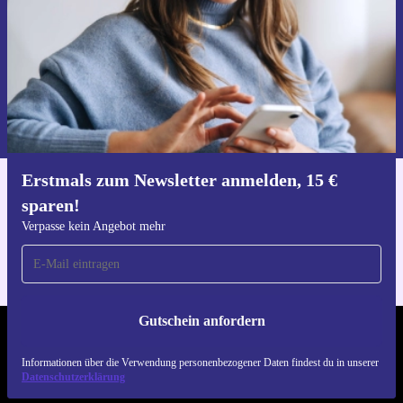
Gutschein anfordern
Informationen über die Verwendung personenbezogener Daten findest
du in unserer
Datenschutzerklärung
.
Erstmals zum Newsletter anmelden, 15 €
Hol dir die refurbed-App
sparen!
Für iOS und Android
Verpasse kein Angebot mehr
Gutschein anfordern
REFURBED DEUTSCHLAND - RETHINK NEW.
Informationen über die Verwendung personenbezogener Daten findest du in unserer
Datenschutzerklärung
FOLGE UNS