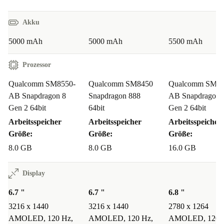
Highlights:
Akku
Hohe Bildwiederholrate: Genieße flüssige Bewegungen und
5000 mAh
5000 mAh
5500 mAh
reduzierte Unschärfe
Fingerabdruckscanner: Entsperre dein Telefon sicher und einfach
Prozessor
Von Gamern empfohlen: Hochleistungs-Hardware und ein
Qualcomm SM8550-
Qualcomm SM8450
Qualcomm SM85
atemberaubendes Display
AB Snapdragon 8
Snapdragon 888
AB Snapdragon 
Vielseitige Leistung: Ideal für Kreative, Berufstätige, Reisende
Gen 2 64bit
64bit
Gen 2 64bit
und Fotografen
Arbeitsspeicher
Arbeitsspeicher
Arbeitsspeicher
Größe:
Größe:
Größe:
8.0 GB
8.0 GB
16.0 GB
Display
6.7 "
6.7 "
6.8 "
3216 x 1440
3216 x 1440
2780 x 1264
AMOLED, 120 Hz,
AMOLED, 120 Hz,
AMOLED, 120 