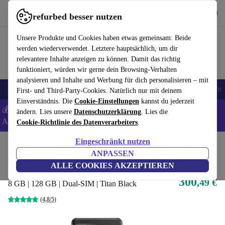
Hol dir die App
Herunterladen
refurbed besser nutzen
refurbed schnell und einfach nutzen
Unsere Produkte und Cookies haben etwas gemeinsam: Beide
werden wiederverwendet. Letztere hauptsächlich, um dir
relevantere Inhalte anzeigen zu können. Damit das richtig
funktioniert, würden wir gerne dein Browsing-Verhalten
analysieren und Inhalte und Werbung für dich personalisieren – mit
🎒 Back to school
Handys
Laptops
Tablets
Smartwatches
Zubehör
First- und Third-Party-Cookies. Natürlich nur mit deinem
Einverständnis. Die
Cookie-Einstellungen
kannst du jederzeit
💰 Extra -5% auf Samsung- und Google-Smartphones - Code:
ändern. Lies unsere
Datenschutzerklärung
. Lies die
ANDROID5 -
AGB
Cookie-Richtlinie des Datenverarbeiters
.
Eingeschränkt nutzen
Home
Produkte
Handys & Smartphones
OnePlus Handys
ANPASSEN
OnePlus 11
ALLE COOKIES AKZEPTIEREN
300
,49 €
8 GB | 128 GB | Dual-SIM | Titan Black
(4,8/5)