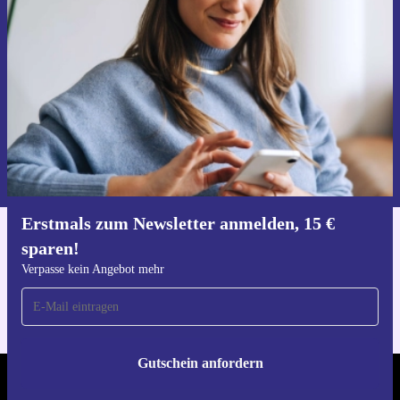
15 € sparen!
Verpasse kein Angebot mehr.
Gutschein anfordern
Informationen über die Verwendung personenbezogener Daten findest
du in unserer
Datenschutzerklärung
.
Erstmals zum Newsletter anmelden, 15 €
sparen!
Hol dir die refurbed-App
Für iOS und Android
Verpasse kein Angebot mehr
Gutschein anfordern
REFURBED DEUTSCHLAND - RETHINK NEW.