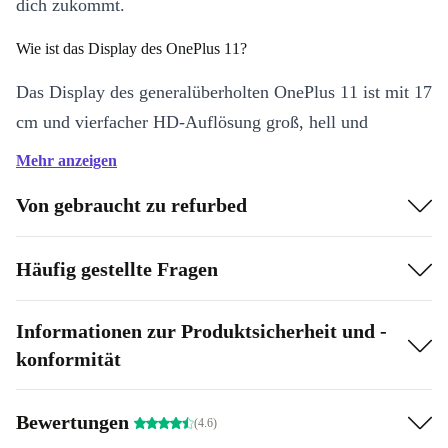
dich zukommt.
Wie ist das Display des OnePlus 11?
Das Display des generalüberholten OnePlus 11 ist mit 17
cm und vierfacher HD-Auflösung groß, hell und
wunderschön. Es bietet noch mehr Details als Full HD
Mehr anzeigen
und macht Bilder schärfer, Text klarer und Farben
Von gebraucht zu refurbed
lebendiger.
Lädt es schnell?
Häufig gestellte Fragen
Das refurbished OnePlus 11 ist für sein blitzschnelles
kabelgebundenes Laden bekannt. Perfekt für
Informationen zur Produktsicherheit und -
konformität
vielbeschäftigte Menschen oder wenn du unterwegs bist
und nur begrenzte Steckdosen zur Verfügung hast.
Bewertungen
(4.6)
Was macht das generalüberholte OnePlus 11 für Reisende so