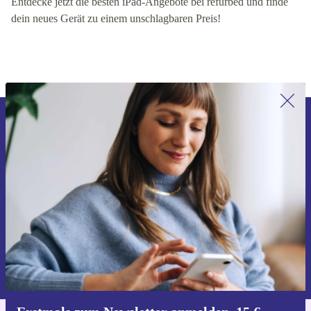
Entdecke jetzt die besten iPad-Angebote bei refurbed und finde
dein neues Gerät zu einem unschlagbaren Preis!
Erstmals zum Newsletter anmelden,
15 € sparen!
Verpasse kein Angebot mehr.
Gutschein anfordern
Informationen über die Verwendung personenbezogener Daten findest
du in unserer
Datenschutzerklärung
.