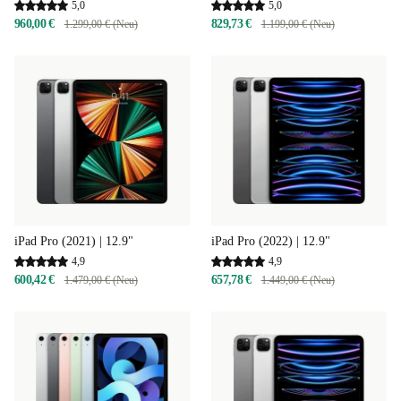
5,0
5,0
960,00 €
829,73 €
1.299,00 € (Neu)
1.199,00 € (Neu)
iPad Pro (2022) | 12.9"
iPad Pro (2021) | 12.9"
4,9
4,9
657,78 €
600,42 €
1.449,00 € (Neu)
1.479,00 € (Neu)