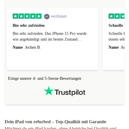
verifiziert
Bin sehr zufrieden
Schnelle Li
Bin sehr zufrieden. Das iPhone 15 Pro wurde
Schnelle Lie
wie angekündigt und im besten Zustand
einem sehr 
geliefert.
Name
Jochen B.
Name
Andre
Einige unserer 4- und 5-Sterne-Bewertungen
Dein iPad von refurbed – Top-Qualität mit Garantie
Möchtest du ein iPad kaufen, ohne Abstriche bei Qualität und