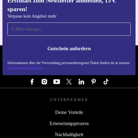
Erstmals zum Newsletter anmelden, 15 €
sparen!
Hol dir die refurbed-App
Für iOS und Android
Verpasse kein Angebot mehr
Gutschein anfordern
REFURBED DEUTSCHLAND - RETHINK NEW.
Informationen über die Verwendung personenbezogener Daten findest du in unserer
Datenschutzerklärung
FOLGE UNS
UNTERNEHMEN
Deine Vorteile
Erneuerungsprozess
Nachhaltigkeit