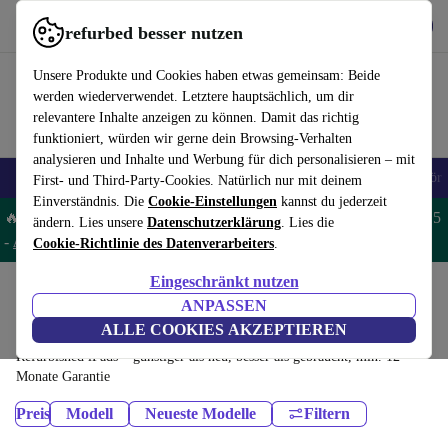
Hol dir die App
Herunterladen
refurbed besser nutzen
refurbed schnell und einfach nutzen
Unsere Produkte und Cookies haben etwas gemeinsam: Beide
werden wiederverwendet. Letztere hauptsächlich, um dir
relevantere Inhalte anzeigen zu können. Damit das richtig
funktioniert, würden wir gerne dein Browsing-Verhalten
analysieren und Inhalte und Werbung für dich personalisieren – mit
🎒 Back to school
Handys
Laptops
Tablets
Smartwatches
Zubehör
First- und Third-Party-Cookies. Natürlich nur mit deinem
Einverständnis. Die
Cookie-Einstellungen
kannst du jederzeit
🔥 Spare 5% EXTRA auf MacBooks und iPads – Code: MACPAD5
ändern. Lies unsere
Datenschutzerklärung
. Lies die
-
AGB
Cookie-Richtlinie des Datenverarbeiters
.
Eingeschränkt nutzen
Home
Produkte
Tablets
ANPASSEN
iPads:
ALLE COOKIES AKZEPTIEREN
Refurbished iPads – günstiger als neu, besser als gebraucht, min. 12
Monate Garantie
Preis
Modell
Neueste Modelle
Filtern