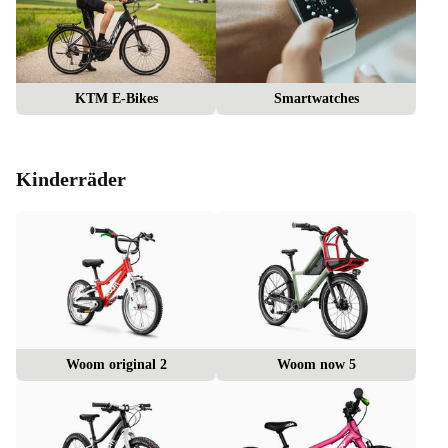
KTM E-Bikes
Smartwatches
Kinderräder
Woom original 2
Woom now 5