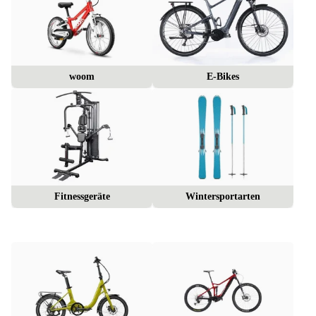
woom
E-Bikes
Fitnessgeräte
Wintersportarten