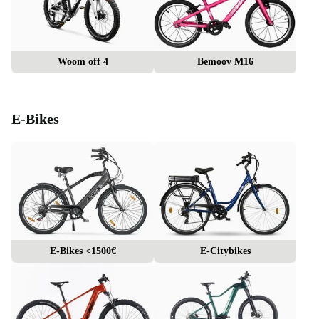
Woom off 4
Bemoov M16
E-Bikes
E-Bikes <1500€
E-Citybikes