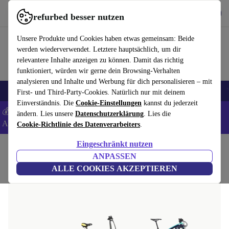
Hol dir die App
Herunterladen
refurbed besser nutzen
refurbed schnell und einfach nutzen
Unsere Produkte und Cookies haben etwas gemeinsam: Beide
werden wiederverwendet. Letztere hauptsächlich, um dir
relevantere Inhalte anzeigen zu können. Damit das richtig
funktioniert, würden wir gerne dein Browsing-Verhalten
analysieren und Inhalte und Werbung für dich personalisieren – mit
🎒 Back to school
Elektronik
Haushalt
Küche
Sport
E-Bikes
First- und Third-Party-Cookies. Natürlich nur mit deinem
Einverständnis. Die
Cookie-Einstellungen
kannst du jederzeit
💰 Extra -5% auf Samsung- und Google-Smartphones - Code:
ändern. Lies unsere
Datenschutzerklärung
. Lies die
ANDROID5 -
AGB
Cookie-Richtlinie des Datenverarbeiters
.
Eingeschränkt nutzen
Home
Sport
ANPASSEN
ALLE COOKIES AKZEPTIEREN