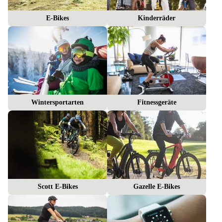
E-Bikes
Kinderräder
Wintersportarten
Fitnessgeräte
Scott E-Bikes
Gazelle E-Bikes