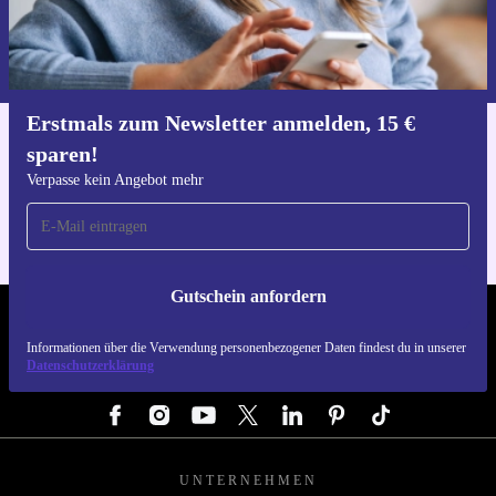
Gutschein anfordern
Informationen über die Verwendung personenbezogener Daten findest
du in unserer
Datenschutzerklärung
.
Erstmals zum Newsletter anmelden, 15 €
sparen!
Hol dir die refurbed-App
Für iOS und Android
Verpasse kein Angebot mehr
Gutschein anfordern
REFURBED DEUTSCHLAND - RETHINK NEW.
Informationen über die Verwendung personenbezogener Daten findest du in unserer
Datenschutzerklärung
FOLGE UNS
UNTERNEHMEN