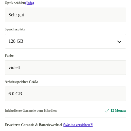
Optik wählen
(Info)
Sehr gut
Speicherplatz
128 GB
128 GB
Farbe
In anderen Kombinationen verfügbar
violett
64 GB
+11,82 €
Arbeitsspeicher Größe
6.0 GB
Inkludierte Garantie vom Händler:
12 Monate
Erweiterte Garantie & Batteriewechsel
(Was ist versichert?)