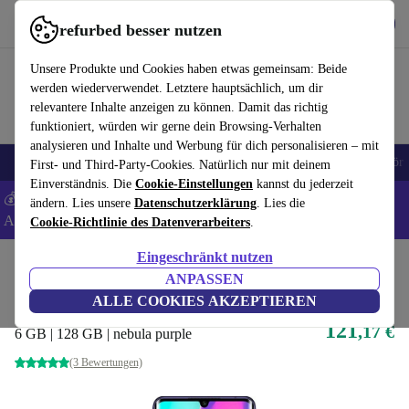
Hol dir die App
Herunterladen
refurbed besser nutzen
refurbed schnell und einfach nutzen
Unsere Produkte und Cookies haben etwas gemeinsam: Beide
werden wiederverwendet. Letztere hauptsächlich, um dir
relevantere Inhalte anzeigen zu können. Damit das richtig
funktioniert, würden wir gerne dein Browsing-Verhalten
analysieren und Inhalte und Werbung für dich personalisieren – mit
🎒 Back to school
Handys
Laptops
Tablets
Smartwatches
Zubehör
First- und Third-Party-Cookies. Natürlich nur mit deinem
Einverständnis. Die
Cookie-Einstellungen
kannst du jederzeit
💰 Extra -5% auf Samsung- und Google-Smartphones - Code:
ändern. Lies unsere
Datenschutzerklärung
. Lies die
ANDROID5 -
AGB
Cookie-Richtlinie des Datenverarbeiters
.
Eingeschränkt nutzen
Home
Produkte
Handys & Smartphones
Xiaomi Handys
ANPASSEN
Xiaomi Mi Note 10 Lite
ALLE COOKIES AKZEPTIEREN
121
,17 €
6 GB | 128 GB | nebula purple
(3 Bewertungen)