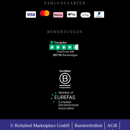
ZAHLUNGSARTEN
BEWERTUNGEN
Trustpilot
TrustScore
4.6
205718
Bewertungen
© Refurbed Marketplace GmbH
Barrierefreiheit
AGB