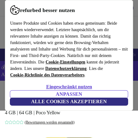
Hol dir die App
Herunterladen
refurbed besser nutzen
refurbed schnell und einfach nutzen
Unsere Produkte und Cookies haben etwas gemeinsam: Beide
werden wiederverwendet. Letztere hauptsächlich, um dir
relevantere Inhalte anzeigen zu können. Damit das richtig
funktioniert, würden wir gerne dein Browsing-Verhalten
analysieren und Inhalte und Werbung für dich personalisieren – mit
🎒 Back to school
Handys
Laptops
Tablets
Smartwatches
Zubehör
First- und Third-Party-Cookies. Natürlich nur mit deinem
Einverständnis. Die
Cookie-Einstellungen
kannst du jederzeit
💰 Extra -5% auf Samsung- und Google-Smartphones - Code:
ändern. Lies unsere
Datenschutzerklärung
. Lies die
ANDROID5 -
AGB
Cookie-Richtlinie des Datenverarbeiters
.
Eingeschränkt nutzen
Home
Produkte
Handys & Smartphones
Xiaomi Handys
ANPASSEN
Xiaomi Poco M4 5G
ALLE COOKIES AKZEPTIEREN
4 GB | 64 GB | Poco Yellow
(Bewertungen werden gesammelt)