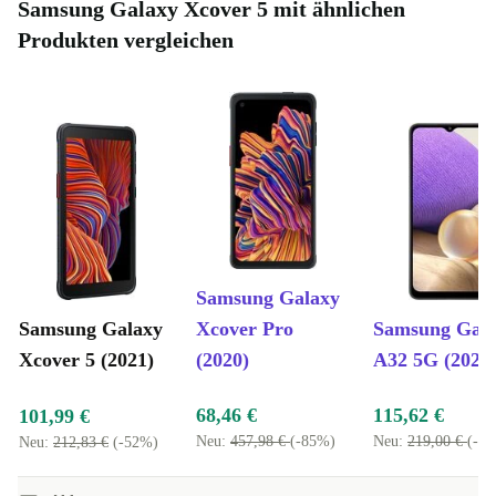
Samsung Galaxy Xcover 5 mit ähnlichen
Stufe heben.
Produkten vergleichen
Was sind die wichtigsten Merkmale des refurbed Samsung
Galaxy Xcover 5?
Stabiles Design
Helles 5,3-Zoll-LCD-Display
Hervorragende Kamera
Samsung Galaxy
Samsung Galaxy
Xcover Pro
Samsung Gal
Xcover 5 (2021)
(2020)
A32 5G (2021
68,46 €
115,62 €
101,99 €
Neu:
457,98 €
(-85%)
Neu:
219,00 €
(-4
Neu:
212,83 €
(-52%)