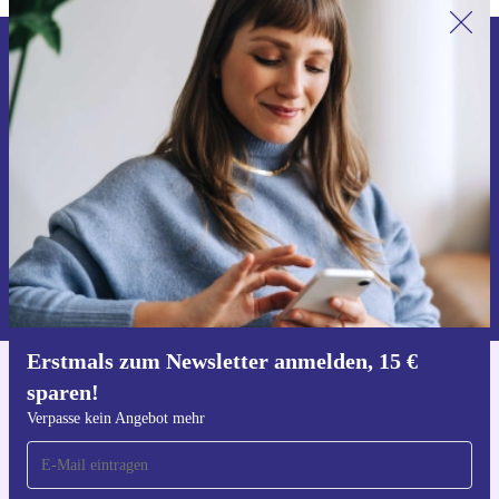
Erstmals zum Newsletter anmelden,
15 € sparen!
Verpasse kein Angebot mehr.
Gutschein anfordern
Informationen über die Verwendung personenbezogener Daten findest
du in unserer
Datenschutzerklärung
.
Erstmals zum Newsletter anmelden, 15 €
sparen!
Hol dir die refurbed-App
Für iOS und Android
Verpasse kein Angebot mehr