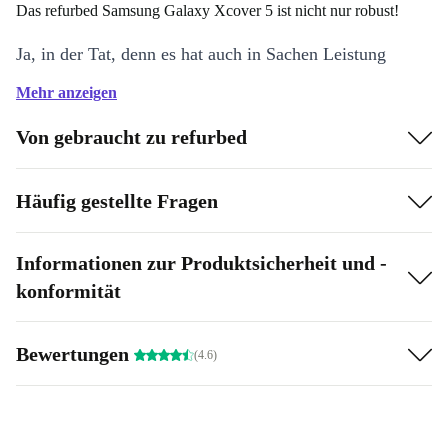
Das refurbed Samsung Galaxy Xcover 5 ist nicht nur robust!
Ja, in der Tat, denn es hat auch in Sachen Leistung
einiges zu bieten. Angetrieben von einem schnellen
Mehr anzeigen
Exynos 850-Prozessor und 4 GB RAM bietet dieses
Von gebraucht zu refurbed
Handy eine reibungslose und reaktionsschnelle Leistung,
auch wenn mehrere Apps gleichzeitig ausgeführt
Häufig gestellte Fragen
werden.
Und vergessen wir nicht die Kamera!
Informationen zur Produktsicherheit und -
konformität
Mit einer 16-MP-Rückkamera und einer 5-MP-
Frontkamera nimmt das vollständig erneuerte Samsung
Galaxy Xcover 5 selbst bei schlechten Lichtverhältnissen
Bewertungen
(4.6)
atemberaubende Fotos und Videos auf. Und mit den
zusätzlichen Funktionen wie Einzelaufnahme und
Nachtmodus kannst du deine Fotografie auf die nächste