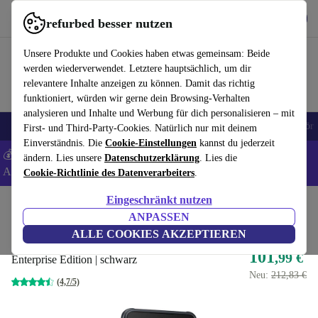
Hol dir die App
Herunterladen
refurbed besser nutzen
refurbed schnell und einfach nutzen
Unsere Produkte und Cookies haben etwas gemeinsam: Beide
werden wiederverwendet. Letztere hauptsächlich, um dir
relevantere Inhalte anzeigen zu können. Damit das richtig
funktioniert, würden wir gerne dein Browsing-Verhalten
analysieren und Inhalte und Werbung für dich personalisieren – mit
🎒 Back to school
Handys
Laptops
Tablets
Smartwatches
Zubehör
First- und Third-Party-Cookies. Natürlich nur mit deinem
Einverständnis. Die
Cookie-Einstellungen
kannst du jederzeit
💰 Extra -5% auf Samsung- und Google-Smartphones - Code:
ändern. Lies unsere
Datenschutzerklärung
. Lies die
ANDROID5 -
AGB
Cookie-Richtlinie des Datenverarbeiters
.
Eingeschränkt nutzen
Home
Produkte
Handys & Smartphones
Samsung Galaxy Handys
ANPASSEN
Samsung Galaxy Xcover 5
ALLE COOKIES AKZEPTIEREN
101
,99 €
Enterprise Edition | schwarz
Neu:
212,83 €
(4,7/5)