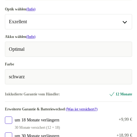
Optik wählen
(Info)
Exzellent
Sehr gut
-16,99 €
Akku wählen
(Info)
Optimal
Exzellent
Meistverkauft
Farbe
schwarz
Inkludierte Garantie vom Händler:
12 Monate
Erweiterte Garantie & Batteriewechsel
(Was ist versichert?)
+9,99 €
um 18 Monate verlängern
30 Monate versichert (12 + 18)
+18,99 €
um 30 Monate verlängern