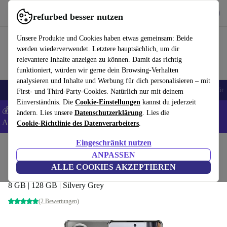
Hol dir die App
Herunterladen
refurbed besser nutzen
refurbed schnell und einfach nutzen
Unsere Produkte und Cookies haben etwas gemeinsam: Beide
werden wiederverwendet. Letztere hauptsächlich, um dir
relevantere Inhalte anzeigen zu können. Damit das richtig
funktioniert, würden wir gerne dein Browsing-Verhalten
analysieren und Inhalte und Werbung für dich personalisieren – mit
🎒 Back to school
Handys
Laptops
Tablets
Smartwatches
Zubehör
First- und Third-Party-Cookies. Natürlich nur mit deinem
Einverständnis. Die
Cookie-Einstellungen
kannst du jederzeit
💰 Extra -5% auf Samsung- und Google-Smartphones - Code:
ändern. Lies unsere
Datenschutzerklärung
. Lies die
ANDROID5 -
AGB
Cookie-Richtlinie des Datenverarbeiters
.
Eingeschränkt nutzen
Home
Produkte
Handys & Smartphones
Oppo Handys
ANPASSEN
Oppo Reno 10 5G
ALLE COOKIES AKZEPTIEREN
8 GB | 128 GB | Silvery Grey
(2 Bewertungen)