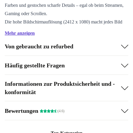
Farben und gestochen scharfe Details – egal ob beim Streamen,
Gaming oder Scrollen.
Die hohe Bildschirmauflösung (2412 x 1080) macht jedes Bild
zum Erlebnis.
Mehr anzeigen
Vielseitige Kameras für jeden Tag
Von gebraucht zu refurbed
Halte mit der 64 MP Hauptkamera beeindruckende
Schnappschüsse fest.
Die 32 MP Frontkamera lässt Selfies und Videoanrufe lebendig
Häufig gestellte Fragen
wirken.
Dank Tele- und Ultra-Weitwinkelkamera gelingen dir kreative
Informationen zur Produktsicherheit und -
Fotos aus jedem Blickwinkel.
konformität
Schneller Prozessor, lange Ausdauer
Der Mediatek Dimensity 7050 5G-Prozessor und 5000 mAh
Bewertungen
(4.6)
Akku lassen dich den Tag flexibel gestalten – vom Pendeln bis
zum Serienmarathon.
Dual-SIM erleichtert dir die Trennung von Beruf und Privatleben.