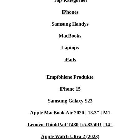
Top-Kategorien
Komfort & Sicherheit im Alltag
Entsperre dein Handy bequem per Fingerabdrucksensor im
iPhones
Display.
Samsung Handys
Top Konnektivität: 5G, WiFi 6, Bluetooth 5.3 und NFC – bereit
MacBooks
für jede Verbindung.
Viele smarte Sensoren unterstützen dich beim Navigieren, Messen
Laptops
und Spielen.
iPads
Warum ein refurbished Oppo Reno 10 5G?
Besser als gebraucht:
Jedes Gerät wird professionell geprüft,
Empfohlene Produkte
gereinigt und technisch auf Herz und Nieren getestet.
iPhone 15
Zuverlässige Qualität:
Langlebig und leistungsstark – für ein
unbeschwertes Smartphone-Erlebnis.
Samsung Galaxy S23
12 Monate Garantie:
Du bekommst mindestens ein Jahr
Apple MacBook Air 2020 | 13.3" | M1
Garantie auf dein Gerät.
30 Tage kostenlos testen:
Teste das Smartphone in Ruhe. Nicht
Lenovo ThinkPad T480 | i5-8350U | 14"
zufrieden? Schick es einfach kostenfrei zurück.
Apple Watch Ultra 2 (2023)