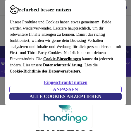
Hol dir die App
Herunterladen
refurbed besser nutzen
refurbed schnell und einfach nutzen
Unsere Produkte und Cookies haben etwas gemeinsam: Beide
werden wiederverwendet. Letztere hauptsächlich, um dir
relevantere Inhalte anzeigen zu können. Damit das richtig
funktioniert, würden wir gerne dein Browsing-Verhalten
analysieren und Inhalte und Werbung für dich personalisieren – mit
🎒 Back to school
Handys
Laptops
Tablets
Smartwatches
Zubehör
First- und Third-Party-Cookies. Natürlich nur mit deinem
Einverständnis. Die
Cookie-Einstellungen
kannst du jederzeit
💸Spare 5% EXTRA auf MacBooks und iPads – Code: BACK5OFF
ändern. Lies unsere
Datenschutzerklärung
. Lies die
-
AGB
Cookie-Richtlinie des Datenverarbeiters
.
Eingeschränkt nutzen
Home
ANPASSEN
ALLE COOKIES AKZEPTIEREN