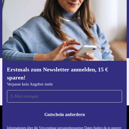
Verpasse kein Angebot mehr.
Gutschein anfordern
Informationen über die Verwendung personenbezogener Daten findest
du in unserer
Datenschutzerklärung
.
Erstmals zum Newsletter anmelden, 15 €
Hol dir die refurbed-App
sparen!
Für iOS und Android
Verpasse kein Angebot mehr
Gutschein anfordern
REFURBED DEUTSCHLAND - RETHINK NEW.
Informationen über die Verwendung personenbezogener Daten findest du in unserer