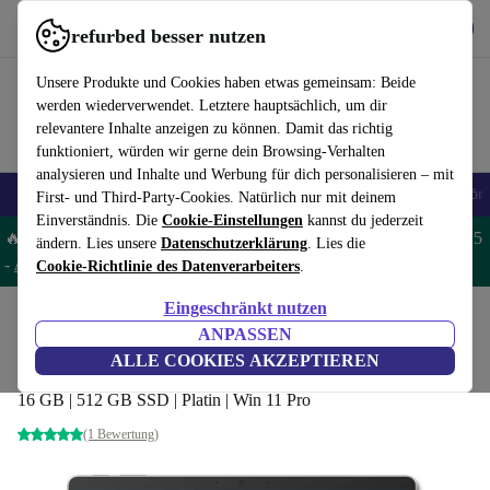
Hol dir die App
Herunterladen
refurbed besser nutzen
refurbed schnell und einfach nutzen
Unsere Produkte und Cookies haben etwas gemeinsam: Beide
werden wiederverwendet. Letztere hauptsächlich, um dir
relevantere Inhalte anzeigen zu können. Damit das richtig
funktioniert, würden wir gerne dein Browsing-Verhalten
analysieren und Inhalte und Werbung für dich personalisieren – mit
🎒 Back to school
Handys
Laptops
Tablets
Smartwatches
Zubehör
First- und Third-Party-Cookies. Natürlich nur mit deinem
Einverständnis. Die
Cookie-Einstellungen
kannst du jederzeit
🔥 Spare 5% EXTRA auf MacBooks und iPads – Code: MACPAD5
ändern. Lies unsere
Datenschutzerklärung
. Lies die
-
AGB
Cookie-Richtlinie des Datenverarbeiters
.
Eingeschränkt nutzen
Home
Produkte
Laptops
2-in-1 Convertibles
ANPASSEN
Microsoft Surface Pro 9 (2022) | SQ3 | 13"
ALLE COOKIES AKZEPTIEREN
16 GB | 512 GB SSD | Platin | Win 11 Pro
(1 Bewertung)