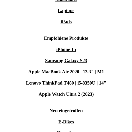
Highlights:
Laptops
Schlank und leicht: Passt mühelos in deinen Alltag oder deine
iPads
Freizeit
Anhaltende Leistung: Leistungsstarker Prozessor und lange
Empfohlene Produkte
Akkulaufzeit
Grenzenlose Mobilität: Nutze das Tablet unterwegs oder als
iPhone 15
kreativen Arbeitsplatz zu Hause
Samsung Galaxy S23
12 Monate Garantie: Sorgenfrei kaufen und arbeiten
Apple MacBook Air 2020 | 13.3" | M1
Lenovo ThinkPad T480 | i5-8350U | 14"
Apple Watch Ultra 2 (2023)
Neu eingetroffen
E-Bikes