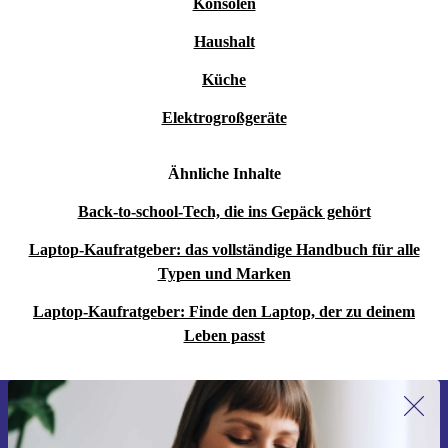
Konsolen
Haushalt
Küche
Elektrogroßgeräte
Ähnliche Inhalte
Back-to-school-Tech, die ins Gepäck gehört
Laptop-Kaufratgeber: das vollständige Handbuch für alle
Typen und Marken
Laptop-Kaufratgeber: Finde den Laptop, der zu deinem
Leben passt
Erstmals zum Newsletter anmelden,
15 € sparen!