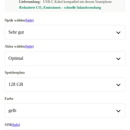
Lieferumfang:
USB-C-Kabel kompatibel mit diesem Smartphone
Reduzierte CO₂-Emissionen – schnelle Inlandssendung
Optik wählen
(Info)
Sehr gut
Sehr gut
Akku wählen
(Info)
Optimal
Exzellent
Meistverkauft
+9,00 €
Optimal
Premium
Wie neu
Speicherplatz
+29,00 €
128 GB
Neu
+34,00 €
128 GB
Farbe
gelb
256 GB
+74,01 €
512 GB
gelb
+218,00 €
SIM
(Info)