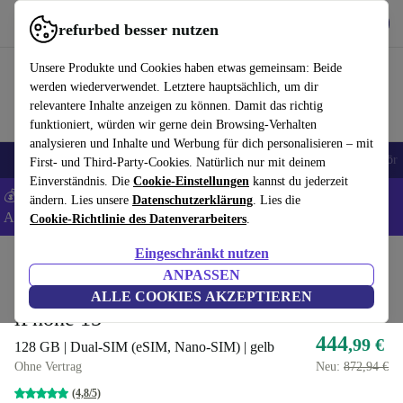
Hol dir die App
Herunterladen
refurbed besser nutzen
refurbed schnell und einfach nutzen
Unsere Produkte und Cookies haben etwas gemeinsam: Beide
werden wiederverwendet. Letztere hauptsächlich, um dir
relevantere Inhalte anzeigen zu können. Damit das richtig
funktioniert, würden wir gerne dein Browsing-Verhalten
analysieren und Inhalte und Werbung für dich personalisieren – mit
🎒 Back to school
Handys
Laptops
Tablets
Smartwatches
Zubehör
First- und Third-Party-Cookies. Natürlich nur mit deinem
Einverständnis. Die
Cookie-Einstellungen
kannst du jederzeit
💰 Extra -5% auf Samsung- und Google-Smartphones - Code:
ändern. Lies unsere
Datenschutzerklärung
. Lies die
ANDROID5 -
AGB
Cookie-Richtlinie des Datenverarbeiters
.
Eingeschränkt nutzen
Home
Produkte
Handys & Smartphones
iPhones
ANPASSEN
Bester Deal
ALLE COOKIES AKZEPTIEREN
iPhone 15
444
,99 €
128 GB | Dual-SIM (eSIM, Nano-SIM) | gelb
Ohne Vertrag
Neu:
872,94 €
(4,8/5)