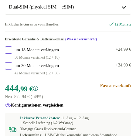
Dual-SIM (physical SIM + eSIM)
blau
+0,01 €
grün
Dual-SIM (2 eSIMs)
+51,51 €
+2,01 €
Inkludierte Garantie vom Händler:
12 Monate
rosa
Dual-SIM (physical SIM + eSIM)
+5,00 €
Erweiterte Garantie & Batteriewechsel
(Was ist versichert?)
In anderen Kombinationen verfügbar
schwarz
+19,00 €
+24,99 €
um 18 Monate verlängern
Dual-SIM (2 physical SIMs)
+24,01 €
30 Monate versichert (12 + 18)
+34,99 €
um 30 Monate verlängern
42 Monate versichert (12 + 30)
444
Fast ausverkauft
,99 €
Neu:
872,94 €
(-49%)
Konfigurationen vergleichen
Inklusive Versandkosten:
11. Aug. –
12. Aug.
+ Schnelle Lieferung (1–2 Werktage)
30-tägige Gratis Rückversand-Garantie
Lieferumfang:
USB-C-Kabel kompatibel mit diesem Smartphone