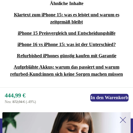
Ähnliche Inhalte
Klartext zum iPhone 15: was es leistet und warum es
zeitgemäß bleibt
iPhone 15 Preisvergleich und Entscheidungshilfe
iPhone 16 vs iPhone 15: was ist der Unterschied?
Refurbished iPhones günstig kaufen mit Garantie
Aufgeblähte Akkus: warum das passiert und warum
refurbed-Kund:innen sich keine Sorgen machen müssen
444,99 €
In den Warenkorb
Neu:
872,94 €
(-49%)
Erstmals zum Newsletter anmelden,