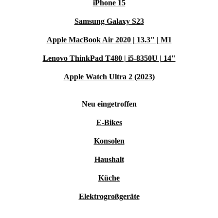
die Wert auf Design, Funktionalität und Nachhaltigkeit
iPhone 15
legen. Während das iPhone 16 das neueste Modell ist,
Samsung Galaxy S23
überzeugt das iPhone 15 mit einem günstigeren Preis
Apple MacBook Air 2020 | 13.3" | M1
und nahezu identischen Funktionen. Wer auf der Suche
nach einem leistungsstarken und modernen Smartphone
Lenovo ThinkPad T480 | i5-8350U | 14"
ist, trifft mit dem iPhone 15 eine zukunftssichere
Apple Watch Ultra 2 (2023)
Entscheidung.
Neu eingetroffen
E-Bikes
Konsolen
Haushalt
Küche
Elektrogroßgeräte