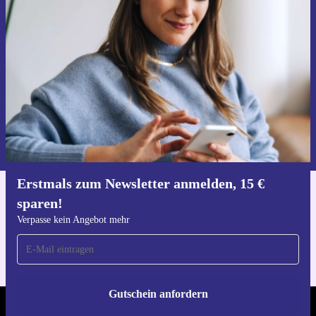
15 € sparen!
Verpasse kein Angebot mehr.
Gutschein anfordern
Informationen über die Verwendung personenbezogener Daten findest
du in unserer
Datenschutzerklärung
.
Erstmals zum Newsletter anmelden, 15 €
sparen!
Hol dir die refurbed-App
Für iOS und Android
Verpasse kein Angebot mehr
Gutschein anfordern
REFURBED DEUTSCHLAND - RETHINK NEW.