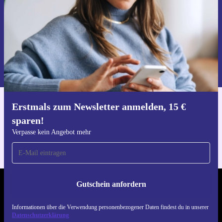
Gutschein anfordern
Informationen über die Verwendung personenbezogener Daten findest
du in unserer
Datenschutzerklärung
.
Erstmals zum Newsletter anmelden, 15 €
Hol dir die refurbed-App
sparen!
Für iOS und Android
Verpasse kein Angebot mehr
Gutschein anfordern
REFURBED DEUTSCHLAND - RETHINK NEW.
Informationen über die Verwendung personenbezogener Daten findest du in unserer
FOLGE UNS
Datenschutzerklärung