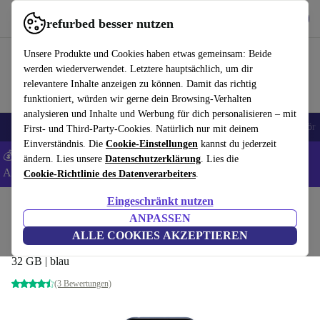
Hol dir die App
Herunterladen
refurbed besser nutzen
refurbed schnell und einfach nutzen
Unsere Produkte und Cookies haben etwas gemeinsam: Beide
werden wiederverwendet. Letztere hauptsächlich, um dir
relevantere Inhalte anzeigen zu können. Damit das richtig
funktioniert, würden wir gerne dein Browsing-Verhalten
analysieren und Inhalte und Werbung für dich personalisieren – mit
🎒 Back to school
Handys
Laptops
Tablets
Smartwatches
Zubehör
First- und Third-Party-Cookies. Natürlich nur mit deinem
Einverständnis. Die
Cookie-Einstellungen
kannst du jederzeit
💰 Extra -5% auf Samsung- und Google-Smartphones - Code:
ändern. Lies unsere
Datenschutzerklärung
. Lies die
ANDROID5 -
AGB
Cookie-Richtlinie des Datenverarbeiters
.
Eingeschränkt nutzen
Home
Produkte
Handys & Smartphones
Huawei Handys
ANPASSEN
Huawei Y6s
ALLE COOKIES AKZEPTIEREN
32 GB | blau
(3 Bewertungen)