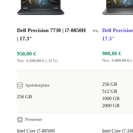
Dell Precision 7730 | i7-8850H
vs.
Dell Precisio
| 17.3"
17.3"
908,88 €
950,00 €
Neu:
3.409,00 €
(
Neu:
1.599,00 €
(-41%)
256 GB
Speicherplatz
512 GB
256 GB
1000 GB
2000 GB
Prozessor
Intel Core i7-8850H
Intel Core i7-1