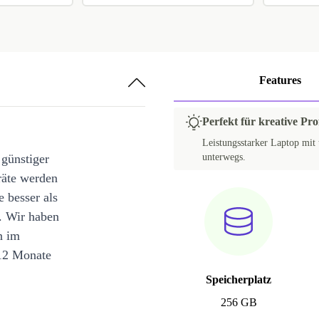
Features
Perfekt für kreative Pr
Leistungsstarker Laptop mit 
 günstiger
unterwegs.
räte werden
e besser als
. Wir haben
n im
12 Monate
Speicherplatz
256 GB