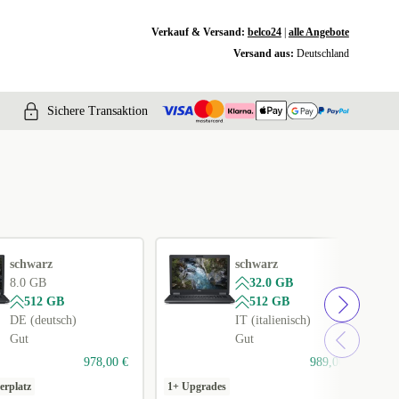
Verkauf & Versand:
belco24
|
alle Angebote
Versand aus:
Deutschland
Sichere Transaktion
schwarz
schwarz
8.0 GB
32.0 GB
512 GB
512 GB
DE (deutsch)
IT (italienisch)
Gut
Gut
978,00 €
989,00 €
erplatz
1+ Upgrades
1