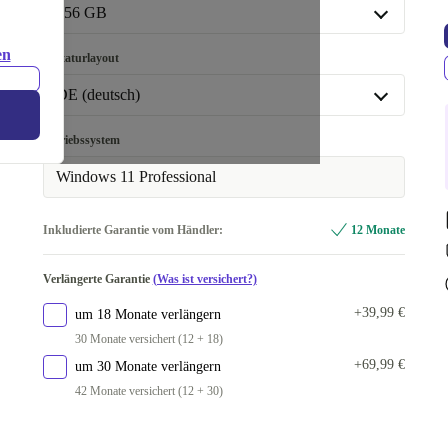
16.0 GB
+20,00 €
256 GB
32.0 GB
+70,00 €
256 GB
en
Tastaturlayout
In anderen Kombinationen verfügbar
512 GB
+28,00 €
DE (deutsch)
64.0 GB
+425,73 €
1000 GB
+50,00 €
DE (deutsch)
Betriebssystem
In anderen Kombinationen verfügbar
In anderen Kombinationen verfügbar
Windows 11 Professional
2000 GB
+598,00 €
IT (italienisch)
+39,00 €
Inkludierte Garantie vom Händler:
12 Monate
UK (UK englisch)
+59,00 €
Verlängerte Garantie
(Was ist versichert?)
+39,99 €
um 18 Monate verlängern
30 Monate versichert (12 + 18)
+69,99 €
um 30 Monate verlängern
42 Monate versichert (12 + 30)