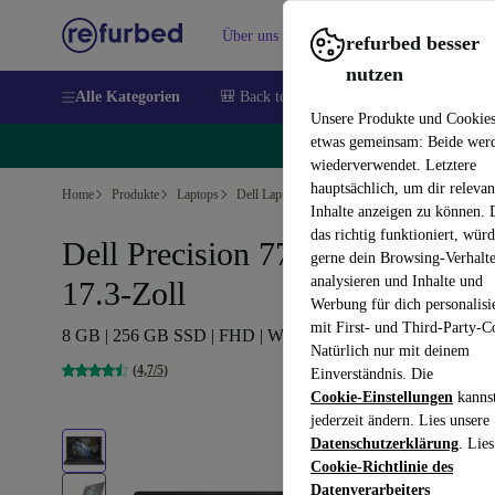
Über uns
Verkaufen
Hilfe
refurbed besser
nutzen
Alle Kategorien
🎒 Back to school
Handys
Laptops
Unsere Produkte und Cookie
etwas gemeinsam: Beide wer
🔥
wiederverwendet. Letztere
hauptsächlich, um dir relevan
Home
Produkte
Laptops
Dell Laptops
Inhalte anzeigen zu können.
das richtig funktioniert, wür
Dell Precision 7730 | i7-8850H |
gerne dein Browsing-Verhalt
analysieren und Inhalte und
17.3-Zoll
Werbung für dich personalisi
mit First- und Third-Party-C
8 GB | 256 GB SSD | FHD | Webcam | Win 11 Pro | DE
Natürlich nur mit deinem
(4,7/5)
Einverständnis. Die
Cookie-Einstellungen
kanns
jederzeit ändern. Lies unsere
Datenschutzerklärung
. Lies
Cookie-Richtlinie des
Datenverarbeiters