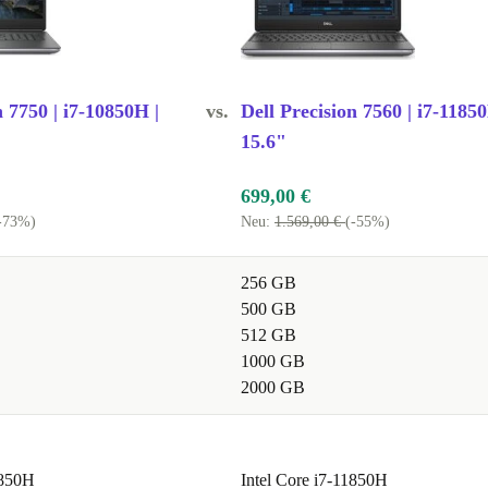
n 7750 | i7-10850H |
vs.
Dell Precision 7560 | i7-11850
15.6"
699,00 €
-73%)
Neu:
1.569,00 €
(-55%)
256 GB
500 GB
512 GB
1000 GB
2000 GB
0850H
Intel Core i7-11850H