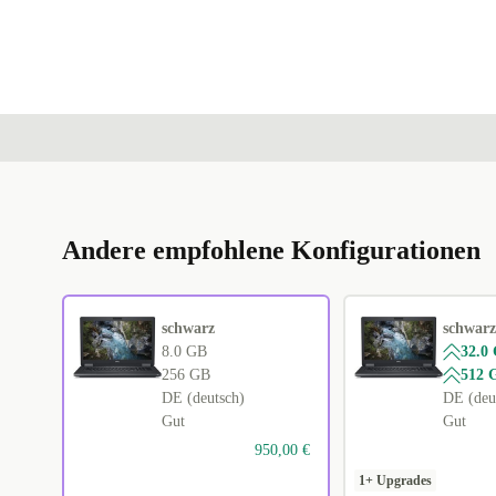
Andere empfohlene Konfigurationen
schwarz
schwarz
8.0 GB
32.0
256 GB
512 
DE (deutsch)
DE (deu
Gut
Gut
950,00 €
1+ Upgrades