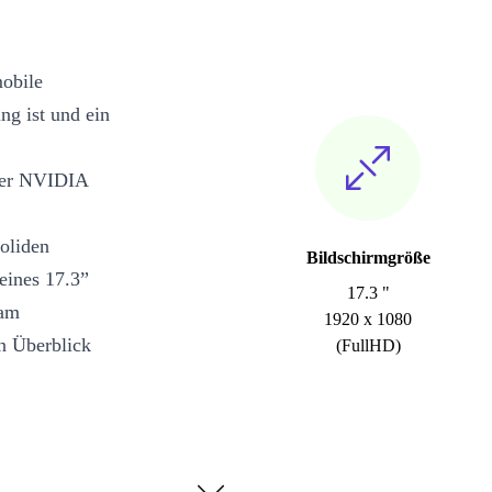
mobile
ng ist und ein
ller NVIDIA
soliden
Bildschirmgröße
eines 17.3”
17.3 "
 am
1920 x 1080
n Überblick
(FullHD)