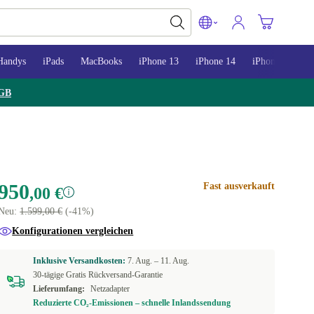
Handys
iPads
MacBooks
iPhone 13
iPhone 14
iPhone 15
GB
950
Fast ausverkauft
,00 €
Neu:
1.599,00 €
(-41%)
Konfigurationen vergleichen
Inklusive Versandkosten:
7. Aug. –
11. Aug.
30-tägige Gratis Rückversand-Garantie
Lieferumfang:
Netzadapter
Reduzierte CO₂-Emissionen – schnelle Inlandssendung