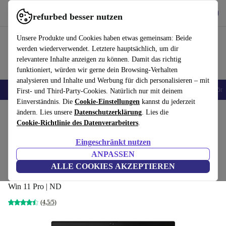
Hol dir die App
Herunterladen
refurbed besser nutzen
refurbed schnell und einfach nutzen
Unsere Produkte und Cookies haben etwas gemeinsam: Beide
werden wiederverwendet. Letztere hauptsächlich, um dir
relevantere Inhalte anzeigen zu können. Damit das richtig
funktioniert, würden wir gerne dein Browsing-Verhalten
analysieren und Inhalte und Werbung für dich personalisieren – mit
🎒 Back to school
Handys
Laptops
Tablets
Smartwatches
Zubehör
First- und Third-Party-Cookies. Natürlich nur mit deinem
Einverständnis. Die
Cookie-Einstellungen
kannst du jederzeit
Home
ändern. Lies unsere
Produkte
Laptops
Datenschutzerklärung
Lenovo Laptops
. Lies die
Cookie-Richtlinie des Datenverarbeiters
.
Bester Deal
Eingeschränkt nutzen
Lenovo ThinkPad T14 G2 |
ANPASSEN
Ryzen 5 PRO 5650U | 14"
506
,27 €
ALLE COOKIES AKZEPTIEREN
Neu:
1.759,00 €
16 GB | 256 GB SSD | FHD | FP | Webcam |
Win 11 Pro | ND
(4,5/5)