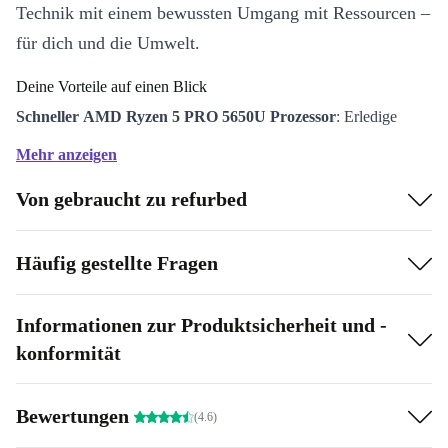
Technik mit einem bewussten Umgang mit Ressourcen –
für dich und die Umwelt.
Deine Vorteile auf einen Blick
Schneller AMD Ryzen 5 PRO 5650U Prozessor
: Erledige
Multitasking-Aufgaben mühelos dank 6 Kernen und starker
Mehr anzeigen
Performance.
Von gebraucht zu refurbed
Klares 14” IPS-Display
: Genieße brillante Farben, gestochen
scharfe Texte und eine angenehme Bildschirmgröße für mobiles
Arbeiten.
Häufig gestellte Fragen
Professionell refurbished
: Das ThinkPad T14 G2 wurde
sorgfältig geprüft, gereinigt und ist technisch wie optisch
Informationen zur Produktsicherheit und -
verlässlich. Du erhältst ein Gerät, das besser als gebraucht ist – für
konformität
einen bewussteren Umgang mit Elektronik.
Umfangreiche Anschlussvielfalt
: Mit USB-C, USB-A, HDMI
Bewertungen
(4.6)
und LAN bist du in jedem Arbeitsumfeld flexibel.