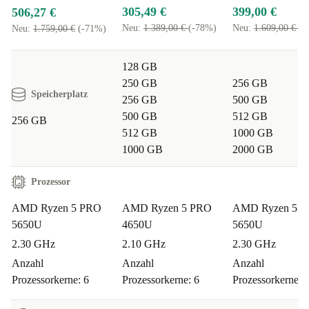
kompakten Maßen passt es problemlos in deinen
305,49 €
399,00 €
506,27 €
Rucksack und begleitet dich überallhin.
Neu:
1.389,00 €
(-78%)
Neu:
1.609,00 €
(-
Neu:
1.759,00 €
(-71%)
Q: Kann ich mehrere Anwendungen gleichzeitig
128 GB
nutzen, etwa beim Programmieren oder für Office-
250 GB
256 GB
Speicherplatz
256 GB
500 GB
Aufgaben?
500 GB
512 GB
256 GB
A: Der Ryzen 5 PRO Prozessor sorgt dafür, dass du auch
512 GB
1000 GB
anspruchsvolle Aufgaben flüssig erledigst – egal ob
1000 GB
2000 GB
Tabellenkalkulation, Videokonferenz oder E-Mails.
Prozessor
Q: Wie sieht es mit der Sicherheit aus?
AMD Ryzen 5 PRO
AMD Ryzen 5 PRO
AMD Ryzen 5 
A: ThinkPads sind für ihre Business-Sicherheitsfeatures
5650U
4650U
5650U
bekannt. Du profitierst von hoher Zuverlässigkeit für
2.30 GHz
2.10 GHz
2.30 GHz
deine Daten.
Anzahl
Anzahl
Anzahl
Prozessorkerne: 6
Prozessorkerne: 6
Prozessorkerne: 
Q: Ist das Gerät leise und angenehm im Betrieb?