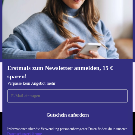
Verpasse kein Angebot mehr.
Gutschein anfordern
Informationen über die Verwendung personenbezogener Daten findest
du in unserer
Datenschutzerklärung
.
Erstmals zum Newsletter anmelden, 15 €
sparen!
Hol dir die refurbed-App
Für iOS und Android
Verpasse kein Angebot mehr
Gutschein anfordern
REFURBED DEUTSCHLAND - RETHINK NEW.
Informationen über die Verwendung personenbezogener Daten findest du in unserer
Datenschutzerklärung