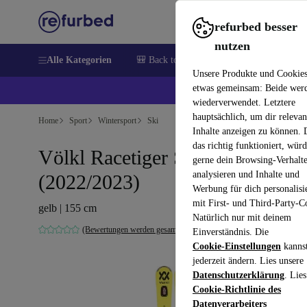
refurbed besser
nutzen
Alle Kategorien
🎒 Back to school
Elektronik
Hausha
Unsere Produkte und Cookie
etwas gemeinsam: Beide wer
💰 E
wiederverwendet. Letztere
hauptsächlich, um dir relevan
Home
Sport
Wintersport
Ski
Inhalte anzeigen zu können.
das richtig funktioniert, wür
Völkl Racetiger SC UVO
gerne dein Browsing-Verhalt
analysieren und Inhalte und
(2022/2023)
Werbung für dich personalisi
mit First- und Third-Party-C
gelb | 155 cm
Natürlich nur mit deinem
(Bewertungen werden gesammelt)
Einverständnis. Die
Cookie-Einstellungen
kanns
jederzeit ändern. Lies unsere
Datenschutzerklärung
. Lies
Cookie-Richtlinie des
Datenverarbeiters