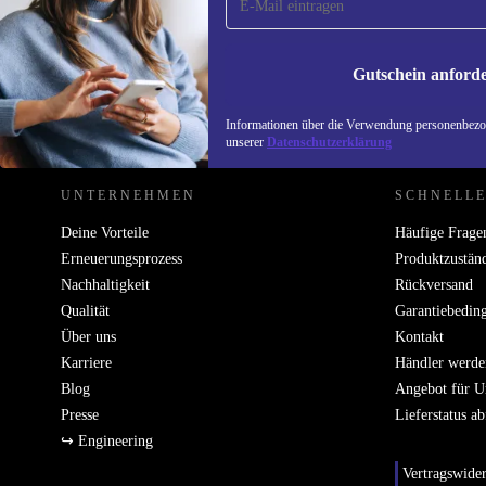
Verpasse kein Angebot mehr.
Informatione
unserer
Date
Gutschein anford
REFURBED DEUTSCHLAND - RETHINK NEW.
Informationen über die Verwendung personenbezog
unserer
Datenschutzerklärung
UNTERNEHMEN
SCHNELLE
Deine Vorteile
Häufige Frage
Erneuerungsprozess
Produktzustän
Nachhaltigkeit
Rückversand
Qualität
Garantiebedin
Über uns
Kontakt
Karriere
Händler werde
Blog
Angebot für 
Presse
Lieferstatus a
↪ Engineering
Vertragswide