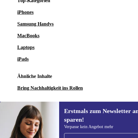
Top-Kategorien
iPhones
Samsung Handys
MacBooks
Laptops
iPads
Ähnliche Inhalte
Bring Nachhaltigkeit ins Rollen
Erstmals zum Newsletter a
sparen!
Erstmals zum Newsletter
Verpasse kein Angebot mehr
anmelden, 15 € sparen!