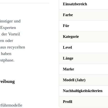
Einsatzbereich
Farbe
ünstiger und
Für
 Experten
 der Vorteil
Kategorie
ern oder
 aus recycelten
Level
e haben
Länge
stphase.
Marke
Modell (Jahr)
reibung
Nachhaltigkeitskriterien
Profil
rführmodelle