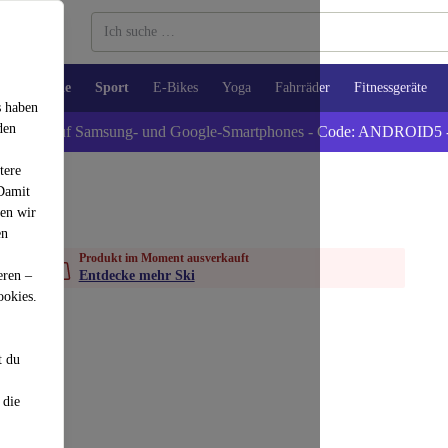
lt
Küche
Sport
E-Bikes
Yoga
Fahrräder
Fitnessgeräte
s haben
den
xtra -5% auf Samsung- und Google-Smartphones - Code: ANDROID5 
tere
 Damit
den wir
en
Produkt im Moment ausverkauft
eren –
Entdecke mehr Ski
ookies.
t du
 die