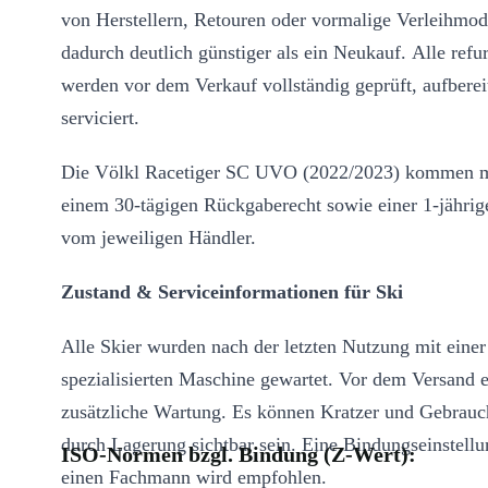
von Herstellern, Retouren oder vormalige Verleihmod
dadurch deutlich günstiger als ein Neukauf. Alle refu
werden vor dem Verkauf vollständig geprüft, aufberei
serviciert.
Die Völkl Racetiger SC UVO (2022/2023) kommen m
einem 30-tägigen Rückgaberecht sowie einer 1-jährig
vom jeweiligen Händler.
Zustand & Serviceinformationen für Ski
Alle Skier wurden nach der letzten Nutzung mit einer
spezialisierten Maschine gewartet. Vor dem Versand e
zusätzliche Wartung. Es können Kratzer und Gebrauc
durch Lagerung sichtbar sein. Eine Bindungseinstell
ISO-Normen bzgl. Bindung (Z-Wert):
einen Fachmann wird empfohlen.