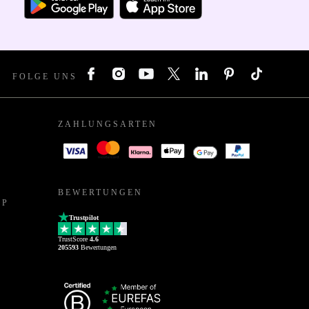
FOLGE UNS
ZAHLUNGSARTEN
BEWERTUNGEN
PP
Trustpilot
TrustScore
4.6
205593
Bewertungen