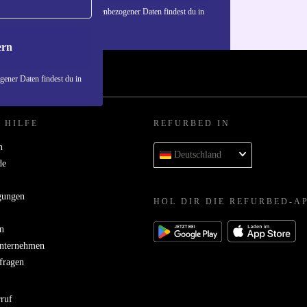
n über die Verwendung personenbezogener Daten findest du in
nschutzerklärung
.
ern
ener Daten findest du in
 HILFE
REFURBED IN
n
Deutschland
de
gungen
HOL DIR DIE REFURBED-A
n
Unternehmen
bfragen
rruf