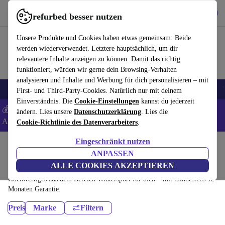
Hol dir die App
Herunterladen
refurbed besser nutzen
refurbed schnell und einfach nutzen
Unsere Produkte und Cookies haben etwas gemeinsam: Beide
werden wiederverwendet. Letztere hauptsächlich, um dir
relevantere Inhalte anzeigen zu können. Damit das richtig
funktioniert, würden wir gerne dein Browsing-Verhalten
analysieren und Inhalte und Werbung für dich personalisieren – mit
🎒 Back to school
Elektronik
Haushalt
Küche
Sport
E-Bikes
First- und Third-Party-Cookies. Natürlich nur mit deinem
Einverständnis. Die
Cookie-Einstellungen
kannst du jederzeit
💰 Extra -5% auf Samsung- und Google-Smartphones - Code:
ändern. Lies unsere
Datenschutzerklärung
. Lies die
ANDROID5 -
AGB
Cookie-Richtlinie des Datenverarbeiters
.
Eingeschränkt nutzen
Home
Sport
ANPASSEN
Wintersport:
ALLE COOKIES AKZEPTIEREN
Hochwertiges aus dem Bereich Wintersport für dich – mit mindestens 12
Monaten Garantie.
Preis
Marke
Filtern