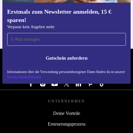
Erstmals zum Newsletter anmelden, 15 €
Hol dir die refurbed-App
sparen!
Für iOS und Android
Verpasse kein Angebot mehr
Gutschein anfordern
REFURBED DEUTSCHLAND - RETHINK NEW.
Informationen über die Verwendung personenbezogener Daten findest du in unserer
FOLGE UNS
Datenschutzerklärung
UNTERNEHMEN
Deine Vorteile
Erneuerungsprozess