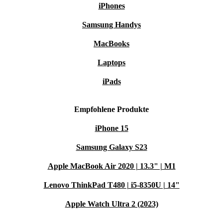
ausreichend Hilfe vorhanden ist, um das Produkt bei Bedarf ins
iPhones
Innere zu transportieren
Samsung Handys
Lieferung in die Wohnung & Installation
MacBooks
Laptops
Kann je nach
Verkäufer und Standort
verfügbar sein
Zusätzliche Kosten fallen an
(nicht in den
iPads
Standardversandkosten enthalten)
Bitte prüfen Sie Verfügbarkeit und Preise
vor dem Kauf direkt
Empfohlene Produkte
mit dem Verkäufer
iPhone 15
Samsung Galaxy S23
Apple MacBook Air 2020 | 13.3" | M1
Lenovo ThinkPad T480 | i5-8350U | 14"
Apple Watch Ultra 2 (2023)