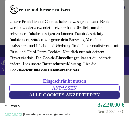
Hol dir die App
Herunterladen
refurbed besser nutzen
refurbed schnell und einfach nutzen
Unsere Produkte und Cookies haben etwas gemeinsam: Beide
werden wiederverwendet. Letztere hauptsächlich, um dir
relevantere Inhalte anzeigen zu können. Damit das richtig
funktioniert, würden wir gerne dein Browsing-Verhalten
analysieren und Inhalte und Werbung für dich personalisieren – mit
🎒 Back to school
Elektronik
Haushalt
Küche
Sport
E-Bikes
First- und Third-Party-Cookies. Natürlich nur mit deinem
Einverständnis. Die
Cookie-Einstellungen
kannst du jederzeit
💰 Extra -5% auf Samsung- und Google-Smartphones - Code:
ändern. Lies unsere
Datenschutzerklärung
. Lies die
ANDROID5 -
AGB
Cookie-Richtlinie des Datenverarbeiters
.
Eingeschränkt nutzen
Home
Sport
Fitnessgeräte
Krafttraining
ANPASSEN
Toorx PLX-8600 Bizeps Curl
ALLE COOKIES AKZEPTIEREN
3.220
,00 €
schwarz
Neu:
3.995,00 €
(Bewertungen werden gesammelt)