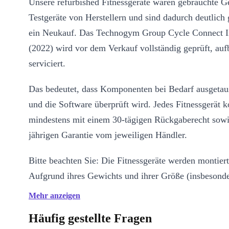
Unsere refurbished Fitnessgeräte waren gebrauchte G
Testgeräte von Herstellern und sind dadurch deutlich 
ein Neukauf. Das Technogym Group Cycle Connect I
(2022) wird vor dem Verkauf vollständig geprüft, auf
serviciert.
Das bedeutet, dass Komponenten bei Bedarf ausgetau
und die Software überprüft wird. Jedes Fitnessgerät
mindestens mit einem 30-tägigen Rückgaberecht sowi
jährigen Garantie vom jeweiligen Händler.
Bitte beachten Sie: Die Fitnessgeräte werden montiert 
Aufgrund ihres Gewichts und ihrer Größe (insbesonde
schweren/bulky Produkten) bitten wir Sie, vor dem K
Mehr anzeigen
sicherzustellen, dass sie in Ihren Wohnraum passen un
Häufig gestellte Fragen
der Lage sind, sie vom Eingang in Ihr Zuhause zu tra