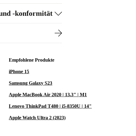
und -konformität
eräte oder
günstiger als
onnect Indoor
, aufbereitet
Empfohlene Produkte
iPhone 15
scht werden
Samsung Galaxy S23
nogym Group
Apple MacBook Air 2020 | 13.3" | M1
 mit einem
antie vom
Lenovo ThinkPad T480 | i5-8350U | 14"
Apple Watch Ultra 2 (2023)