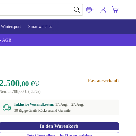
Wintersport
Smartwatches
-
AGB
2.500
Fast ausverkauft
,00 €
Neu:
3.708,00 €
(-33%)
Inklusive Versandkosten:
17. Aug. –
27. Aug.
30-tägige Gratis Rückversand-Garantie
In den Warenkorb
Jetzt bestellen – in Raten zahlen