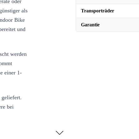
eräte oder
günstiger als
Transporträder
ndoor Bike
Garantie
bereitet und
scht werden
 kommt
e einer 1-
geliefert.
re bei
auf
d dass Sie in
nsportieren.