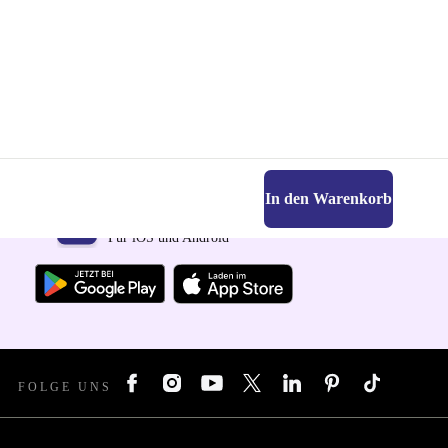
In den Warenkorb
Hol dir die refurbed-App
Für iOS und Android
FOLGE UNS