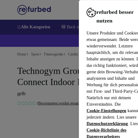
refurbed besser
nutzen
Alle Kategorien
🎒 Back to school
Elektronik
Hausha
Unsere Produkte und Cookie
etwas gemeinsam: Beide wer
💰 E
wiederverwendet. Letztere
hauptsächlich, um dir relevan
Home
Sport
Fitnessgeräte
Cardio
Fitnessfahrräder
Inhalte anzeigen zu können.
das richtig funktioniert, wür
Technogym Group Cycle
gerne dein Browsing-Verhalt
analysieren und Inhalte und
Connect Indoor Bike (2022)
Werbung für dich personalisi
mit First- und Third-Party-C
gelb
Natürlich nur mit deinem
(Bewertungen werden gesammelt)
Einverständnis. Die
Cookie-Einstellungen
kanns
jederzeit ändern. Lies unsere
Datenschutzerklärung
. Lies
Cookie-Richtlinie des
Datenverarbeiters