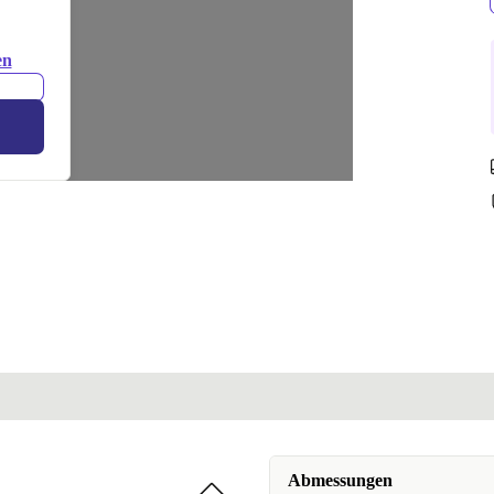
grau
en
Abmessungen