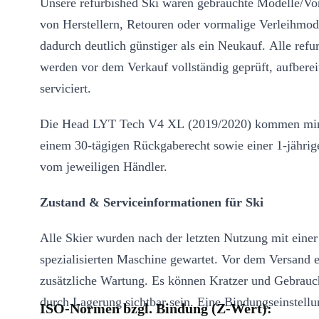
Unsere refurbished Ski waren gebrauchte Modelle/Vo
von Herstellern, Retouren oder vormalige Verleihmod
dadurch deutlich günstiger als ein Neukauf. Alle refu
werden vor dem Verkauf vollständig geprüft, aufberei
serviciert.
Die Head LYT Tech V4 XL (2019/2020) kommen min
einem 30-tägigen Rückgaberecht sowie einer 1-jährig
vom jeweiligen Händler.
Zustand & Serviceinformationen für Ski
Alle Skier wurden nach der letzten Nutzung mit einer
spezialisierten Maschine gewartet. Vor dem Versand e
zusätzliche Wartung. Es können Kratzer und Gebrauc
durch Lagerung sichtbar sein. Eine Bindungseinstell
ISO-Normen bzgl. Bindung (Z-Wert):