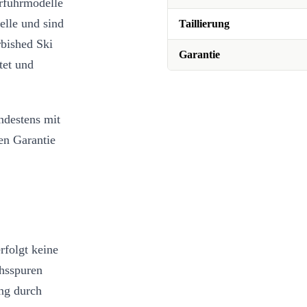
rführmodelle
elle und sind
Taillierung
rbished Ski
Garantie
tet und
destens mit
en Garantie
rfolgt keine
hsspuren
ung durch