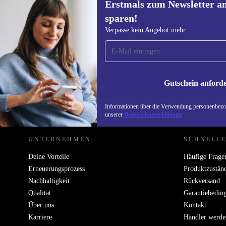
Erstmals zum Newsletter a
458,85 €
Neu:
749,00 €
(-39%)
sparen!
Erstmals zum Newsletter
Verpasse kein Angebot mehr
anmelden, 15 € sparen!
Verpasse kein Angebot mehr.
Informatione
unserer
Date
Gutschein anford
REFURBED DEUTSCHLAND - RETHINK NEW.
Informationen über die Verwendung personenbezog
unserer
Datenschutzerklärung
UNTERNEHMEN
SCHNELLE
Deine Vorteile
Häufige Frage
Erneuerungsprozess
Produktzustän
Nachhaltigkeit
Rückversand
Qualität
Garantiebedin
Über uns
Kontakt
Karriere
Händler werde