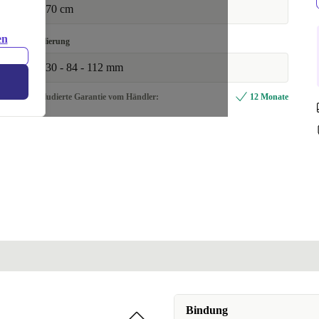
170 cm
en
Taillierung
130 - 84 - 112 mm
Inkludierte Garantie vom Händler:
12 Monate
Bindung