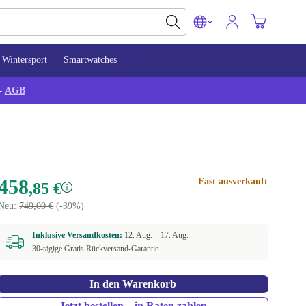
Wintersport
Smartwatches
-
AGB
458
Fast ausverkauft
,85 €
Neu:
749,00 €
(-39%)
Inklusive Versandkosten:
12. Aug. –
17. Aug.
30-tägige Gratis Rückversand-Garantie
In den Warenkorb
Jetzt bestellen – in Raten zahlen