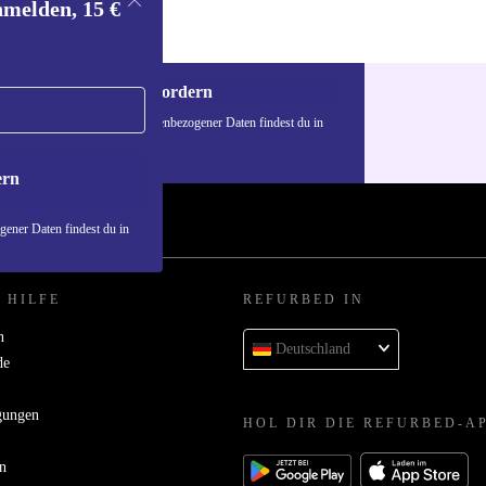
nmelden, 15 €
Gutschein anfordern
n über die Verwendung personenbezogener Daten findest du in
nschutzerklärung
.
ern
ener Daten findest du in
 HILFE
REFURBED IN
n
Deutschland
de
gungen
HOL DIR DIE REFURBED-A
n