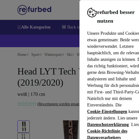
refurbed besser
nutzen
Alle Kategorien
🎒 Back to school
Elektronik
Hausha
Unsere Produkte und Cookie
etwas gemeinsam: Beide wer
💰 E
wiederverwendet. Letztere
hauptsächlich, um dir relevan
Home
Sport
Wintersport
Ski
Ski-Alpin
Ski
Inhalte anzeigen zu können.
das richtig funktioniert, wür
Head LYT Tech V4 XL
gerne dein Browsing-Verhalt
analysieren und Inhalte und
(2019/2020)
Werbung für dich personalisi
mit First- und Third-Party-C
weiß | 170 cm
Natürlich nur mit deinem
(Bewertungen werden gesammelt)
Einverständnis. Die
Cookie-Einstellungen
kanns
jederzeit ändern. Lies unsere
Datenschutzerklärung
. Lies
Cookie-Richtlinie des
Datenverarbeiters