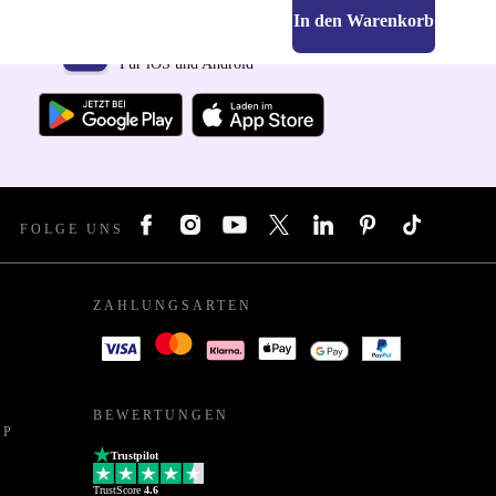
In den Warenkorb
Hol dir die refurbed-App
Für iOS und Android
FOLGE UNS
ZAHLUNGSARTEN
BEWERTUNGEN
PP
Trustpilot
TrustScore
4.6