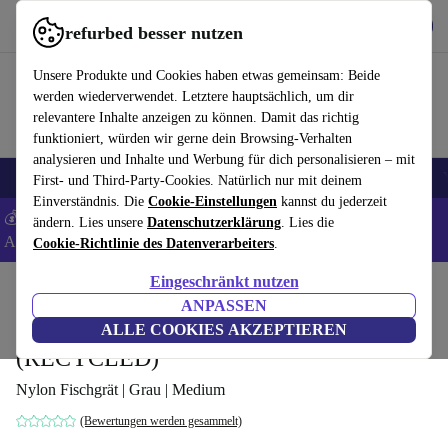
Hol dir die App
Herunterladen
refurbed besser nutzen
refurbed schnell und einfach nutzen
Unsere Produkte und Cookies haben etwas gemeinsam: Beide
werden wiederverwendet. Letztere hauptsächlich, um dir
relevantere Inhalte anzeigen zu können. Damit das richtig
funktioniert, würden wir gerne dein Browsing-Verhalten
analysieren und Inhalte und Werbung für dich personalisieren – mit
🎒 Back to school
Elektronik
Haushalt
Küche
Sport
E-Bikes
First- und Third-Party-Cookies. Natürlich nur mit deinem
Einverständnis. Die
Cookie-Einstellungen
kannst du jederzeit
💰 Extra -5% auf Samsung- und Google-Smartphones - Code:
ändern. Lies unsere
Datenschutzerklärung
. Lies die
ANDROID5 -
AGB
Cookie-Richtlinie des Datenverarbeiters
.
Eingeschränkt nutzen
Home
Sport
Sportzubehör
ANPASSEN
Burner Helmet Fahrradhelm Red Ocean
ALLE COOKIES AKZEPTIEREN
(RECYCLED)
Nylon Fischgrät | Grau | Medium
(Bewertungen werden gesammelt)