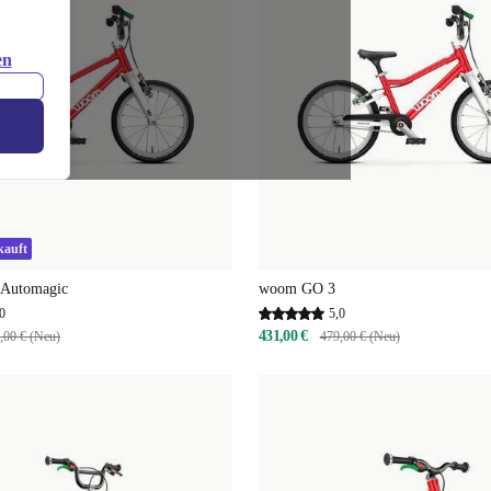
en
kauft
Automagic
woom GO 3
0
5,0
431,00 €
,00 € (Neu)
479,00 € (Neu)