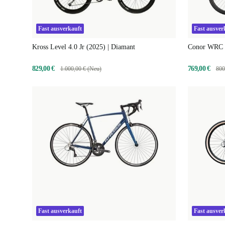
Fast ausverkauft
Fast ausver
Kross Level 4.0 Jr (2025) | Diamant
Conor WRC 9
829,00 €
769,00 €
1.000,00 € (Neu)
800
Fast ausverkauft
Fast ausver