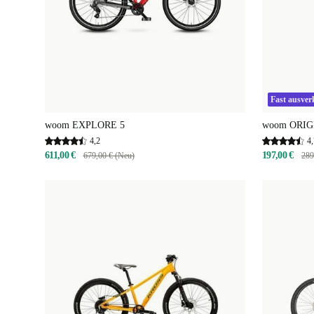
Fast ausver
woom EXPLORE 5
woom ORIGI
4,2
4,
611,00 €
197,00 €
679,00 € (Neu)
289