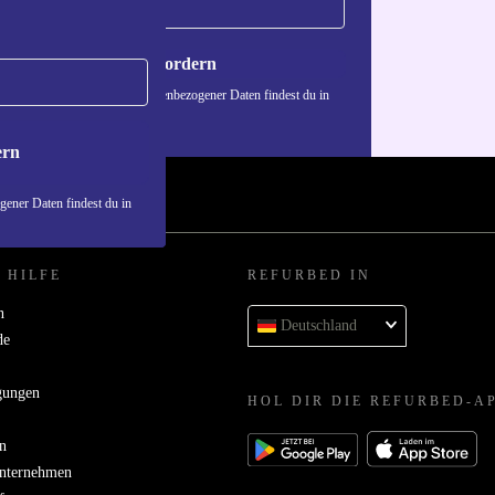
Gutschein anfordern
n über die Verwendung personenbezogener Daten findest du in
nschutzerklärung
.
ern
ener Daten findest du in
 HILFE
REFURBED IN
n
Deutschland
de
gungen
HOL DIR DIE REFURBED-A
n
Unternehmen