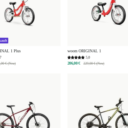
kauft
NAL 1 Plus
woom ORIGINAL 1
7
5,0
206,00 €
,00 € (Neu)
229,00 € (Neu)