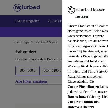
refurbed besser
nutzen
Alle Kategorien
🎒 Back to school
Elektronik
Hausha
Unsere Produkte und Cookie
etwas gemeinsam: Beide wer
💰 E
wiederverwendet. Letztere
hauptsächlich, um dir relevan
Home
Sport
Fahrräder & Scooter
Inhalte anzeigen zu können.
Fahrräder:
das richtig funktioniert, wür
gerne dein Browsing-Verhalt
Hochwertiges aus dem Bereich Fahrräder für dich – mit mindestens
analysieren und Inhalte und
Werbung für dich personalisi
100 - 600 €
600 - 1200 €
1200 - 2200 €
2200 - 
mit First- und Third-Party-C
Natürlich nur mit deinem
Alle Filter anzeigen
Einverständnis. Die
Cookie-Einstellungen
kanns
jederzeit ändern. Lies unsere
Datenschutzerklärung
. Lies
Cookie-Richtlinie des
Datenverarbeiters