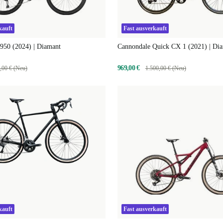
kauft
Fast ausverkauft
50 (2024) | Diamant
Cannondale Quick CX 1 (2021) | Di
969,00 €
,00 € (Neu)
1.500,00 € (Neu)
kauft
Fast ausverkauft