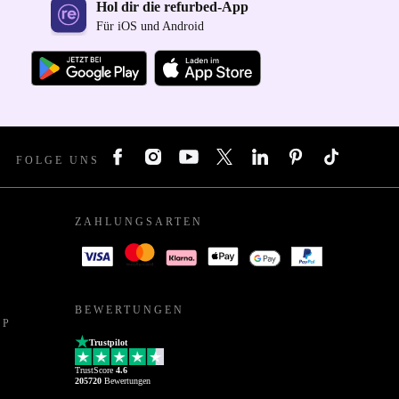
Hol dir die refurbed-App
Für iOS und Android
FOLGE UNS
ZAHLUNGSARTEN
BEWERTUNGEN
PP
Trustpilot
TrustScore
4.6
205720
Bewertungen