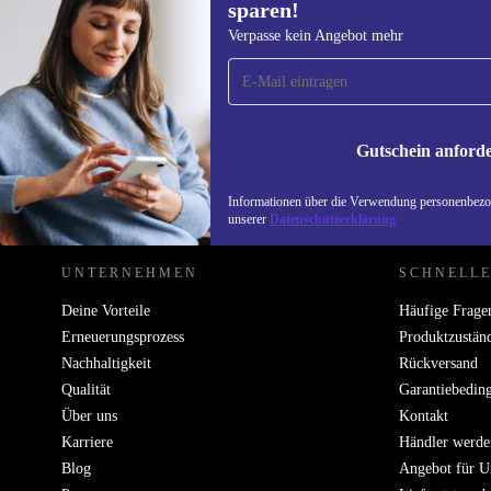
sparen!
Erstmals zum Newsletter
Verpasse kein Angebot mehr
anmelden, 15 € sparen!
Verpasse kein Angebot mehr.
Informatione
unserer
Date
Gutschein anford
REFURBED DEUTSCHLAND - RETHINK NEW.
Informationen über die Verwendung personenbezog
unserer
Datenschutzerklärung
UNTERNEHMEN
SCHNELLE
Deine Vorteile
Häufige Frage
Erneuerungsprozess
Produktzustän
Nachhaltigkeit
Rückversand
Qualität
Garantiebedin
Über uns
Kontakt
Karriere
Händler werde
Blog
Angebot für 