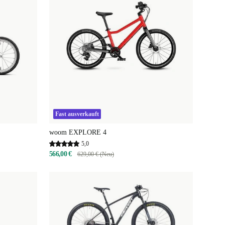
Fast ausverkauft
woom EXPLORE 4
5,0
566,00 €
629,00 € (Neu)