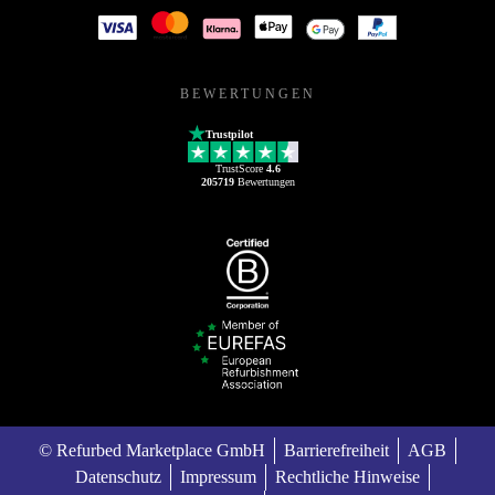
BEWERTUNGEN
Trustpilot
TrustScore
4.6
205719
Bewertungen
© Refurbed Marketplace GmbH
Barrierefreiheit
AGB
Datenschutz
Impressum
Rechtliche Hinweise