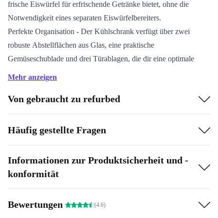
frische Eiswürfel für erfrischende Getränke bietet, ohne die
Notwendigkeit eines separaten Eiswürfelbereiters.
Perfekte Organisation - Der Kühlschrank verfügt über zwei
robuste Abstellflächen aus Glas, eine praktische
Gemüseschublade und drei Türablagen, die dir eine optimale
Organisation und einfache Zugänglichkeit deiner Lebensmittel
Mehr anzeigen
ermöglichen.
Von gebraucht zu refurbed
Praktisch - Mit wechselbarem Türanschlag und
höhenverstellbaren Füßen passt sich der Telefunken Kühlschrank
mühelos in jede Küche ein.
Häufig gestellte Fragen
Details - Energieverbrauch 108 kWh/Jahr | Luftschallemission 41
dB(A) | Klimaklasse T/SN (10 - 43°C)
Informationen zur Produktsicherheit und -
Telefunken CF-33-101-B2 - Ein Kühlschrank für alle Zwecke
konformität
Der freistehende refurbed Telefunken CF-33-101-B2
Kühlschrank ist nicht nur funktional, sondern auch ein
Bewertungen
(4.6)
echter Blickfang mit seinem modernen und eleganten