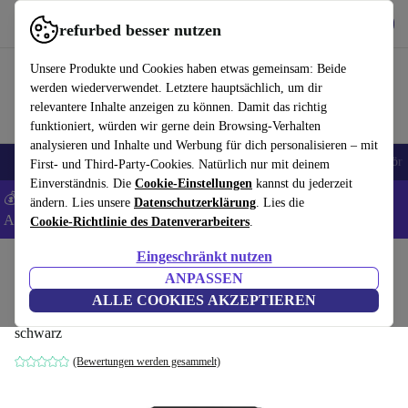
Hol dir die App
Herunterladen
refurbed besser nutzen
refurbed schnell und einfach nutzen
Unsere Produkte und Cookies haben etwas gemeinsam: Beide
werden wiederverwendet. Letztere hauptsächlich, um dir
relevantere Inhalte anzeigen zu können. Damit das richtig
funktioniert, würden wir gerne dein Browsing-Verhalten
analysieren und Inhalte und Werbung für dich personalisieren – mit
🎒 Back to school
Handys
Laptops
Tablets
Smartwatches
Zubehör
First- und Third-Party-Cookies. Natürlich nur mit deinem
Einverständnis. Die
Cookie-Einstellungen
kannst du jederzeit
💰 Extra -5% auf Samsung- und Google-Smartphones - Code:
ändern. Lies unsere
Datenschutzerklärung
. Lies die
ANDROID5 -
AGB
Cookie-Richtlinie des Datenverarbeiters
.
Eingeschränkt nutzen
Home
Produkte
Haushalt
Elektrogroßgeräte
ANPASSEN
Telefunken CF-33-101-B2 Kühlschrank
ALLE COOKIES AKZEPTIEREN
schwarz
(Bewertungen werden gesammelt)