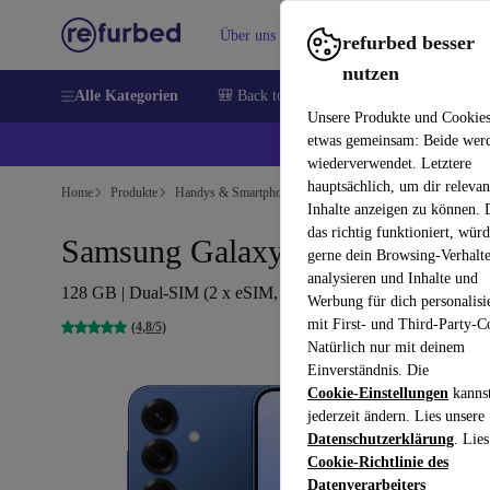
Über uns
Verkaufen
Hilfe
refurbed besser
nutzen
Alle Kategorien
🎒 Back to school
Handys
Laptops
Unsere Produkte und Cookie
etwas gemeinsam: Beide wer
💰 E
wiederverwendet. Letztere
hauptsächlich, um dir relevan
Home
Produkte
Handys & Smartphones
Samsung Galaxy Handys
Inhalte anzeigen zu können.
das richtig funktioniert, wür
Samsung Galaxy S25
gerne dein Browsing-Verhalt
analysieren und Inhalte und
128 GB | Dual-SIM (2 x eSIM, Nano-SIM) | Navy
Werbung für dich personalisi
mit First- und Third-Party-C
(4,8/5)
Natürlich nur mit deinem
Einverständnis. Die
Cookie-Einstellungen
kanns
jederzeit ändern. Lies unsere
Datenschutzerklärung
. Lies
Cookie-Richtlinie des
Datenverarbeiters