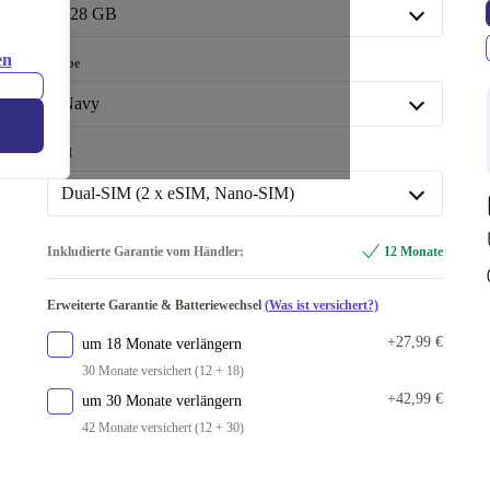
In anderen Kombinationen verfügbar
128 GB
Optimal
-50,91 €
128 GB
en
Farbe
In anderen Kombinationen verfügbar
Navy
256 GB
+50,00 €
Icyblue
-14,00 €
SIM
512 GB
+203,54 €
Silver Shadow
-1,00 €
Dual-SIM (2 x eSIM, Nano-SIM)
Navy
Dual-SIM (2 x eSIM, 2 x Nano-SIM)
+106,00 €
Inkludierte Garantie vom Händler:
12 Monate
Mint
+26,01 €
Dual-SIM (2 x eSIM, Nano-SIM)
In anderen Kombinationen verfügbar
Erweiterte Garantie & Batteriewechsel
(Was ist versichert?)
In anderen Kombinationen verfügbar
Pinkgold
+57,00 €
+27,99 €
um 18 Monate verlängern
Dual-SIM (2 x Nano-SIM)
+66,00 €
30 Monate versichert (12 + 18)
Blueblack
+118,00 €
+42,99 €
um 30 Monate verlängern
Coralred
+318,00 €
42 Monate versichert (12 + 30)