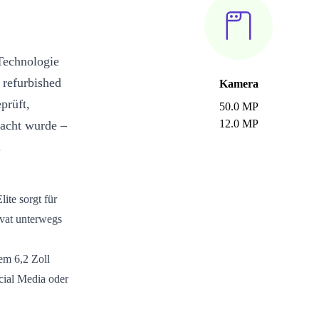
Technologie
 refurbished
Kamera
prüft,
50.0 MP
12.0 MP
racht wurde –
.
te sorgt für
ivat unterwegs
dem 6,2 Zoll
ial Media oder
der 50 MP