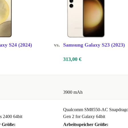
FLOW
 läuft
r Streaming –
ESTHALTEN
xy S24 (2024)
vs.
Samsung Galaxy S23 (2023)
momente,
313,00 €
e KI-
 im Alltag
3900 mAh
DREHEN
hen für
Qualcomm SM8550-AC Snapdrago
chnik muss
 2400 64bit
Gen 2 for Galaxy 64bit
r Größe:
Arbeitsspeicher Größe: