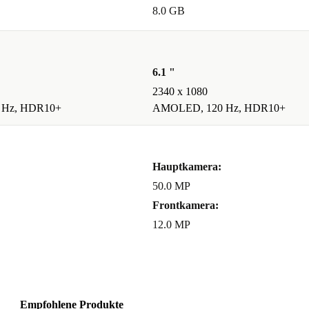
8.0 GB
zeitig
6.1 "
RAM laufen
2340 x 1080
 Hz, HDR10+
AMOLED, 120 Hz, HDR10+
roblemlos.
 intensives
Hauptkamera:
as kabellose
50.0 MP
Frontkamera:
12.0 MP
 diversen
Empfohlene Produkte