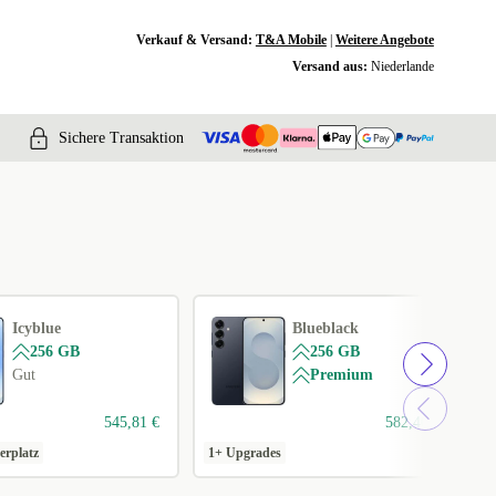
Verkauf & Versand:
T&A Mobile
|
Weitere Angebote
Versand aus:
Niederlande
Sichere Transaktion
Icyblue
Blueblack
256 GB
256 GB
Gut
Premium
545,81 €
582,40 €
erplatz
1+ Upgrades
1