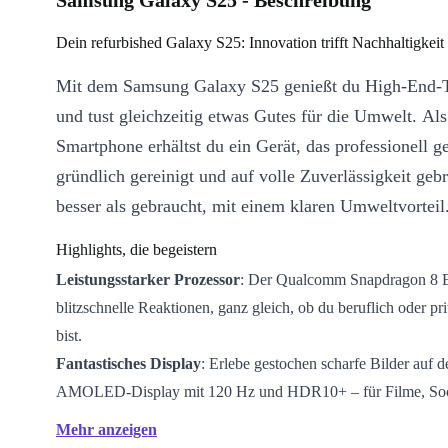
Samsung Galaxy S25 - Beschreibung
Dein refurbished Galaxy S25: Innovation trifft Nachhaltigkeit
Mit dem Samsung Galaxy S25 genießt du High-End-
und tust gleichzeitig etwas Gutes für die Umwelt. Als
Smartphone erhältst du ein Gerät, das professionell ge
gründlich gereinigt und auf volle Zuverlässigkeit geb
besser als gebraucht, mit einem klaren Umweltvorteil
Highlights, die begeistern
Leistungsstarker Prozessor
: Der Qualcomm Snapdragon 8 Eli
blitzschnelle Reaktionen, ganz gleich, ob du beruflich oder pr
bist.
Fantastisches Display
: Erlebe gestochen scharfe Bilder auf 
AMOLED-Display mit 120 Hz und HDR10+ – für Filme, Soc
Gaming.
Mehr anzeigen
Vielseitiges Kamerasystem
: Halte jeden Moment fest – mit 