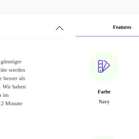
Features
 günstiger
räte werden
e besser als
. Wir haben
Farbe
n im
Navy
12 Monate