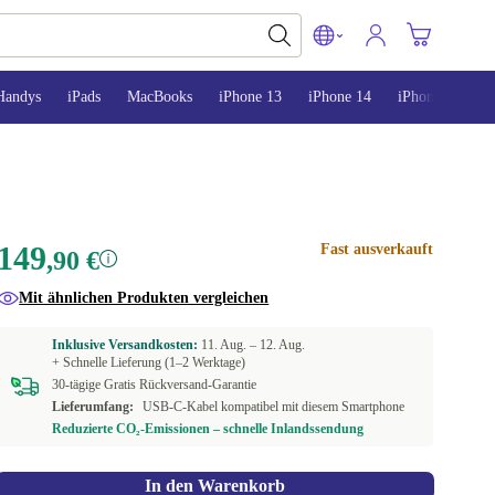
Handys
iPads
MacBooks
iPhone 13
iPhone 14
iPhone 15
149
Fast ausverkauft
,90 €
Mit ähnlichen Produkten vergleichen
Inklusive Versandkosten:
11. Aug. –
12. Aug.
+ Schnelle Lieferung (1–2 Werktage)
30-tägige Gratis Rückversand-Garantie
Lieferumfang:
USB-C-Kabel kompatibel mit diesem Smartphone
Reduzierte CO₂-Emissionen – schnelle Inlandssendung
In den Warenkorb