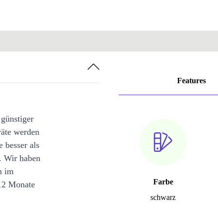
Features
 günstiger
räte werden
e besser als
. Wir haben
n im
Farbe
12 Monate
schwarz