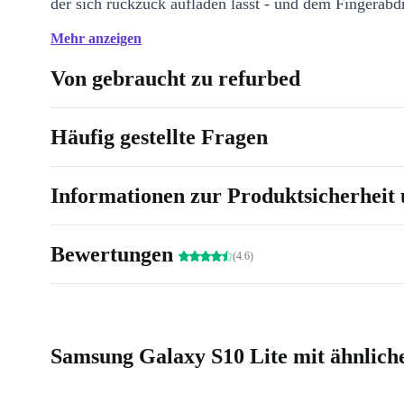
der sich ruckzuck aufladen lässt - und dem Fingerab
Display hat man hier so ungefähr alles, was man je 
Mehr anzeigen
Smartphone bräuchte.
Von gebraucht zu refurbed
Häufig gestellte Fragen
Informationen zur Produktsicherheit 
Bewertungen
(4.6)
Samsung Galaxy S10 Lite mit ähnlich