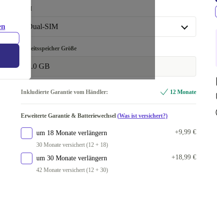
schwarz
SIM
blau
+46,09 €
en
Dual-SIM
weiß
+46,73 €
Dual-SIM
Arbeitsspeicher Größe
Single-SIM
+2,13 €
8.0 GB
Inkludierte Garantie vom Händler:
12 Monate
Erweiterte Garantie & Batteriewechsel
(Was ist versichert?)
+9,99 €
um 18 Monate verlängern
30 Monate versichert (12 + 18)
+18,99 €
um 30 Monate verlängern
42 Monate versichert (12 + 30)