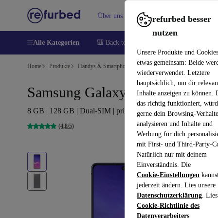
Über uns
Verkaufen
Hilfe
refurbed besser
nutzen
Alle Kategorien
🎒 Back to school
Handys
Laptops
Unsere Produkte und Cookie
etwas gemeinsam: Beide wer
Home
Produkte
Handys & Smartphones
Samsung Galaxy Handys
wiederverwendet. Letztere
hauptsächlich, um dir relevan
Samsung Galaxy S10 Lite
Inhalte anzeigen zu können.
das richtig funktioniert, wür
8 GB | 128 GB | Dual-SIM | prism black
gerne dein Browsing-Verhalt
analysieren und Inhalte und
(4,8/5)
Werbung für dich personalisi
mit First- und Third-Party-C
Natürlich nur mit deinem
Einverständnis. Die
Cookie-Einstellungen
kanns
jederzeit ändern. Lies unsere
Datenschutzerklärung
. Lies
Cookie-Richtlinie des
Datenverarbeiters