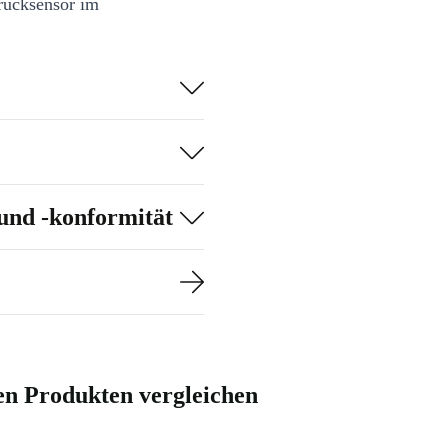
drucksensor im
von einem
und -konformität
en Produkten vergleichen