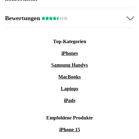
Benutzerfreundliche Schnittstelle:
Ältere Benutzer werden die
intuitive Benutzeroberfläche zu schätzen wissen, die eine einfache
Bewertungen
(4.6)
Navigation und Konnektivität ermöglicht.
Warum lohnt sich der Kauf des refurbed OnePlus Nord CE?
Prozessor: Ein leistungsstarker Prozessor für eine
Top-Kategorien
verzögerungsfreie Leistung.
iPhones
Display: Ein beeindruckendes AMOLED-Display für ein
verbessertes visuelles Erlebnis.
Samsung Handys
Kamera: Erfasse die Momente des Lebens mit Präzision dank des
MacBooks
fortschrittlichen Kamerasystems.
Laptops
Speicher: Ausreichend Speicherplatz für all deine Apps, Fotos
und Videos.
iPads
Empfohlene Produkte
iPhone 15