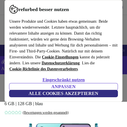
Hol dir die App
Herunterladen
refurbed besser nutzen
refurbed schnell und einfach nutzen
Unsere Produkte und Cookies haben etwas gemeinsam: Beide
werden wiederverwendet. Letztere hauptsächlich, um dir
relevantere Inhalte anzeigen zu können. Damit das richtig
funktioniert, würden wir gerne dein Browsing-Verhalten
analysieren und Inhalte und Werbung für dich personalisieren – mit
🎒 Back to school
Handys
Laptops
Tablets
Smartwatches
Zubehör
First- und Third-Party-Cookies. Natürlich nur mit deinem
Einverständnis. Die
Cookie-Einstellungen
kannst du jederzeit
💰 Extra -5% auf Samsung- und Google-Smartphones - Code:
ändern. Lies unsere
Datenschutzerklärung
. Lies die
ANDROID5 -
AGB
Cookie-Richtlinie des Datenverarbeiters
.
Eingeschränkt nutzen
Home
Produkte
Handys & Smartphones
OnePlus Handys
ANPASSEN
OnePlus Nord CE
ALLE COOKIES AKZEPTIEREN
6 GB | 128 GB | blau
(Bewertungen werden gesammelt)