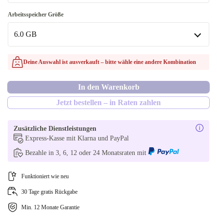
256 GB | 12.0 GB
blau
Arbeitsspeicher Größe
In anderen Kombinationen verfügbar
6.0 GB
silber | 256 GB, 12.0 GB
6.0 GB
Deine Auswahl ist ausverkauft – bitte wähle eine andere Kombination
In anderen Kombinationen verfügbar
In den Warenkorb
12.0 GB | 256 GB
Jetzt bestellen – in Raten zahlen
Zusätzliche Dienstleistungen
Express-Kasse mit Klarna und PayPal
Bezahle in 3, 6, 12 oder 24 Monatsraten mit
Funktioniert wie neu
30 Tage gratis Rückgabe
Min. 12 Monate Garantie