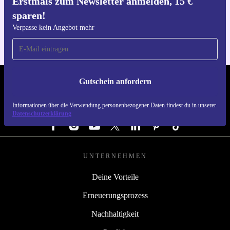
Erstmals zum Newsletter anmelden, 15 €
Hol dir die refurbed-App
sparen!
Für iOS und Android
Verpasse kein Angebot mehr
Gutschein anfordern
REFURBED DEUTSCHLAND - RETHINK NEW.
Informationen über die Verwendung personenbezogener Daten findest du in unserer
FOLGE UNS
Datenschutzerklärung
UNTERNEHMEN
Deine Vorteile
Erneuerungsprozess
Nachhaltigkeit