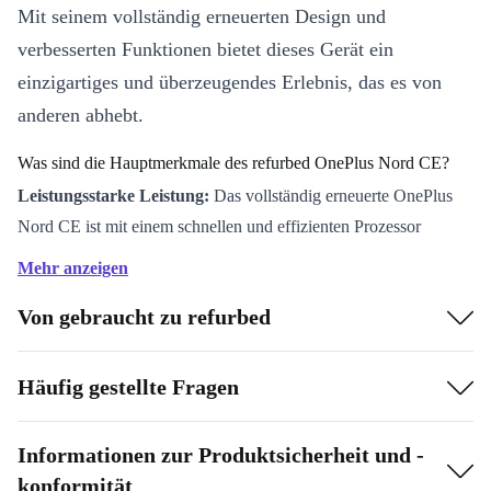
Mit seinem vollständig erneuerten Design und
verbesserten Funktionen bietet dieses Gerät ein
einzigartiges und überzeugendes Erlebnis, das es von
anderen abhebt.
Was sind die Hauptmerkmale des refurbed OnePlus Nord CE?
Leistungsstarke Leistung:
Das vollständig erneuerte OnePlus
Nord CE ist mit einem schnellen und effizienten Prozessor
ausgestattet, der reibungsloses Multitasking und nahtlose App-
Mehr anzeigen
Leistung gewährleistet.
Von gebraucht zu refurbed
Atemberaubendes Display:
Erlebe lebendige visuelle Effekte
auf dem AMOLED-Display, das scharfe Details und brillante
Farben liefert.
Häufig gestellte Fragen
Halte jeden Moment fest:
Das fortschrittliche Kamerasystem
ermöglicht es dir, deine Kreativität auszuleben und Erinnerungen
Informationen zur Produktsicherheit und -
mit beeindruckender Klarheit einzufangen.
konformität