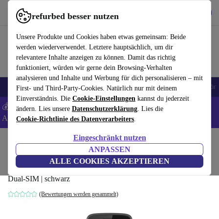
Hol dir die App
Herunterladen
refurbed besser nutzen
refurbed schnell und einfach nutzen
Unsere Produkte und Cookies haben etwas gemeinsam: Beide
werden wiederverwendet. Letztere hauptsächlich, um dir
relevantere Inhalte anzeigen zu können. Damit das richtig
funktioniert, würden wir gerne dein Browsing-Verhalten
analysieren und Inhalte und Werbung für dich personalisieren – mit
🎒 Back to school
Handys
Laptops
Tablets
Smartwatches
Zubehör
First- und Third-Party-Cookies. Natürlich nur mit deinem
Einverständnis. Die
Cookie-Einstellungen
kannst du jederzeit
💰 Extra -5% auf Samsung- und Google-Smartphones - Code:
ändern. Lies unsere
Datenschutzerklärung
. Lies die
ANDROID5 -
AGB
Cookie-Richtlinie des Datenverarbeiters
.
Eingeschränkt nutzen
Home
Produkte
Handys & Smartphones
Nokia Handys
ANPASSEN
Nokia 215 4G
ALLE COOKIES AKZEPTIEREN
Dual-SIM | schwarz
(Bewertungen werden gesammelt)