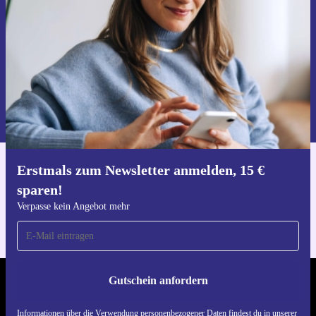
Verpasse kein Angebot mehr.
Gutschein anfordern
Informationen über die Verwendung personenbezogener Daten findest
du in unserer
Datenschutzerklärung
.
Erstmals zum Newsletter anmelden, 15 €
Hol dir die refurbed-App
sparen!
Für iOS und Android
Verpasse kein Angebot mehr
Gutschein anfordern
REFURBED DEUTSCHLAND - RETHINK NEW.
Informationen über die Verwendung personenbezogener Daten findest du in unserer