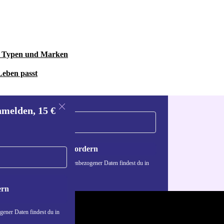
le Typen und Marken
Leben passt
nmelden, 15 €
Gutschein anfordern
n über die Verwendung personenbezogener Daten findest du in
nschutzerklärung
.
ern
ener Daten findest du in