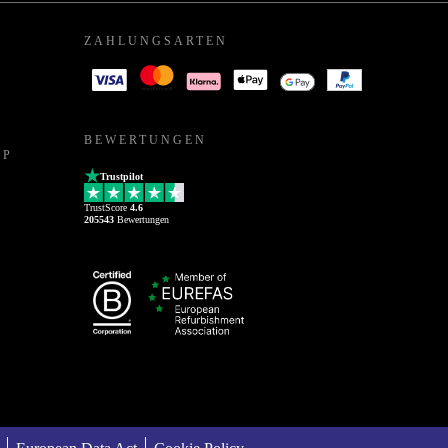
ZAHLUNGSARTEN
BEWERTUNGEN
PP
Trustpilot
TrustScore
4.6
205543
Bewertungen