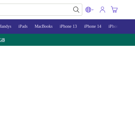
Handys
iPads
MacBooks
iPhone 13
iPhone 14
iPhone 15
GB