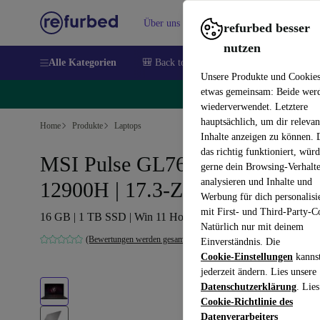
Über uns
Verkaufen
Hilfe
refurbed besser
nutzen
Alle Kategorien
🎒 Back to school
Handys
Laptops
Unsere Produkte und Cookie
etwas gemeinsam: Beide wer
🔥
wiederverwendet. Letztere
hauptsächlich, um dir relevan
Home
Produkte
Laptops
Inhalte anzeigen zu können.
das richtig funktioniert, wür
MSI Pulse GL76 12UEK | i9-
gerne dein Browsing-Verhalt
analysieren und Inhalte und
12900H | 17.3-Zoll
Werbung für dich personalisi
mit First- und Third-Party-C
16 GB | 1 TB SSD | Win 11 Home | PT
Natürlich nur mit deinem
(Bewertungen werden gesammelt)
Einverständnis. Die
Cookie-Einstellungen
kanns
jederzeit ändern. Lies unsere
Datenschutzerklärung
. Lies
Cookie-Richtlinie des
Datenverarbeiters