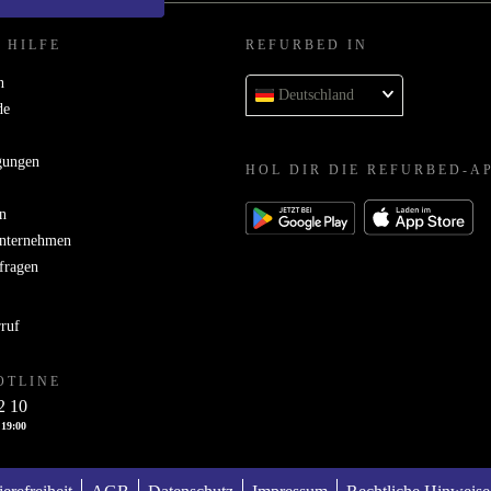
 HILFE
REFURBED IN
n
Deutschland
de
gungen
HOL DIR DIE REFURBED-A
n
Unternehmen
bfragen
rruf
OTLINE
2 10
 19:00