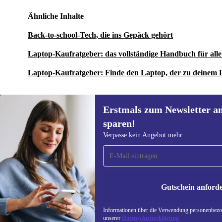
Ähnliche Inhalte
Back-to-school-Tech, die ins Gepäck gehört
Laptop-Kaufratgeber: das vollständige Handbuch für al
Laptop-Kaufratgeber: Finde den Laptop, der zu deinem 
Erstmals zum Newsletter a
sparen!
Erstmals zum Newsletter
Verpasse kein Angebot mehr
anmelden, 15 € sparen!
Verpasse kein Angebot mehr.
Informatione
unserer
Date
Gutschein anford
REFURBED DEUTSCHLAND - RETHINK NEW.
Informationen über die Verwendung personenbezog
unserer
Datenschutzerklärung