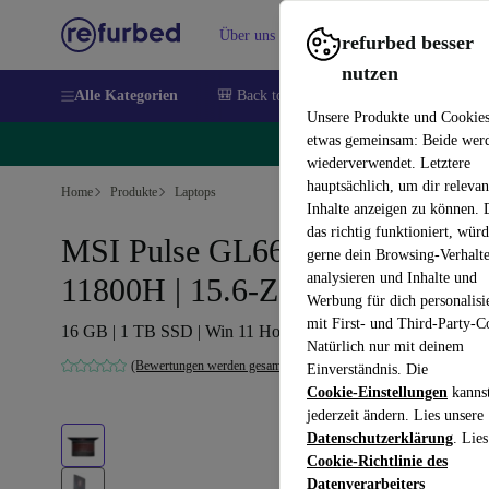
Über uns
Verkaufen
Hilfe
refurbed besser
nutzen
Alle Kategorien
🎒 Back to school
Handys
Laptops
Unsere Produkte und Cookie
etwas gemeinsam: Beide wer
🔥
wiederverwendet. Letztere
hauptsächlich, um dir relevan
Home
Produkte
Laptops
Inhalte anzeigen zu können.
das richtig funktioniert, wür
MSI Pulse GL66 11UDK | i7-
gerne dein Browsing-Verhalt
analysieren und Inhalte und
11800H | 15.6-Zoll
Werbung für dich personalisi
mit First- und Third-Party-C
16 GB | 1 TB SSD | Win 11 Home | International English
Natürlich nur mit deinem
(Bewertungen werden gesammelt)
Einverständnis. Die
Cookie-Einstellungen
kanns
jederzeit ändern. Lies unsere
Datenschutzerklärung
. Lies
Cookie-Richtlinie des
Datenverarbeiters