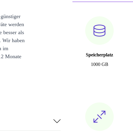
 günstiger
räte werden
e besser als
. Wir haben
n im
Speicherplatz
12 Monate
1000 GB