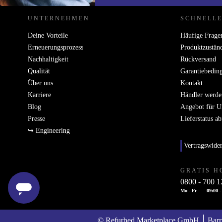
UNTERNEHMEN
SCHNELLE
Deine Vorteile
Häufige Frage
Erneuerungsprozess
Produktzustän
Nachhaltigkeit
Rückversand
Qualität
Garantiebedin
Über uns
Kontakt
Karriere
Händler werde
Blog
Angebot für 
Presse
Lieferstatus a
↪ Engineering
Vertragswide
GRATIS H
0800 - 700 1
Mo - Fr
09:00 -
© Refurbed Marketplace GmbH
Barr