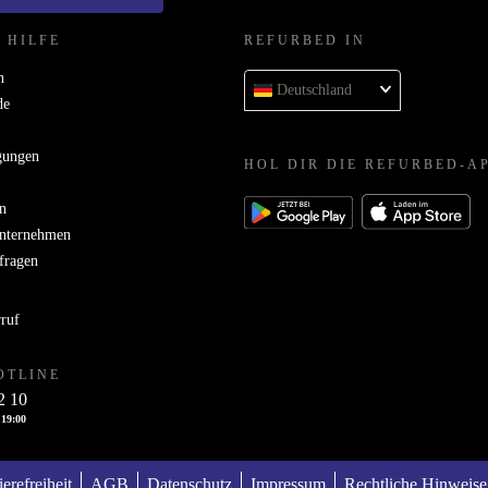
 HILFE
REFURBED IN
n
Deutschland
de
gungen
HOL DIR DIE REFURBED-A
n
Unternehmen
bfragen
rruf
OTLINE
2 10
 19:00
ierefreiheit
AGB
Datenschutz
Impressum
Rechtliche Hinweise