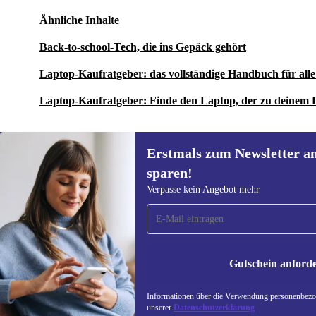
Ähnliche Inhalte
Back-to-school-Tech, die ins Gepäck gehört
Laptop-Kaufratgeber: das vollständige Handbuch für al
Laptop-Kaufratgeber: Finde den Laptop, der zu deinem 
Erstmals zum Newsletter a
sparen!
Erstmals zum Newsletter
Verpasse kein Angebot mehr
anmelden, 15 € sparen!
Verpasse kein Angebot mehr.
Informatione
unserer
Date
Gutschein anford
REFURBED DEUTSCHLAND - RETHINK NEW.
Informationen über die Verwendung personenbezog
unserer
Datenschutzerklärung