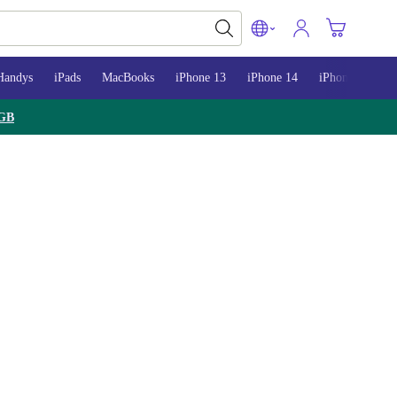
Handys
iPads
MacBooks
iPhone 13
iPhone 14
iPhone 15
GB