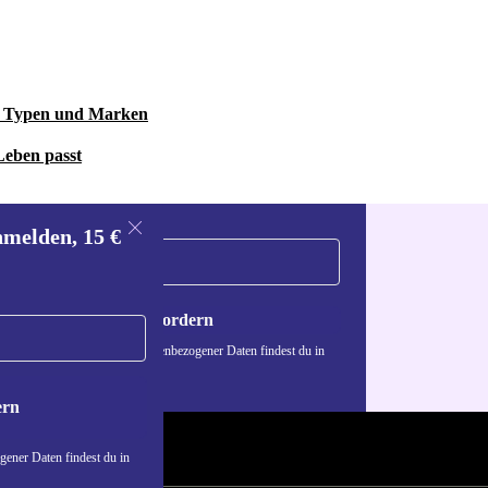
le Typen und Marken
Leben passt
nmelden, 15 €
Gutschein anfordern
n über die Verwendung personenbezogener Daten findest du in
nschutzerklärung
.
ern
ener Daten findest du in