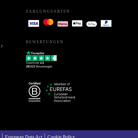
ZAHLUNGSARTEN
BEWERTUNGEN
PP
Trustpilot
TrustScore
4.6
205523
Bewertungen
European Data Act
Cookie Policy