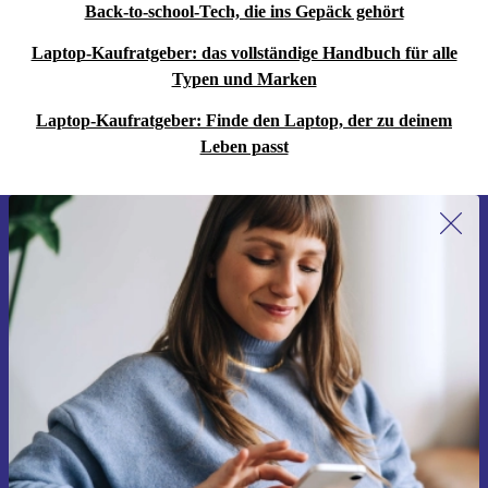
Back-to-school-Tech, die ins Gepäck gehört
Laptop-Kaufratgeber: das vollständige Handbuch für alle
Typen und Marken
Laptop-Kaufratgeber: Finde den Laptop, der zu deinem
Leben passt
Erstmals zum Newsletter anmelden,
15 € sparen!
Verpasse kein Angebot mehr.
Gutschein anfordern
Informationen über die Verwendung personenbezogener Daten findest
du in unserer
Datenschutzerklärung
.