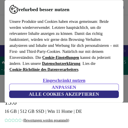
Hol dir die App
Herunterladen
refurbed besser nutzen
refurbed schnell und einfach nutzen
Unsere Produkte und Cookies haben etwas gemeinsam: Beide
werden wiederverwendet. Letztere hauptsächlich, um dir
relevantere Inhalte anzeigen zu können. Damit das richtig
funktioniert, würden wir gerne dein Browsing-Verhalten
analysieren und Inhalte und Werbung für dich personalisieren – mit
🎒 Back to school
Handys
Laptops
Tablets
Smartwatches
Zubehör
First- und Third-Party-Cookies. Natürlich nur mit deinem
Einverständnis. Die
Cookie-Einstellungen
kannst du jederzeit
🔥 Spare 5% EXTRA auf MacBooks und iPads – Code: MACPAD5
ändern. Lies unsere
Datenschutzerklärung
. Lies die
-
AGB
Cookie-Richtlinie des Datenverarbeiters
.
Eingeschränkt nutzen
Home
Produkte
Laptops
ANPASSEN
MSI P65 Creator 8RF-451 | i7-8750H |
ALLE COOKIES AKZEPTIEREN
15.6"
16 GB | 512 GB SSD | Win 11 Home | DE
(Bewertungen werden gesammelt)