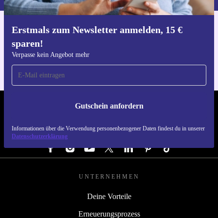
Erstmals zum Newsletter anmelden, 15 €
Hol dir die refurbed-App
sparen!
Für iOS und Android
Verpasse kein Angebot mehr
Gutschein anfordern
REFURBED DEUTSCHLAND - RETHINK NEW.
Informationen über die Verwendung personenbezogener Daten findest du in unserer
FOLGE UNS
Datenschutzerklärung
UNTERNEHMEN
Deine Vorteile
Erneuerungsprozess