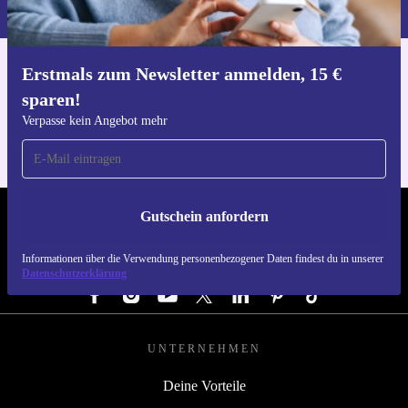
du in unserer
Datenschutzerklärung
.
Erstmals zum Newsletter anmelden, 15 €
Hol dir die refurbed-App
sparen!
Für iOS und Android
Verpasse kein Angebot mehr
Gutschein anfordern
REFURBED DEUTSCHLAND - RETHINK NEW.
Informationen über die Verwendung personenbezogener Daten findest du in unserer
FOLGE UNS
Datenschutzerklärung
UNTERNEHMEN
Deine Vorteile