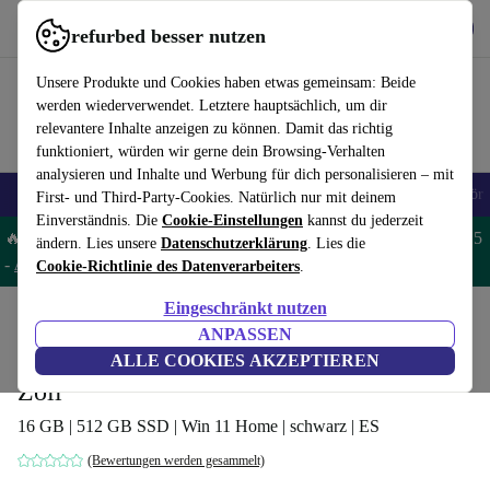
Hol dir die App
Herunterladen
refurbed besser nutzen
refurbed schnell und einfach nutzen
Unsere Produkte und Cookies haben etwas gemeinsam: Beide
werden wiederverwendet. Letztere hauptsächlich, um dir
relevantere Inhalte anzeigen zu können. Damit das richtig
funktioniert, würden wir gerne dein Browsing-Verhalten
analysieren und Inhalte und Werbung für dich personalisieren – mit
🎒 Back to school
Handys
Laptops
Tablets
Smartwatches
Zubehör
First- und Third-Party-Cookies. Natürlich nur mit deinem
Einverständnis. Die
Cookie-Einstellungen
kannst du jederzeit
🔥 Spare 5% EXTRA auf MacBooks und iPads – Code: MACPAD5
ändern. Lies unsere
Datenschutzerklärung
. Lies die
-
AGB
Cookie-Richtlinie des Datenverarbeiters
.
Eingeschränkt nutzen
Home
Produkte
Laptops
ANPASSEN
MSI Modern 15 B13M | i7-1355U | 15.6-
ALLE COOKIES AKZEPTIEREN
Zoll
16 GB | 512 GB SSD | Win 11 Home | schwarz | ES
(Bewertungen werden gesammelt)