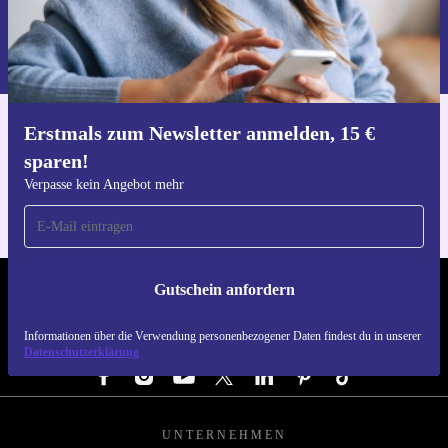
Gutschein anfordern
Informationen über die Verwendung personenbezogener Daten findest
du in unserer
Datenschutzerklärung
.
Erstmals zum Newsletter anmelden, 15 €
Hol dir die refurbed-App
sparen!
Für iOS und Android
Verpasse kein Angebot mehr
Gutschein anfordern
REFURBED DEUTSCHLAND - RETHINK NEW.
Informationen über die Verwendung personenbezogener Daten findest du in unserer
FOLGE UNS
Datenschutzerklärung
UNTERNEHMEN