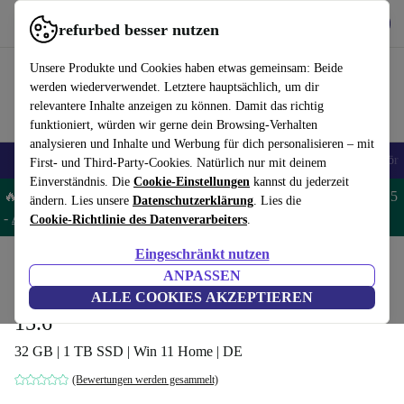
Hol dir die App
Herunterladen
refurbed besser nutzen
refurbed schnell und einfach nutzen
Unsere Produkte und Cookies haben etwas gemeinsam: Beide
werden wiederverwendet. Letztere hauptsächlich, um dir
relevantere Inhalte anzeigen zu können. Damit das richtig
funktioniert, würden wir gerne dein Browsing-Verhalten
analysieren und Inhalte und Werbung für dich personalisieren – mit
🎒 Back to school
Handys
Laptops
Tablets
Smartwatches
Zubehör
First- und Third-Party-Cookies. Natürlich nur mit deinem
Einverständnis. Die
Cookie-Einstellungen
kannst du jederzeit
🔥 Spare 5% EXTRA auf MacBooks und iPads – Code: MACPAD5
ändern. Lies unsere
Datenschutzerklärung
. Lies die
-
AGB
Cookie-Richtlinie des Datenverarbeiters
.
Eingeschränkt nutzen
Home
Produkte
Laptops
ANPASSEN
MSI GS66 Stealth 10UG | i7-10870H |
ALLE COOKIES AKZEPTIEREN
15.6"
32 GB | 1 TB SSD | Win 11 Home | DE
(Bewertungen werden gesammelt)