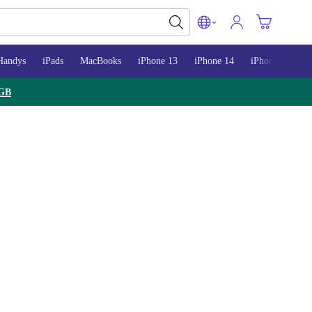
Handys
iPads
MacBooks
iPhone 13
iPhone 14
iPhone 15
GB