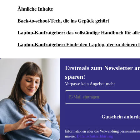
Ähnliche Inhalte
Back-to-school-Tech, die ins Gepäck gehört
Laptop-Kaufratgeber: das vollständige Handbuch für al
Laptop-Kaufratgeber: Finde den Laptop, der zu deinem 
Erstmals zum Newsletter a
sparen!
Erstmals zum Newsletter
Verpasse kein Angebot mehr
anmelden, 15 € sparen!
Verpasse kein Angebot mehr.
Informatione
unserer
Date
Gutschein anford
REFURBED DEUTSCHLAND - RETHINK NEW.
Informationen über die Verwendung personenbezog
unserer
Datenschutzerklärung