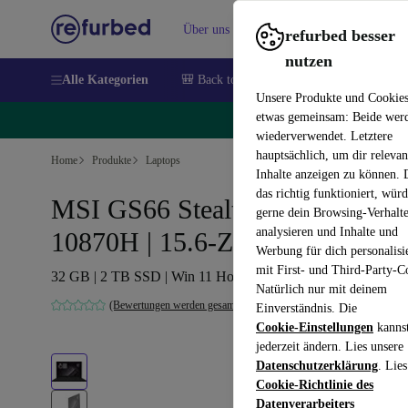
Über uns
Verkaufen
Hilfe
refurbed besser
nutzen
Alle Kategorien
🎒 Back to school
Handys
Laptops
Unsere Produkte und Cookie
etwas gemeinsam: Beide wer
🔥
wiederverwendet. Letztere
hauptsächlich, um dir relevan
Home
Produkte
Laptops
Inhalte anzeigen zu können.
das richtig funktioniert, wür
MSI GS66 Stealth 10UE | i7-
gerne dein Browsing-Verhalt
analysieren und Inhalte und
10870H | 15.6-Zoll
Werbung für dich personalisi
mit First- und Third-Party-C
32 GB | 2 TB SSD | Win 11 Home | ND
Natürlich nur mit deinem
(Bewertungen werden gesammelt)
Einverständnis. Die
Cookie-Einstellungen
kanns
jederzeit ändern. Lies unsere
Datenschutzerklärung
. Lies
Cookie-Richtlinie des
Datenverarbeiters