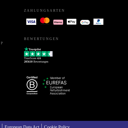
ZAHLUNGSARTEN
BEWERTUNGEN
PP
Trustpilot
TrustScore
4.6
205610
Bewertungen
European Data Act
Cookie Policy