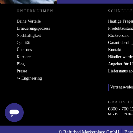
UNTERNEHMEN
SCHNELLE
Deine Vorteile
Häufige Frage
Erneuerungsprozess
Produktzustän
Nachhaltigkeit
Rückversand
Qualität
Garantiebedin
Über uns
Kontakt
Karriere
Händler werde
Blog
Angebot für 
Presse
Lieferstatus a
↪ Engineering
Vertragswide
GRATIS H
0800 - 700 1
Mo - Fr
09:00 -
© Refurbed Marketplace GmbH
Barr