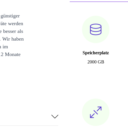
 günstiger
räte werden
e besser als
. Wir haben
n im
Speicherplatz
12 Monate
2000 GB