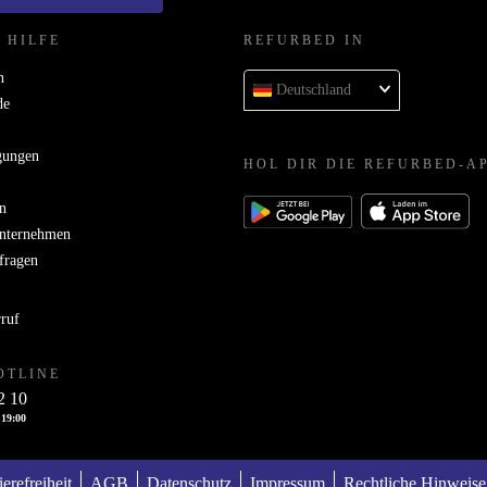
 HILFE
REFURBED IN
n
Deutschland
de
gungen
HOL DIR DIE REFURBED-A
n
Unternehmen
bfragen
rruf
OTLINE
2 10
 19:00
ierefreiheit
AGB
Datenschutz
Impressum
Rechtliche Hinweise