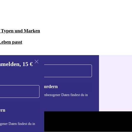
le Typen und Marken
Leben passt
nmelden, 15 €
Gutschein anfordern
n über die Verwendung personenbezogener Daten findest du in
nschutzerklärung
.
ern
ener Daten findest du in