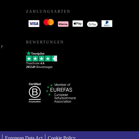
ZAHLUNGSARTEN
BEWERTUNGEN
PP
Trustpilot
TrustScore
4.6
205549
Bewertungen
European Data Act
Cookie Policy