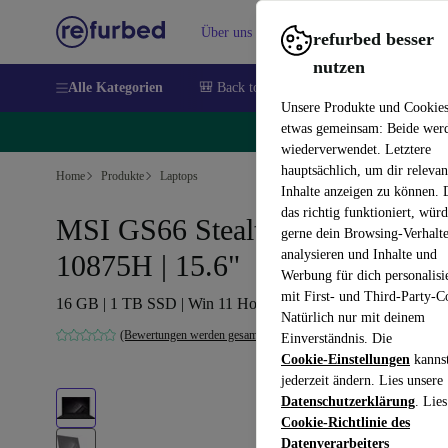
Über uns
Verkaufen
Hilfe
refurbed besser
nutzen
Alle Kategorien
🎒 Back to school
Handys
Laptops
Unsere Produkte und Cookie
etwas gemeinsam: Beide wer
🔥
wiederverwendet. Letztere
hauptsächlich, um dir relevan
Home
Produkte
Laptops
Inhalte anzeigen zu können.
das richtig funktioniert, wür
MSI GS66 Stealth 10SGS | i7-
gerne dein Browsing-Verhalt
analysieren und Inhalte und
10875H | 15.6"
Werbung für dich personalisi
mit First- und Third-Party-C
16 GB | 1 TB SSD | Win 11 Home | UK
Natürlich nur mit deinem
(Bewertungen werden gesammelt)
Einverständnis. Die
Cookie-Einstellungen
kanns
jederzeit ändern. Lies unsere
Datenschutzerklärung
. Lies
Cookie-Richtlinie des
Datenverarbeiters