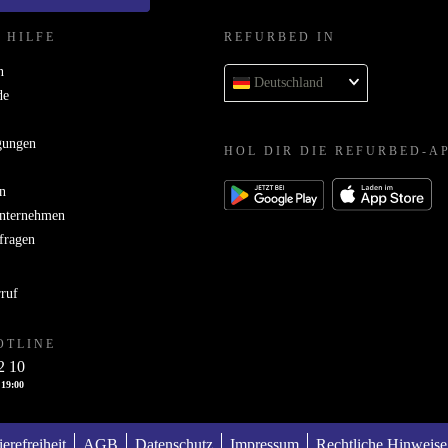
 HILFE
REFURBED IN
n
Deutschland
de
gungen
HOL DIR DIE REFURBED-A
n
Unternehmen
bfragen
rruf
OTLINE
2 10
 19:00
ierefreiheit
AGB
Datenschutz
Impressum
Rechtliche Hinweise