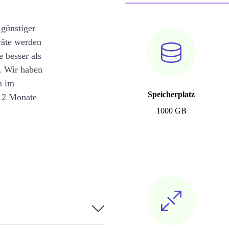
 günstiger
räte werden
e besser als
. Wir haben
n im
Speicherplatz
12 Monate
1000 GB