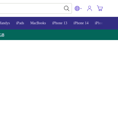
Handys
iPads
MacBooks
iPhone 13
iPhone 14
iPhone 15
GB