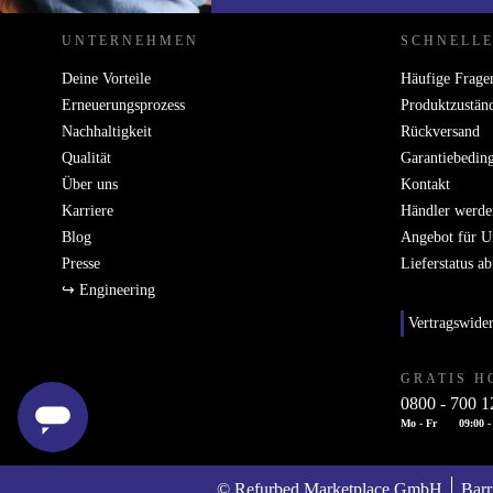
UNTERNEHMEN
SCHNELLE
Deine Vorteile
Häufige Frage
Erneuerungsprozess
Produktzustän
Nachhaltigkeit
Rückversand
Qualität
Garantiebedin
Über uns
Kontakt
Karriere
Händler werde
Blog
Angebot für 
Presse
Lieferstatus a
↪ Engineering
Vertragswide
GRATIS H
0800 - 700 1
Mo - Fr
09:00 -
© Refurbed Marketplace GmbH
Barr