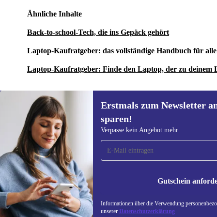
Ähnliche Inhalte
Back-to-school-Tech, die ins Gepäck gehört
Laptop-Kaufratgeber: das vollständige Handbuch für al
Laptop-Kaufratgeber: Finde den Laptop, der zu deinem 
Erstmals zum Newsletter a
sparen!
Erstmals zum Newsletter
Verpasse kein Angebot mehr
anmelden, 15 € sparen!
Verpasse kein Angebot mehr.
Informatione
unserer
Date
Gutschein anford
REFURBED DEUTSCHLAND - RETHINK NEW.
Informationen über die Verwendung personenbezog
unserer
Datenschutzerklärung