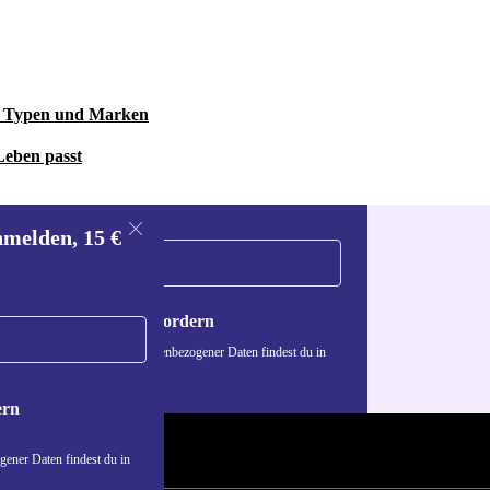
le Typen und Marken
Leben passt
nmelden, 15 €
Gutschein anfordern
n über die Verwendung personenbezogener Daten findest du in
nschutzerklärung
.
ern
ener Daten findest du in