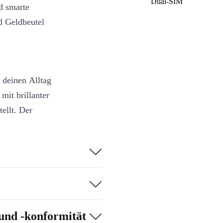
Dual-SIM
d smarte
d Geldbeutel
 deinen Alltag
mit brillanter
ellt. Der
nzen Tag und
eg dich führt.
 Apps, flüssiges
ing.
ie, Panorama
hen scharfe
und -konformität