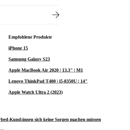
g und erweitere
d Beruf.
per
Empfohlene Produkte
iPhone 15
u dich
ssionell
Samsung Galaxy S23
rcen und
Apple MacBook Air 2020 | 13.3" | M1
und unseren
Lenovo ThinkPad T480 | i5-8350U | 14"
Apple Watch Ultra 2 (2023)
n
rbed-Kund:innen sich keine Sorgen machen müssen