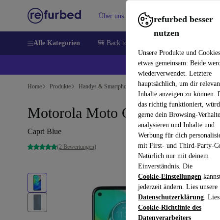
Über uns
Verkaufen
Hilfe
refurbed besser
nutzen
Alle Kategorien
🎒 Back to school
Handys
Laptops
Unsere Produkte und Cookie
etwas gemeinsam: Beide wer
💰 E
wiederverwendet. Letztere
hauptsächlich, um dir relevan
Home
Produkte
Handys & Smartphones
Motorola Handys
Inhalte anzeigen zu können.
das richtig funktioniert, wür
Motorola Moto G8 Power
gerne dein Browsing-Verhalt
analysieren und Inhalte und
Capri Blue
Werbung für dich personalisi
mit First- und Third-Party-C
(2 Bewertungen)
Natürlich nur mit deinem
Einverständnis. Die
Cookie-Einstellungen
kanns
jederzeit ändern. Lies unsere
Datenschutzerklärung
. Lies
Cookie-Richtlinie des
Datenverarbeiters