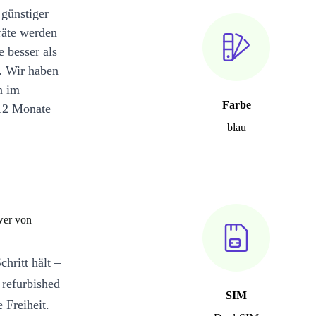
 günstiger
räte werden
e besser als
. Wir haben
n im
Farbe
12 Monate
blau
wer von
hritt hält –
 refurbished
SIM
 Freiheit.