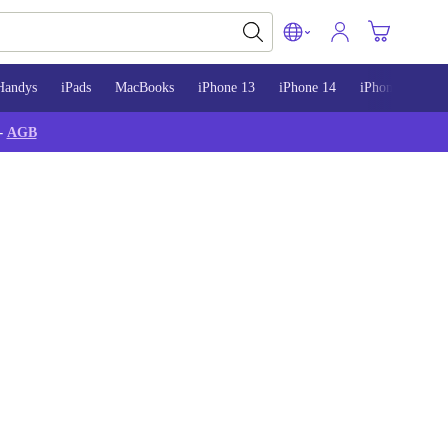
Handys
iPads
MacBooks
iPhone 13
iPhone 14
iPhone 15
-
AGB