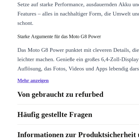
Setze auf starke Performance, ausdauernden Akku un
Features – alles in nachhaltiger Form, die Umwelt un
schont.
Starke Argumente für das Moto G8 Power
Das Moto G8 Power punktet mit cleveren Details, die
leichter machen. Genieße ein großes 6,4-Zoll-Display 
Auflösung, das Fotos, Videos und Apps lebendig darst
leistungsstarke 5000-mAh-Akku hält locker einen ga
Mehr anzeigen
länger durch – so bleibst du mobil, egal wohin dein W
Von gebraucht zu refurbed
Kraftvoller Snapdragon-Prozessor:
Schnelles Öffnen deiner
Multitasking und starke Grafikleistung für Games und Stream
Häufig gestellte Fragen
Vielseitige Kamera:
Halte besondere Momente fest – ob Self
oder Schnappschuss im Alltag. Die Frontkamera liefert gestoc
Informationen zur Produktsicherheit 
Bilder.