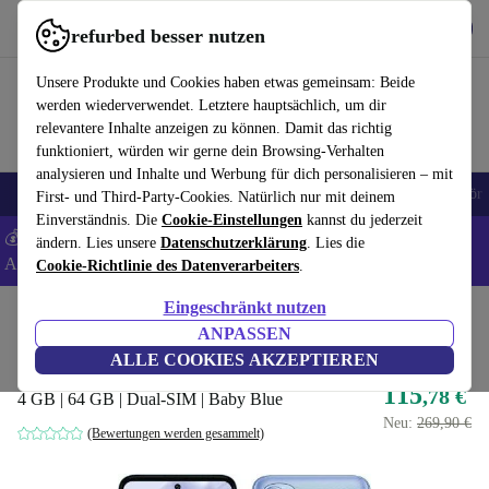
Hol dir die App
Herunterladen
refurbed besser nutzen
refurbed schnell und einfach nutzen
Unsere Produkte und Cookies haben etwas gemeinsam: Beide
werden wiederverwendet. Letztere hauptsächlich, um dir
relevantere Inhalte anzeigen zu können. Damit das richtig
funktioniert, würden wir gerne dein Browsing-Verhalten
analysieren und Inhalte und Werbung für dich personalisieren – mit
🎒 Back to school
Handys
Laptops
Tablets
Smartwatches
Zubehör
First- und Third-Party-Cookies. Natürlich nur mit deinem
Einverständnis. Die
Cookie-Einstellungen
kannst du jederzeit
💰 Extra -5% auf Samsung- und Google-Smartphones - Code:
ändern. Lies unsere
Datenschutzerklärung
. Lies die
ANDROID5 -
AGB
Cookie-Richtlinie des Datenverarbeiters
.
Eingeschränkt nutzen
Home
Produkte
Handys & Smartphones
Motorola Handys
ANPASSEN
Motorola Moto G31
ALLE COOKIES AKZEPTIEREN
115
,78 €
4 GB | 64 GB | Dual-SIM | Baby Blue
Neu:
269,90 €
(Bewertungen werden gesammelt)