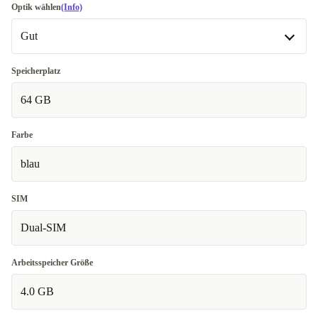
Optik wählen
(Info)
Gut
Gut
Speicherplatz
64 GB
Exzellent
Meistverkauft
+73,22 €
Farbe
blau
SIM
Dual-SIM
Arbeitsspeicher Größe
4.0 GB