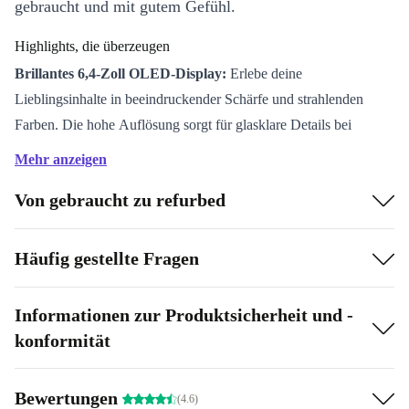
gebraucht und mit gutem Gefühl.
Highlights, die überzeugen
Brillantes 6,4-Zoll OLED-Display:
Erlebe deine
Lieblingsinhalte in beeindruckender Schärfe und strahlenden
Farben. Die hohe Auflösung sorgt für glasklare Details bei
Videos, Spielen oder Fotos.
Mehr anzeigen
Leistungsstarker Akku:
Mit 5000 mAh hält das Moto G31
Von gebraucht zu refurbed
locker den ganzen Tag durch – egal, ob du telefonierst, surfst oder
Musik hörst.
Vielseitige Triple-Kamera:
Halte deine Erlebnisse fest. Die 50
Häufig gestellte Fragen
MP Hauptkamera fängt Momente detailreich ein, die 8 MP
Weitwinkelkamera bringt mehr aufs Bild und mit der 2 MP
Informationen zur Produktsicherheit und -
Makro linse entdeckst du Details, die sonst verborgen bleiben.
konformität
Teile deinen Alltag so kreativ wie noch nie!
Schnelle Performance:
Der Mediatek Helio G85 Prozessor und
Bewertungen
(4.6)
4 GB RAM sorgen für flüssiges Multitasking. Wechsle mühelos