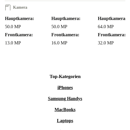
WIE SICHER IST MEIN KAUF BEI
Kamera
REFURBED?
Hauptkamera:
Hauptkamera:
Hauptkamera:
Du bekommst mindestens 12 Monate Garantie und
50.0 MP
50.0 MP
64.0 MP
profitierst von 30 Tagen kostenlosem Rückgaberecht. So
Frontkamera:
Frontkamera:
Frontkamera:
gehst du beim Umstieg auf nachhaltige Technik auf
13.0 MP
16.0 MP
32.0 MP
Nummer sicher.
Dein Motorola Moto G31 – refurbished, nachhaltig, verlässlich
Erlebe smarte Technik, die im Alltag überzeugt und
Top-Kategorien
dabei Gutes tut. Sichere dir das refurbished Moto G31
iPhones
von Motorola – für dich und für eine nachhaltigere
Samsung Handys
Zukunft.
MacBooks
Laptops