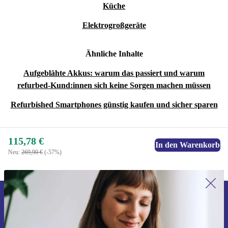
Küche
Elektrogroßgeräte
Ähnliche Inhalte
Aufgeblähte Akkus: warum das passiert und warum
refurbed-Kund:innen sich keine Sorgen machen müssen
Refurbished Smartphones günstig kaufen und sicher sparen
115,78 €
In den Warenkorb
Neu:
269,90 €
(-57%)
Erstmals zum Newsletter anmelden,
15 € sparen!
Verpasse kein Angebot mehr.