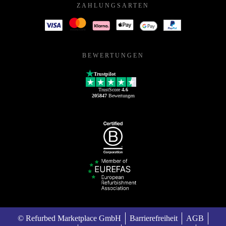
ZAHLUNGSARTEN
BEWERTUNGEN
Trustpilot
TrustScore
4.6
205847
Bewertungen
© Refurbed Marketplace GmbH
Barrierefreiheit
AGB