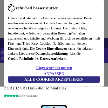
Hol dir die App
Herunterladen
refurbed besser nutzen
refurbed schnell und einfach nutzen
Unsere Produkte und Cookies haben etwas gemeinsam: Beide
werden wiederverwendet. Letztere hauptsächlich, um dir
relevantere Inhalte anzeigen zu können. Damit das richtig
funktioniert, würden wir gerne dein Browsing-Verhalten
analysieren und Inhalte und Werbung für dich personalisieren – mit
🎒 Back to school
Handys
Laptops
Tablets
Smartwatches
Zubehör
First- und Third-Party-Cookies. Natürlich nur mit deinem
Einverständnis. Die
Cookie-Einstellungen
kannst du jederzeit
💰 Extra -5% auf Samsung- und Google-Smartphones - Code:
ändern. Lies unsere
Datenschutzerklärung
. Lies die
ANDROID5 -
AGB
Cookie-Richtlinie des Datenverarbeiters
.
Eingeschränkt nutzen
Home
Produkte
Handys & Smartphones
Motorola Handys
ANPASSEN
Motorola Moto E30
ALLE COOKIES AKZEPTIEREN
2 GB | 32 GB | Dual-SIM | Mineral Grey
(2 Bewertungen)