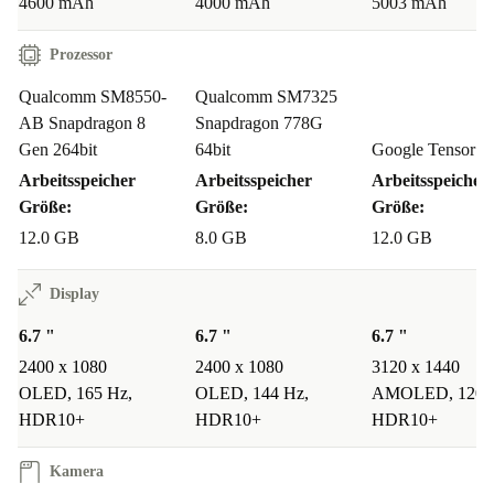
4600 mAh
4000 mAh
5003 mAh
MOTOROLA EDGE 40 PRO
Prozessor
Kann ich mit dem Edge 40 Pro aktuelle Apps und
Spiele nutzen?
Qualcomm SM8550-
Qualcomm SM7325
AB Snapdragon 8
Snapdragon 778G
Ja, dank des starken Prozessors und großzügigen
Gen 264bit
64bit
Google Tensor 64
Arbeitsspeichers laufen alle modernen Apps und Games
Arbeitsspeicher
Arbeitsspeicher
Arbeitsspeicher
Größe:
Größe:
Größe:
flüssig und schnell.
12.0 GB
8.0 GB
12.0 GB
Wie gut ist die Kamera für den Alltag?
Display
Mit der vielseitigen Triple-Kamera gelingen dir klare
6.7 "
6.7 "
6.7 "
Fotos für Social Media, detailreiche
2400 x 1080
2400 x 1080
3120 x 1440
Landschaftsaufnahmen oder beeindruckende Portraits.
OLED, 165 Hz,
OLED, 144 Hz,
AMOLED, 120 
HDR10+
HDR10+
HDR10+
Die 60 MP Frontkamera sorgt für starke Selfies und
Videochats.
Kamera