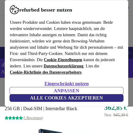
Hol dir die App
Herunterladen
refurbed besser nutzen
refurbed schnell und einfach nutzen
Unsere Produkte und Cookies haben etwas gemeinsam: Beide
werden wiederverwendet. Letztere hauptsächlich, um dir
relevantere Inhalte anzeigen zu können. Damit das richtig
funktioniert, würden wir gerne dein Browsing-Verhalten
analysieren und Inhalte und Werbung für dich personalisieren – mit
🎒 Back to school
Handys
Laptops
Tablets
Smartwatches
Zubehör
First- und Third-Party-Cookies. Natürlich nur mit deinem
Einverständnis. Die
Cookie-Einstellungen
kannst du jederzeit
💰 Extra -5% auf Samsung- und Google-Smartphones - Code:
ändern. Lies unsere
Datenschutzerklärung
. Lies die
ANDROID5 -
AGB
Cookie-Richtlinie des Datenverarbeiters
.
Eingeschränkt nutzen
Home
Produkte
Handys & Smartphones
Motorola Handys
ANPASSEN
Motorola Edge 40 Pro
ALLE COOKIES AKZEPTIEREN
362
,85 €
256 GB | Dual-SIM | Interstellar Black
Neu:
945,30 €
(1 Bewertung)