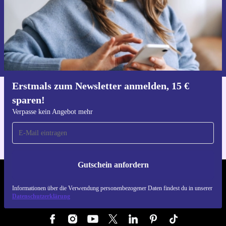
Gutschein anfordern
Informationen über die Verwendung personenbezogener Daten findest
du in unserer
Datenschutzerklärung
.
Erstmals zum Newsletter anmelden, 15 €
sparen!
Hol dir die refurbed-App
Für iOS und Android
Verpasse kein Angebot mehr
Gutschein anfordern
REFURBED DEUTSCHLAND - RETHINK NEW.
Informationen über die Verwendung personenbezogener Daten findest du in unserer
Datenschutzerklärung
FOLGE UNS