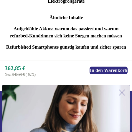
Elektrogroßgeräte
Ähnliche Inhalte
Aufgeblähte Akkus: warum das passiert und warum
refurbed-Kund:innen sich keine Sorgen machen müssen
Refurbished Smartphones günstig kaufen und sicher sparen
362,85 €
In den Warenkorb
Neu:
945,30 €
(-62%)
Erstmals zum Newsletter anmelden,
15 € sparen!
Verpasse kein Angebot mehr.