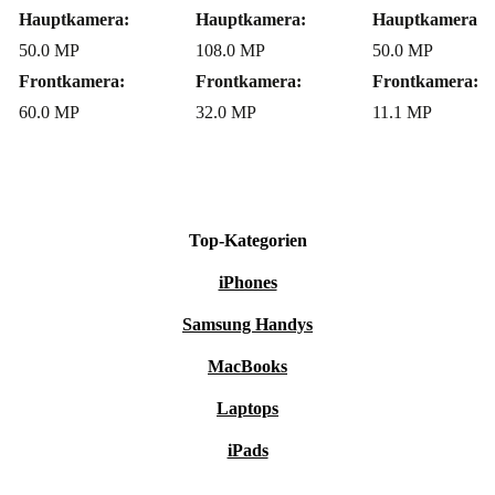
Ist das Gerät zukunftssicher?
Hauptkamera:
Hauptkamera:
Hauptkamera:
50.0 MP
108.0 MP
50.0 MP
Definitiv! Mit 5G, WiFi 6E, aktuellem Android und
Frontkamera:
Frontkamera:
Frontkamera:
großem Akku bist du langfristig bestens ausgestattet.
60.0 MP
32.0 MP
11.1 MP
Warum refurbished wählen?
Du bekommst geprüfte Qualität, schaffst weniger
Top-Kategorien
Elektroschrott und entscheidest dich für eine
nachhaltigere Technik.
iPhones
Samsung Handys
Mit dem refurbished Motorola Edge 40 Pro genießt du
MacBooks
High-End-Technik, sparst Ressourcen und bist flexibel
Laptops
abgesichert – nachhaltiger und smarter geht’s kaum!
iPads