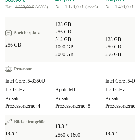
Neu:
1.129,00 €
(-63%)
Neu:
1.499,00 €
(-
Neu:
1.229,00 €
(-69%)
128 GB
256 GB
Speicherplatz
512 GB
128 GB
256 GB
1000 GB
250 GB
2000 GB
256 GB
Prozessor
Intel Core i5-8350U
Intel Core i5-10
1.70 GHz
Apple M1
1.20 GHz
Anzahl
Anzahl
Anzahl
Prozessorkerne: 4
Prozessorkerne: 8
Prozessorkerne: 
Bildschirmgröße
13.3 "
13.5 "
13.5 "
2560 x 1600