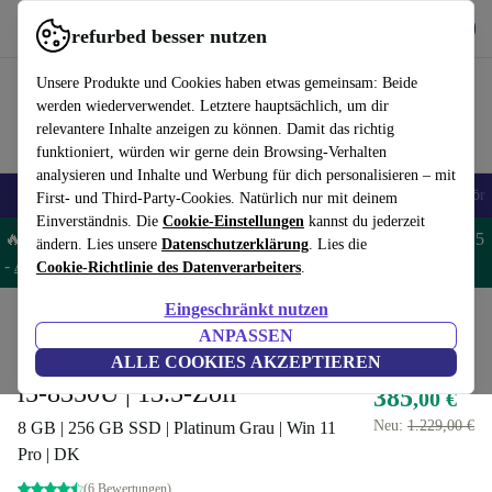
Hol dir die App
Herunterladen
refurbed besser nutzen
refurbed schnell und einfach nutzen
Unsere Produkte und Cookies haben etwas gemeinsam: Beide
werden wiederverwendet. Letztere hauptsächlich, um dir
relevantere Inhalte anzeigen zu können. Damit das richtig
funktioniert, würden wir gerne dein Browsing-Verhalten
analysieren und Inhalte und Werbung für dich personalisieren – mit
🎒 Back to school
Handys
Laptops
Tablets
Smartwatches
Zubehör
First- und Third-Party-Cookies. Natürlich nur mit deinem
Einverständnis. Die
Cookie-Einstellungen
kannst du jederzeit
🔥 Spare 5% EXTRA auf MacBooks und iPads – Code: MACPAD5
ändern. Lies unsere
Datenschutzerklärung
. Lies die
-
AGB
Cookie-Richtlinie des Datenverarbeiters
.
Eingeschränkt nutzen
Home
Produkte
Laptops
Microsoft Laptops
ANPASSEN
Microsoft Surface Laptop 2 |
ALLE COOKIES AKZEPTIEREN
i5-8350U | 13.5-Zoll
385
,00 €
Neu:
1.229,00 €
8 GB | 256 GB SSD | Platinum Grau | Win 11
Pro | DK
(6 Bewertungen)