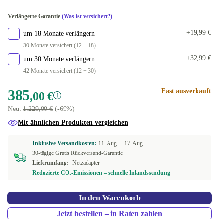
Surface Pen
-40,01 €
In anderen Kombinationen verfügbar
Verlängerte Garantie
(Was ist versichert?)
Surface Pen, Surface Dock
ja
-20,01 €
-75,01 €
+19,99 €
um 18 Monate verlängern
30 Monate versichert (12 + 18)
+32,99 €
um 30 Monate verlängern
42 Monate versichert (12 + 30)
385
Fast ausverkauft
,00 €
Neu:
1.229,00 €
(-69%)
Mit ähnlichen Produkten vergleichen
Inklusive Versandkosten:
11. Aug. –
17. Aug.
30-tägige Gratis Rückversand-Garantie
Lieferumfang:
Netzadapter
Reduzierte CO₂-Emissionen – schnelle Inlandssendung
In den Warenkorb
Jetzt bestellen – in Raten zahlen