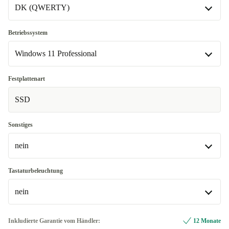
DK (QWERTY)
DK (QWERTY)
Betriebssystem
Windows 11 Professional
SE (QWERTY)
In anderen Kombinationen verfügbar
Windows 11 Professional
Festplattenart
US (QWERTY)
-75,01 €
In anderen Kombinationen verfügbar
SSD
Windows 11 Home
-75,01 €
Sonstiges
nein
nein
Tastaturbeleuchtung
In anderen Kombinationen verfügbar
nein
Surface Dock
-55,01 €
nein
Inkludierte Garantie vom Händler:
12 Monate