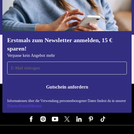
Gutschein anfordern
Informationen über die Verwendung personenbezogener Daten findest
du in unserer
Datenschutzerklärung
.
Erstmals zum Newsletter anmelden, 15 €
sparen!
Hol dir die refurbed-App
Für iOS und Android
Verpasse kein Angebot mehr
Gutschein anfordern
REFURBED DEUTSCHLAND - RETHINK NEW.
Informationen über die Verwendung personenbezogener Daten findest du in unserer
Datenschutzerklärung
FOLGE UNS