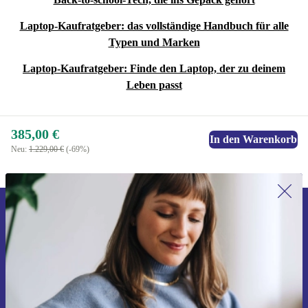
Laptop-Kaufratgeber: das vollständige Handbuch für alle
Typen und Marken
Laptop-Kaufratgeber: Finde den Laptop, der zu deinem
Leben passt
385,00 €
In den Warenkorb
Neu:
1.229,00 €
(-69%)
Erstmals zum Newsletter anmelden,
15 € sparen!
Verpasse kein Angebot mehr.