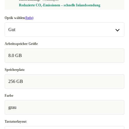
Reduzierte CO₂-Emissionen – schnelle Inlandssendung
Optik wählen
(Info)
Gut
Gut
Arbeitsspeicher Größe
8.0 GB
Sehr gut
+10,00 €
Exzellent
+30,00 €
Speicherplatz
256 GB
Farbe
grau
Tastaturlayout