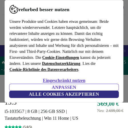
Hol dir die App
Herunterladen
refurbed besser nutzen
refurbed schnell und einfach nutzen
Unsere Produkte und Cookies haben etwas gemeinsam: Beide
werden wiederverwendet. Letztere hauptsächlich, um dir
relevantere Inhalte anzeigen zu können. Damit das richtig
funktioniert, würden wir gerne dein Browsing-Verhalten
analysieren und Inhalte und Werbung für dich personalisieren – mit
🎒 Back to school
Handys
Laptops
Tablets
Smartwatches
Zubehör
First- und Third-Party-Cookies. Natürlich nur mit deinem
Einverständnis. Die
Cookie-Einstellungen
kannst du jederzeit
🔥 Spare 5% EXTRA auf MacBooks und iPads – Code: MACPAD5
ändern. Lies unsere
Datenschutzerklärung
. Lies die
-
AGB
Cookie-Richtlinie des Datenverarbeiters
.
Eingeschränkt nutzen
Home
Produkte
Laptops
2-in-1 Convertibles
ANPASSEN
Microsoft Surface Book 3 |
ALLE COOKIES AKZEPTIEREN
13.5"
569
,00 €
Neu:
2.699,00 €
i5-1035G7 | 8 GB | 256 GB SSD |
Tastaturbeleuchtung | Win 11 Home | US
(5,0/5)