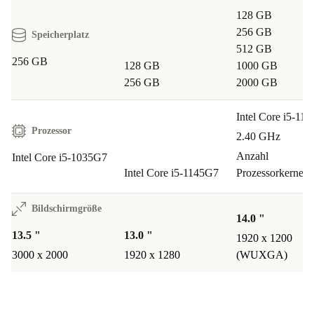
128 GB
Mit dem generalüberholten Microsoft Surface Book 3
256 GB
Speicherplatz
kannst du dein Computererlebnis verbessern - denn hier
512 GB
256 GB
vereinen sich Anpassungsfähigkeit, Leistung und
128 GB
1000 GB
256 GB
2000 GB
Nachhaltigkeit zu einer intelligenteren, besser vernetzten
Zukunft.
Intel Core i5-11
Prozessor
2.40 GHz
Anzahl
Intel Core i5-1035G7
Intel Core i5-1145G7
Prozessorkerne: 
Bildschirmgröße
14.0 "
13.5 "
13.0 "
1920 x 1200
3000 x 2000
1920 x 1280
(WUXGA)