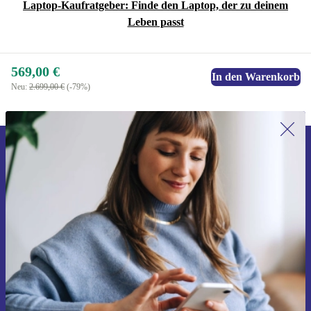
Laptop-Kaufratgeber: Finde den Laptop, der zu deinem
Leben passt
569,00 €
In den Warenkorb
Neu:
2.699,00 €
(-79%)
Erstmals zum Newsletter anmelden,
15 € sparen!
Verpasse kein Angebot mehr.
Gutschein anfordern
Informationen über die Verwendung personenbezogener Daten findest
du in unserer
Datenschutzerklärung
.