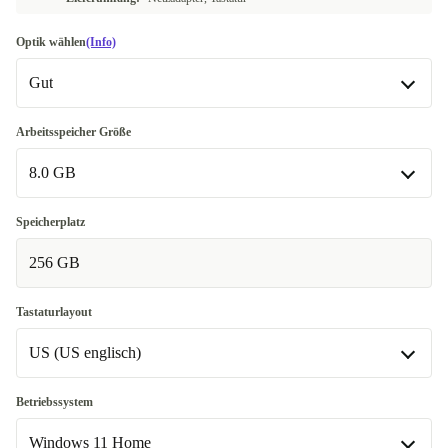
Optik wählen
(Info)
Gut
Gut
Arbeitsspeicher Größe
8.0 GB
Sehr gut
+90,00 €
8.0 GB
Speicherplatz
In anderen Kombinationen verfügbar
256 GB
16.0 GB
+285,99 €
Tastaturlayout
US (US englisch)
US (US englisch)
Betriebssystem
In anderen Kombinationen verfügbar
Windows 11 Home