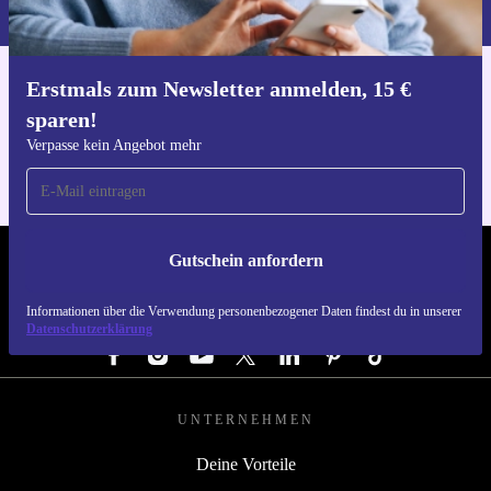
du in unserer
Datenschutzerklärung
.
Erstmals zum Newsletter anmelden, 15 €
Hol dir die refurbed-App
sparen!
Für iOS und Android
Verpasse kein Angebot mehr
Gutschein anfordern
REFURBED DEUTSCHLAND - RETHINK NEW.
Informationen über die Verwendung personenbezogener Daten findest du in unserer
FOLGE UNS
Datenschutzerklärung
UNTERNEHMEN
Deine Vorteile