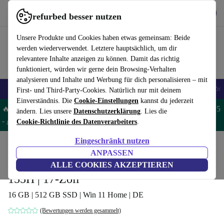
Hol dir die App
Herunterladen
refurbed besser nutzen
refurbed schnell und einfach nutzen
Unsere Produkte und Cookies haben etwas gemeinsam: Beide
werden wiederverwendet. Letztere hauptsächlich, um dir
relevantere Inhalte anzeigen zu können. Damit das richtig
funktioniert, würden wir gerne dein Browsing-Verhalten
analysieren und Inhalte und Werbung für dich personalisieren – mit
🎒 Back to school
Handys
Laptops
Tablets
Smartwatches
Zubehör
First- und Third-Party-Cookies. Natürlich nur mit deinem
Einverständnis. Die
Cookie-Einstellungen
kannst du jederzeit
🔥 Spare 5% EXTRA auf MacBooks und iPads – Code: MACPAD5
ändern. Lies unsere
Datenschutzerklärung
. Lies die
-
AGB
Cookie-Richtlinie des Datenverarbeiters
.
Eingeschränkt nutzen
Home
Produkte
Laptops
ANPASSEN
LG gram Pro 17 (2024) | Core Ultra 7
ALLE COOKIES AKZEPTIEREN
155H | 17-Zoll
16 GB | 512 GB SSD | Win 11 Home | DE
(Bewertungen werden gesammelt)