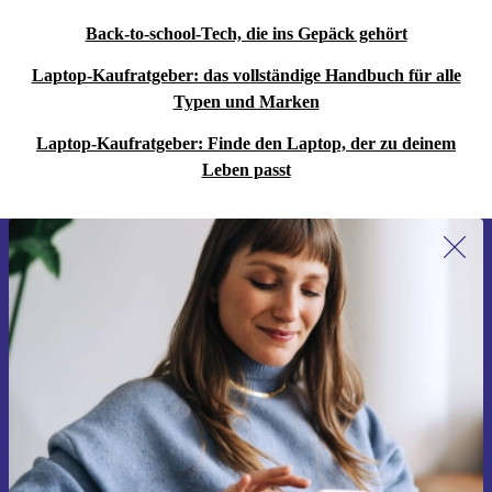
Back-to-school-Tech, die ins Gepäck gehört
Laptop-Kaufratgeber: das vollständige Handbuch für alle
Typen und Marken
Laptop-Kaufratgeber: Finde den Laptop, der zu deinem
Leben passt
Erstmals zum Newsletter anmelden,
15 € sparen!
Verpasse kein Angebot mehr.
Gutschein anfordern
Informationen über die Verwendung personenbezogener Daten findest