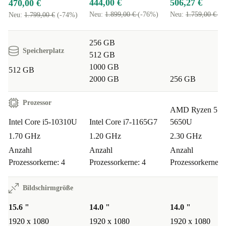
444,00 €
506,27 €
470,00 €
Neu:
1.899,00 €
(-76%)
Neu:
1.759,00 €
(-
Neu:
1.799,00 €
(-74%)
256 GB
Speicherplatz
512 GB
1000 GB
512 GB
2000 GB
256 GB
Prozessor
AMD Ryzen 5 
Intel Core i5-10310U
Intel Core i7-1165G7
5650U
1.70 GHz
1.20 GHz
2.30 GHz
Anzahl
Anzahl
Anzahl
Prozessorkerne: 4
Prozessorkerne: 4
Prozessorkerne: 
Bildschirmgröße
15.6 "
14.0 "
14.0 "
1920 x 1080
1920 x 1080
1920 x 1080