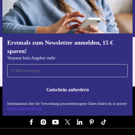
Gutschein anfordern
Informationen über die Verwendung personenbezogener Daten findest
du in unserer
Datenschutzerklärung
.
Erstmals zum Newsletter anmelden, 15 €
sparen!
Hol dir die refurbed-App
Für iOS und Android
Verpasse kein Angebot mehr
Gutschein anfordern
REFURBED DEUTSCHLAND - RETHINK NEW.
Informationen über die Verwendung personenbezogener Daten findest du in unserer
Datenschutzerklärung
FOLGE UNS