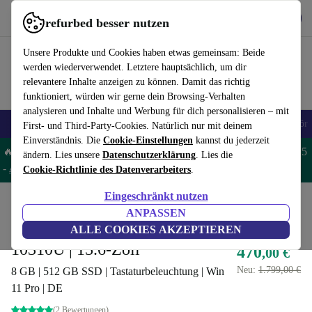
Hol dir die App
Herunterladen
refurbed besser nutzen
refurbed schnell und einfach nutzen
Unsere Produkte und Cookies haben etwas gemeinsam: Beide
werden wiederverwendet. Letztere hauptsächlich, um dir
relevantere Inhalte anzeigen zu können. Damit das richtig
funktioniert, würden wir gerne dein Browsing-Verhalten
analysieren und Inhalte und Werbung für dich personalisieren – mit
🎒 Back to school
Handys
Laptops
Tablets
Smartwatches
Zubehör
First- und Third-Party-Cookies. Natürlich nur mit deinem
Einverständnis. Die
Cookie-Einstellungen
kannst du jederzeit
🔥 Spare 5% EXTRA auf MacBooks und iPads – Code: MACPAD5
ändern. Lies unsere
Datenschutzerklärung
. Lies die
-
AGB
Cookie-Richtlinie des Datenverarbeiters
.
Eingeschränkt nutzen
Home
Produkte
Laptops
Lenovo Laptops
ANPASSEN
Lenovo ThinkPad P15s G1 | i5-
ALLE COOKIES AKZEPTIEREN
10310U | 15.6-Zoll
470
,00 €
Neu:
1.799,00 €
8 GB | 512 GB SSD | Tastaturbeleuchtung | Win
11 Pro | DE
(2 Bewertungen)