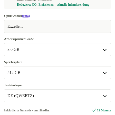
Reduzierte CO₂-Emissionen – schnelle Inlandssendung
Optik wählen
(Info)
Exzellent
Arbeitsspeicher Größe
8.0 GB
8.0 GB
Speicherplatz
512 GB
16.0 GB
+100,18 €
24.0 GB
512 GB
+153,99 €
Tastaturlayout
DE (QWERTZ)
40.0 GB
1000 GB
+263,00 €
+78,00 €
2000 GB
DE (QWERTZ)
+100,00 €
Inkludierte Garantie vom Händler:
12 Monate