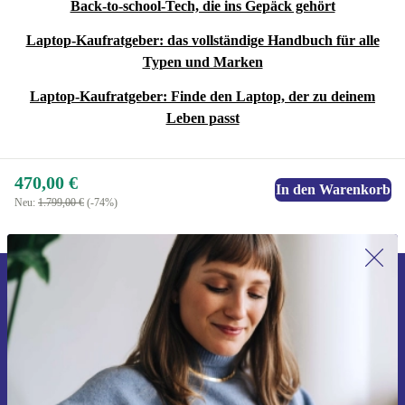
Back-to-school-Tech, die ins Gepäck gehört
Laptop-Kaufratgeber: das vollständige Handbuch für alle
Typen und Marken
Laptop-Kaufratgeber: Finde den Laptop, der zu deinem
Leben passt
470,00 €
In den Warenkorb
Neu:
1.799,00 €
(-74%)
Erstmals zum Newsletter anmelden,
15 € sparen!
Verpasse kein Angebot mehr.