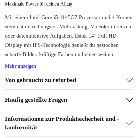
Maximale Power für deinen Alltag
Mit einem Intel Core i5-1145G7 Prozessor und 4 Kernen
stemmst du reibungslos Multitasking, Videokonferenzen
oder datenintensive Aufgaben. Dank 14” Full HD-
Display mit IPS-Technologie genießt du gestochen
scharfe Bilder, kräftige Farben und einen weiten
Betrachtungswinkel – ganz egal ob du Präsentationen
Mehr anzeigen
vorbereitest oder deine Lieblingsserie streamst.
Von gebraucht zu refurbed
Highlights auf einen Blick
Refurbished geprüft:
Professionell überholt, gründlich gereinigt,
Häufig gestellte Fragen
langlebig und zuverlässig
Klarer Sound & Bild:
Eingebaute Webcam für Videomeetings
Informationen zur Produktsicherheit und -
und Smartcard-Slot für sichere Zugänge
konformität
Top-Konnektivität:
Zwei Thunderbolt 4-Ports, USB-A, HDMI,