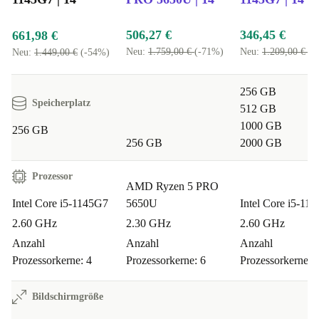
Kann ich aufwendige Office-Projekte und
506,27 €
346,45 €
661,98 €
Bildbearbeitung erledigen?
Ja! Mit dem schnellen
Neu:
1.759,00 €
(-71%)
Neu:
1.209,00 €
(-
Neu:
1.449,00 €
(-54%)
Prozessor und großzügigem Arbeitsspeicher meisterst du
Tabellen, Präsentationen und kreative Projekte flüssig.
256 GB
Speicherplatz
512 GB
Wie sieht es mit Mobilität aus?
Das leichte, kompakte
1000 GB
256 GB
Gehäuse passt in fast jede Tasche. Egal ob
256 GB
2000 GB
Kundentermin, Uni oder Café – der Laptop macht
Prozessor
überall eine gute Figur.
AMD Ryzen 5 PRO
Intel Core i5-1145G7
5650U
Intel Core i5-11
Ist das Gerät auch für Videocalls geeignet?
Definitiv!
2.60 GHz
2.30 GHz
2.60 GHz
Die integrierte Webcam und starke Konnektivität sorgen
Anzahl
Anzahl
Anzahl
für brillante Meetings – egal, wo du gerade bist.
Prozessorkerne: 4
Prozessorkerne: 6
Prozessorkerne: 
Kann ich viele Geräte anschließen?
Absolut. Mehrere
Bildschirmgröße
USB-Ports, HDMI und Thunderbolt 4 bieten Platz für