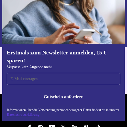
Gutschein anfordern
Informationen über die Verwendung personenbezogener Daten findest
du in unserer
Datenschutzerklärung
.
Erstmals zum Newsletter anmelden, 15 €
sparen!
Hol dir die refurbed-App
Für iOS und Android
Verpasse kein Angebot mehr
Gutschein anfordern
REFURBED DEUTSCHLAND - RETHINK NEW.
Informationen über die Verwendung personenbezogener Daten findest du in unserer
Datenschutzerklärung
FOLGE UNS