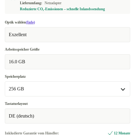
Lieferumfang:
Netzadapter
Reduzierte CO₂-Emissionen – schnelle Inlandssendung
Optik wählen
(Info)
Exzellent
Arbeitsspeicher Größe
16.0 GB
Speicherplatz
256 GB
256 GB
Tastaturlayout
In anderen Kombinationen verfügbar
DE (deutsch)
512 GB
+30,60 €
Inkludierte Garantie vom Händler:
12 Monate