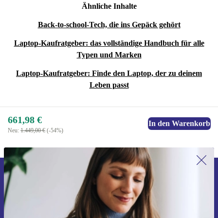
Ähnliche Inhalte
Back-to-school-Tech, die ins Gepäck gehört
Laptop-Kaufratgeber: das vollständige Handbuch für alle
Typen und Marken
Laptop-Kaufratgeber: Finde den Laptop, der zu deinem
Leben passt
661,98 €
In den Warenkorb
Neu:
1.449,00 €
(-54%)
Erstmals zum Newsletter anmelden,
15 € sparen!
Verpasse kein Angebot mehr.