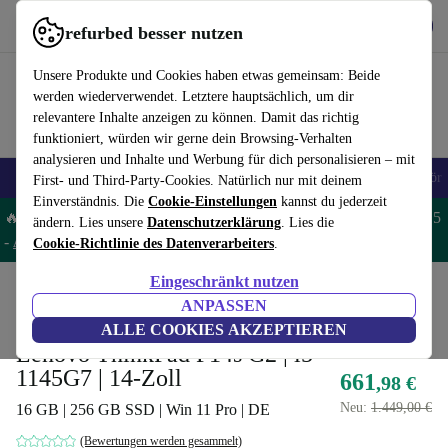
Hol dir die App
Herunterladen
refurbed besser nutzen
refurbed schnell und einfach nutzen
Unsere Produkte und Cookies haben etwas gemeinsam: Beide
werden wiederverwendet. Letztere hauptsächlich, um dir
relevantere Inhalte anzeigen zu können. Damit das richtig
funktioniert, würden wir gerne dein Browsing-Verhalten
analysieren und Inhalte und Werbung für dich personalisieren – mit
🎒 Back to school
Handys
Laptops
Tablets
Smartwatches
Zubehör
First- und Third-Party-Cookies. Natürlich nur mit deinem
Einverständnis. Die
Cookie-Einstellungen
kannst du jederzeit
🔥 Spare 5% EXTRA auf MacBooks und iPads – Code: MACPAD5
ändern. Lies unsere
Datenschutzerklärung
. Lies die
-
AGB
Cookie-Richtlinie des Datenverarbeiters
.
Eingeschränkt nutzen
Home
Produkte
Laptops
Lenovo Laptops
ANPASSEN
Bester Deal
ALLE COOKIES AKZEPTIEREN
Lenovo ThinkPad P14s G2 | i5-
1145G7 | 14-Zoll
661
,98 €
Neu:
1.449,00 €
16 GB | 256 GB SSD | Win 11 Pro | DE
(Bewertungen werden gesammelt)