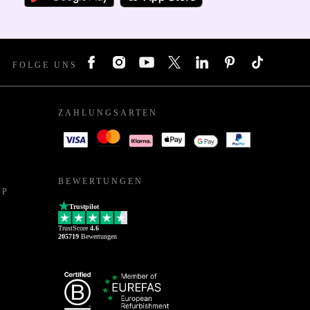
FOLGE UNS
ZAHLUNGSARTEN
BEWERTUNGEN
PP
Trustpilot
TrustScore
4.6
205719
Bewertungen