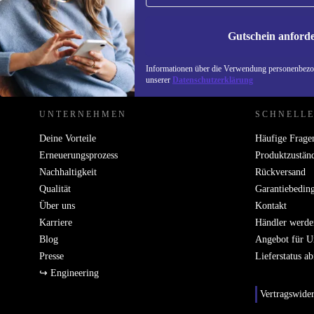
Informatione
unserer
Date
Gutschein anford
REFURBED DEUTSCHLAND - RETHINK NEW.
Informationen über die Verwendung personenbezog
unserer
Datenschutzerklärung
UNTERNEHMEN
SCHNELLE
Deine Vorteile
Häufige Frage
Erneuerungsprozess
Produktzustän
Nachhaltigkeit
Rückversand
Qualität
Garantiebedin
Über uns
Kontakt
Karriere
Händler werde
Blog
Angebot für 
Presse
Lieferstatus a
↪ Engineering
Vertragswide