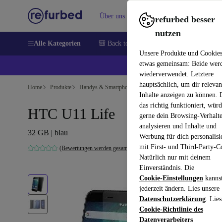
Über uns
Verkaufen
Hilfe
refurbed besser
nutzen
Alle Kategorien
🎒 Back to school
Handys
Laptops
Unsere Produkte und Cookie
etwas gemeinsam: Beide wer
💰 E
wiederverwendet. Letztere
hauptsächlich, um dir relevan
Home
Produkte
Handys & Smartphones
HTC Handys
Inhalte anzeigen zu können.
das richtig funktioniert, wür
HTC U11 Life
gerne dein Browsing-Verhalt
analysieren und Inhalte und
32 GB | blau
Werbung für dich personalisi
mit First- und Third-Party-C
(Bewertungen werden gesammelt)
Natürlich nur mit deinem
Einverständnis. Die
Cookie-Einstellungen
kanns
jederzeit ändern. Lies unsere
Datenschutzerklärung
. Lies
Cookie-Richtlinie des
Datenverarbeiters