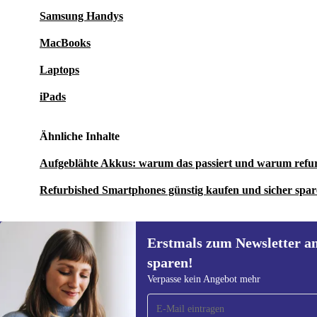
Samsung Handys
MacBooks
Laptops
iPads
Ähnliche Inhalte
Aufgeblähte Akkus: warum das passiert und warum refu
Refurbished Smartphones günstig kaufen und sicher spa
Erstmals zum Newsletter a
sparen!
Erstmals zum Newsletter
Verpasse kein Angebot mehr
anmelden, 15 € sparen!
Verpasse kein Angebot mehr.