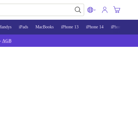
Handys
iPads
MacBooks
iPhone 13
iPhone 14
iPhone 15
-
AGB