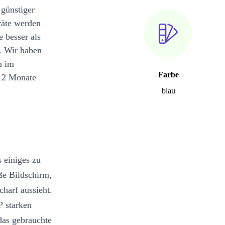
 günstiger
räte werden
e besser als
. Wir haben
n im
Farbe
12 Monate
blau
 einiges zu
oße Bildschirm,
harf aussieht.
P starken
das gebrauchte