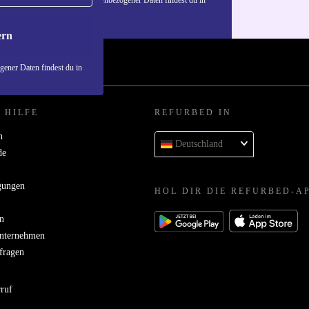
n über die Verwendung personenbezogener Daten findest du in
nschutzerklärung
.
ern
ener Daten findest du in
 HILFE
REFURBED IN
n
Deutschland
de
gungen
HOL DIR DIE REFURBED-A
n
Unternehmen
bfragen
rruf