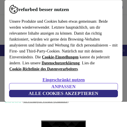
Hol dir die App
Herunterladen
refurbed besser nutzen
refurbed schnell und einfach nutzen
Unsere Produkte und Cookies haben etwas gemeinsam: Beide
werden wiederverwendet. Letztere hauptsächlich, um dir
relevantere Inhalte anzeigen zu können. Damit das richtig
funktioniert, würden wir gerne dein Browsing-Verhalten
analysieren und Inhalte und Werbung für dich personalisieren – mit
🎒 Back to school
Handys
Laptops
Tablets
Smartwatches
Zubehör
First- und Third-Party-Cookies. Natürlich nur mit deinem
Einverständnis. Die
Cookie-Einstellungen
kannst du jederzeit
Home
ändern. Lies unsere
Produkte
Laptops
Datenschutzerklärung
HP Laptops
. Lies die
Cookie-Richtlinie des Datenverarbeiters
.
HP Victus 16-e0096ur | Ryzen 7 5800H |
Eingeschränkt nutzen
16.1-Zoll
ANPASSEN
16 GB | 512 GB SSD | Win 11 Home | DE
ALLE COOKIES AKZEPTIEREN
(Bewertungen werden gesammelt)