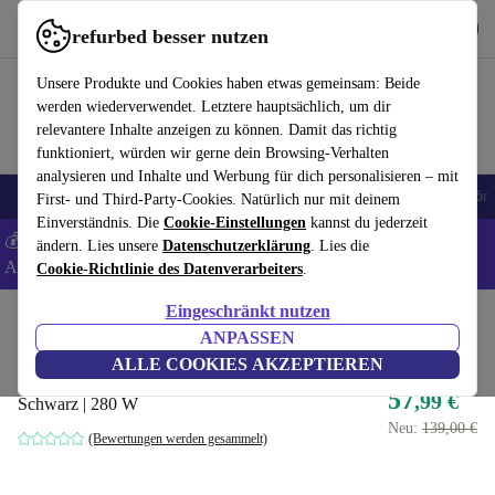
Hol dir die App
Herunterladen
refurbed besser nutzen
refurbed schnell und einfach nutzen
Unsere Produkte und Cookies haben etwas gemeinsam: Beide
werden wiederverwendet. Letztere hauptsächlich, um dir
relevantere Inhalte anzeigen zu können. Damit das richtig
funktioniert, würden wir gerne dein Browsing-Verhalten
analysieren und Inhalte und Werbung für dich personalisieren – mit
🎒 Back to school
Handys
Laptops
Tablets
Smartwatches
Zubehör
First- und Third-Party-Cookies. Natürlich nur mit deinem
Einverständnis. Die
Cookie-Einstellungen
kannst du jederzeit
💰 Extra -5% auf Samsung- und Google-Smartphones - Code:
ändern. Lies unsere
Datenschutzerklärung
. Lies die
ANDROID5 -
AGB
Cookie-Richtlinie des Datenverarbeiters
.
Eingeschränkt nutzen
Home
Produkte
Zubehör
Computer Zubehör
ANPASSEN
HP TPN-DA25 Netzteil
ALLE COOKIES AKZEPTIEREN
57
,99 €
Schwarz | 280 W
Neu:
139,00 €
(Bewertungen werden gesammelt)