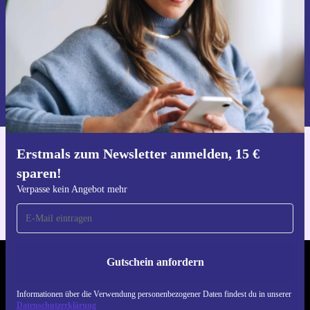
Gutschein anfordern
Informationen über die Verwendung personenbezogener Daten findest
du in unserer
Datenschutzerklärung
.
Erstmals zum Newsletter anmelden, 15 €
Hol dir die refurbed-App
sparen!
Für iOS und Android
Verpasse kein Angebot mehr
Gutschein anfordern
REFURBED DEUTSCHLAND - RETHINK NEW.
Informationen über die Verwendung personenbezogener Daten findest du in unserer
FOLGE UNS
Datenschutzerklärung