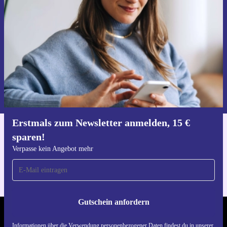
15 € sparen!
Verpasse kein Angebot mehr.
Gutschein anfordern
Informationen über die Verwendung personenbezogener Daten findest
du in unserer
Datenschutzerklärung
.
Erstmals zum Newsletter anmelden, 15 €
sparen!
Hol dir die refurbed-App
Für iOS und Android
Verpasse kein Angebot mehr
Gutschein anfordern
REFURBED DEUTSCHLAND - RETHINK NEW.
Informationen über die Verwendung personenbezogener Daten findest du in unserer