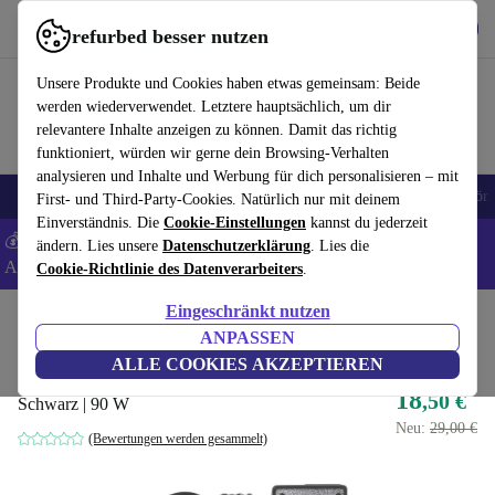
Hol dir die App
Herunterladen
refurbed besser nutzen
refurbed schnell und einfach nutzen
Unsere Produkte und Cookies haben etwas gemeinsam: Beide
werden wiederverwendet. Letztere hauptsächlich, um dir
relevantere Inhalte anzeigen zu können. Damit das richtig
funktioniert, würden wir gerne dein Browsing-Verhalten
analysieren und Inhalte und Werbung für dich personalisieren – mit
🎒 Back to school
Handys
Laptops
Tablets
Smartwatches
Zubehör
First- und Third-Party-Cookies. Natürlich nur mit deinem
Einverständnis. Die
Cookie-Einstellungen
kannst du jederzeit
💰 Extra -5% auf Samsung- und Google-Smartphones - Code:
ändern. Lies unsere
Datenschutzerklärung
. Lies die
ANDROID5 -
AGB
Cookie-Richtlinie des Datenverarbeiters
.
Eingeschränkt nutzen
Home
Produkte
Zubehör
Computer Zubehör
ANPASSEN
HP PA-1900-08R1 Netzteil
ALLE COOKIES AKZEPTIEREN
18
,50 €
Schwarz | 90 W
Neu:
29,00 €
(Bewertungen werden gesammelt)