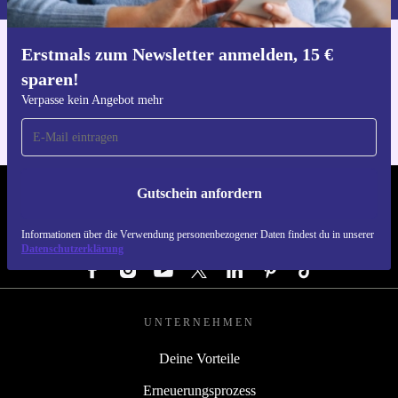
Erstmals zum Newsletter anmelden, 15 €
Hol dir die refurbed-App
sparen!
Für iOS und Android
Verpasse kein Angebot mehr
Gutschein anfordern
REFURBED DEUTSCHLAND - RETHINK NEW.
Informationen über die Verwendung personenbezogener Daten findest du in unserer
FOLGE UNS
Datenschutzerklärung
UNTERNEHMEN
Deine Vorteile
Erneuerungsprozess