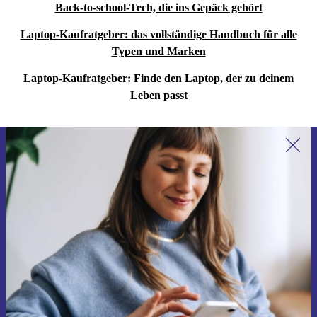
Back-to-school-Tech, die ins Gepäck gehört
Laptop-Kaufratgeber: das vollständige Handbuch für alle
Typen und Marken
Laptop-Kaufratgeber: Finde den Laptop, der zu deinem
Leben passt
Erstmals zum Newsletter anmelden,
15 € sparen!
Verpasse kein Angebot mehr.
Gutschein anfordern
Informationen über die Verwendung personenbezogener Daten findest
du in unserer
Datenschutzerklärung
.