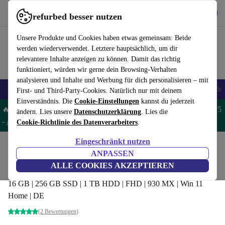
Hol dir die App
Herunterladen
refurbed besser nutzen
refurbed schnell und einfach nutzen
Unsere Produkte und Cookies haben etwas gemeinsam: Beide
werden wiederverwendet. Letztere hauptsächlich, um dir
relevantere Inhalte anzeigen zu können. Damit das richtig
funktioniert, würden wir gerne dein Browsing-Verhalten
analysieren und Inhalte und Werbung für dich personalisieren – mit
🎒 Back to school
Handys
Laptops
Tablets
Smartwatches
Zubehör
First- und Third-Party-Cookies. Natürlich nur mit deinem
Einverständnis. Die
Cookie-Einstellungen
kannst du jederzeit
🔥 Spare 5% EXTRA auf MacBooks und iPads – Code: MACPAD5
ändern. Lies unsere
Datenschutzerklärung
. Lies die
-
AGB
Cookie-Richtlinie des Datenverarbeiters
.
Eingeschränkt nutzen
Home
Produkte
Laptops
HP Laptops
ANPASSEN
HP ProBook 470 G5 | i7-8550U | 17.3-Zoll
ALLE COOKIES AKZEPTIEREN
16 GB | 256 GB SSD | 1 TB HDD | FHD | 930 MX | Win 11
Home | DE
(2 Bewertungen)