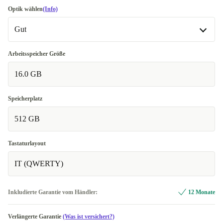
Optik wählen
(Info)
Gut
Gut
Arbeitsspeicher Größe
16.0 GB
Sehr gut
+40,00 €
Speicherplatz
512 GB
Tastaturlayout
IT (QWERTY)
Inkludierte Garantie vom Händler:
12 Monate
Verlängerte Garantie
(Was ist versichert?)