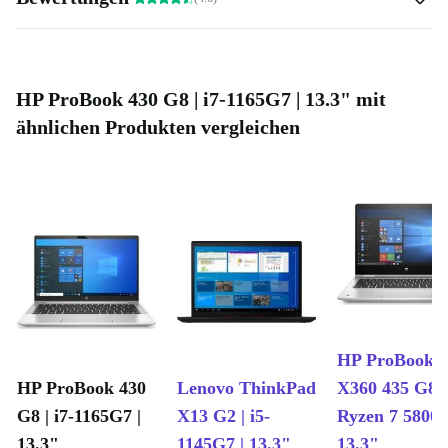
HP ProBook 430 G8 | i7-1165G7 | 13.3" mit
ähnlichen Produkten vergleichen
HP ProBook
HP ProBook 430
Lenovo ThinkPad
X360 435 G8 |
G8 | i7-1165G7 |
X13 G2 | i5-
Ryzen 7 5800U
13.3"
1145G7 | 13.3"
13.3"