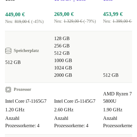
269,00 €
453,99 €
449,00 €
Neu:
1.329,00 €
(-79%)
Neu:
1.399,00 €
(-
Neu:
819,00 €
(-45%)
128 GB
256 GB
Speicherplatz
512 GB
1000 GB
512 GB
1024 GB
2000 GB
512 GB
Prozessor
AMD Ryzen 7
Intel Core i7-1165G7
Intel Core i5-1145G7
5800U
1.20 GHz
2.60 GHz
1.90 GHz
Anzahl
Anzahl
Anzahl
Prozessorkerne: 4
Prozessorkerne: 4
Prozessorkerne: 