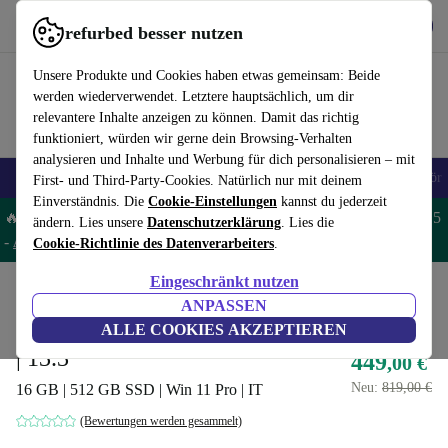
Hol dir die App
Herunterladen
refurbed besser nutzen
refurbed schnell und einfach nutzen
Unsere Produkte und Cookies haben etwas gemeinsam: Beide
werden wiederverwendet. Letztere hauptsächlich, um dir
relevantere Inhalte anzeigen zu können. Damit das richtig
funktioniert, würden wir gerne dein Browsing-Verhalten
analysieren und Inhalte und Werbung für dich personalisieren – mit
🎒 Back to school
Handys
Laptops
Tablets
Smartwatches
Zubehör
First- und Third-Party-Cookies. Natürlich nur mit deinem
Einverständnis. Die
Cookie-Einstellungen
kannst du jederzeit
🔥 Spare 5% EXTRA auf MacBooks und iPads – Code: MACPAD5
ändern. Lies unsere
Datenschutzerklärung
. Lies die
-
AGB
Cookie-Richtlinie des Datenverarbeiters
.
Eingeschränkt nutzen
Home
Produkte
Laptops
HP Laptops
ANPASSEN
HP ProBook 430 G8 | i7-1165G7
ALLE COOKIES AKZEPTIEREN
| 13.3"
449
,00 €
Neu:
819,00 €
16 GB | 512 GB SSD | Win 11 Pro | IT
(Bewertungen werden gesammelt)