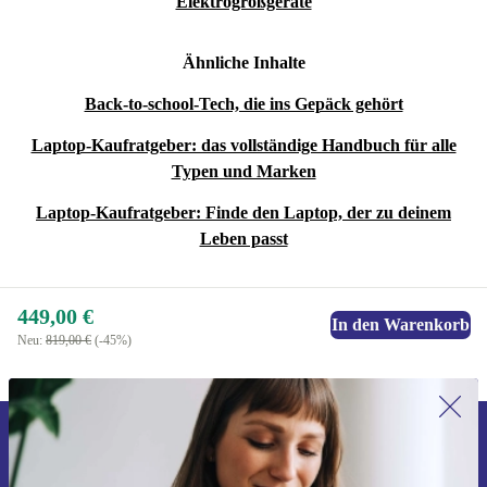
Elektrogroßgeräte
Ähnliche Inhalte
Back-to-school-Tech, die ins Gepäck gehört
Laptop-Kaufratgeber: das vollständige Handbuch für alle
Typen und Marken
Laptop-Kaufratgeber: Finde den Laptop, der zu deinem
Leben passt
449,00 €
In den Warenkorb
Neu:
819,00 €
(-45%)
Erstmals zum Newsletter anmelden,
15 € sparen!