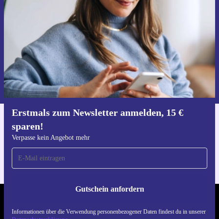
Verpasse kein Angebot mehr.
Gutschein anfordern
Informationen über die Verwendung personenbezogener Daten findest
du in unserer
Datenschutzerklärung
.
Erstmals zum Newsletter anmelden, 15 €
sparen!
Hol dir die refurbed-App
Für iOS und Android
Verpasse kein Angebot mehr
Gutschein anfordern
REFURBED DEUTSCHLAND - RETHINK NEW.
Informationen über die Verwendung personenbezogener Daten findest du in unserer