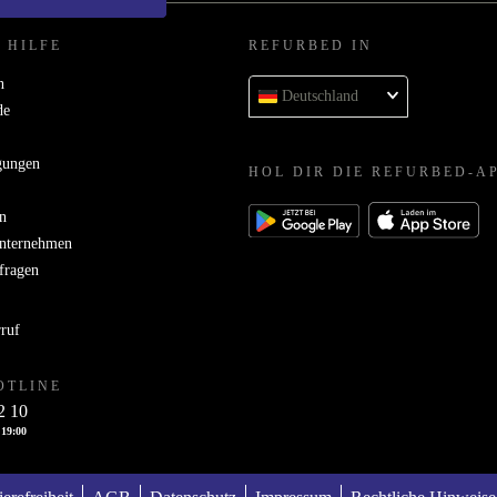
 HILFE
REFURBED IN
n
Deutschland
de
gungen
HOL DIR DIE REFURBED-A
n
Unternehmen
bfragen
rruf
OTLINE
2 10
 19:00