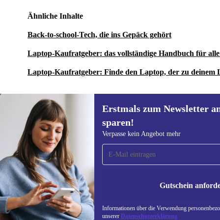
Ähnliche Inhalte
Back-to-school-Tech, die ins Gepäck gehört
Laptop-Kaufratgeber: das vollständige Handbuch für al
Laptop-Kaufratgeber: Finde den Laptop, der zu deinem 
Erstmals zum Newsletter a
sparen!
Erstmals zum Newsletter
Verpasse kein Angebot mehr
anmelden, 15 € sparen!
Verpasse kein Angebot mehr.
Informatione
unserer
Date
Gutschein anford
REFURBED DEUTSCHLAND - RETHINK NEW.
Informationen über die Verwendung personenbezog
unserer
Datenschutzerklärung