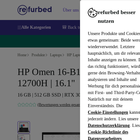
Über uns
Verkaufen
Hilfe
refurbed besser
nutzen
Alle Kategorien
🎒 Back to school
Handys
Laptops
Unsere Produkte und Cookie
etwas gemeinsam: Beide wer
🔥
wiederverwendet. Letztere
hauptsächlich, um dir relevan
Home
Produkte
Laptops
HP Laptops
Inhalte anzeigen zu können.
das richtig funktioniert, wür
HP Omen 16-B1777NG | i7-
gerne dein Browsing-Verhalt
analysieren und Inhalte und
12700H | 16.1"
Werbung für dich personalisi
mit First- und Third-Party-C
16 GB | 512 GB SSD | RTX 3070 | Win 11 Home | DE
Natürlich nur mit deinem
(Bewertungen werden gesammelt)
Einverständnis. Die
Cookie-Einstellungen
kanns
jederzeit ändern. Lies unsere
Datenschutzerklärung
. Lies
Cookie-Richtlinie des
Datenverarbeiters