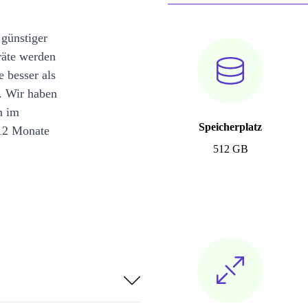
 günstiger
räte werden
e besser als
. Wir haben
n im
Speicherplatz
12 Monate
512 GB