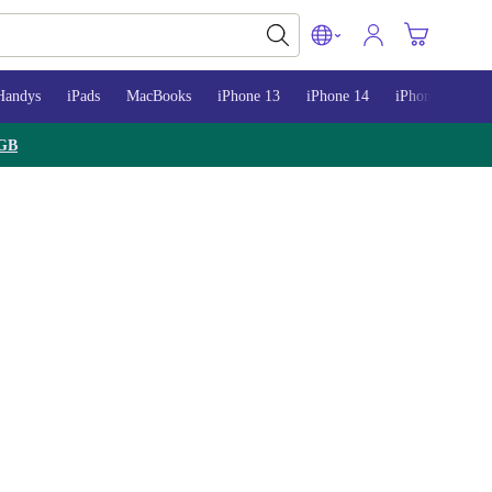
Handys
iPads
MacBooks
iPhone 13
iPhone 14
iPhone 15
GB