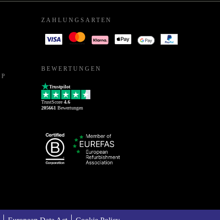
ZAHLUNGSARTEN
BEWERTUNGEN
PP
Trustpilot
TrustScore
4.6
205661
Bewertungen