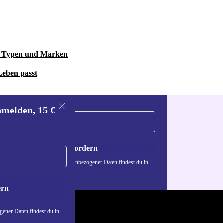
le Typen und Marken
Leben passt
nmelden, 15 €
Gutschein anfordern
n über die Verwendung personenbezogener Daten findest du in
nschutzerklärung
.
ern
ener Daten findest du in